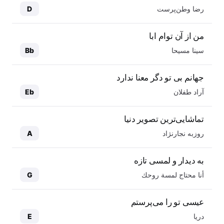
رضا وطن‌پرست
D
من از آن توام ابا
سینا مسیحا
Bb
جهانم بی تو دگر معنا ندارد
آراد طفلان
Eb
تماشایی‌ترین تصویر دنیا
روزبه نجارنژاد
A
به دیدار و لمسی تازه
أنا محتاج لمسة روحك
G
عیسی تو را می‌پرستم
دریا
E