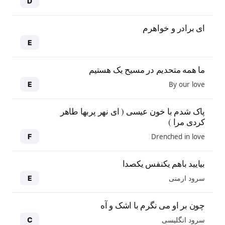
D
ای برادر و خواهرم
E
ما همه متحدیم در مسیح یک هستیم
By our love
E
پاک شدم با خون عیسی ( ای نهر پربها طاهر
کردی مرا )
Drenched in love
F
بیایید باهم یکنفس یکصدا
سرود ارمنی
E
چون بر او می نگرم با اشک و آه
سرود انگلیسی
C