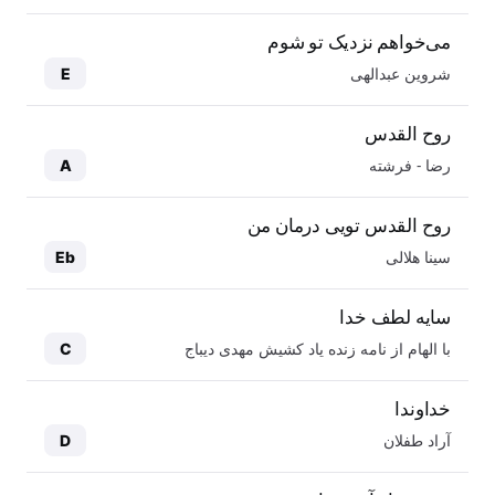
می‌خواهم نزدیک تو شوم
شروین عبدالهی
E
روح القدس
رضا - فرشته
A
روح القدس تویی درمان من
سینا هلالی
Eb
سایه لطف خدا
با الهام از نامه زنده یاد کشیش مهدی دیباج
C
خداوندا
آراد طفلان
D