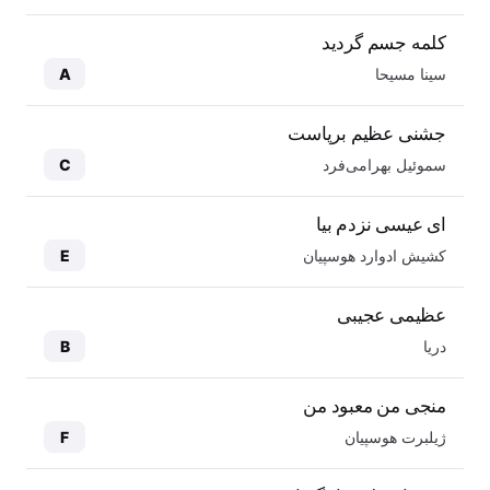
کلمه جسم گردید
سینا مسیحا
A
جشنی عظیم برپاست
سموئیل بهرامی‌فرد
C
ای عیسی نزدم بیا
کشیش ادوارد هوسپیان
E
عظیمی عجیبی
دریا
B
منجی من معبود من
ژیلبرت هوسپیان
F