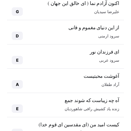
اکنون آزادم نما ( ای خالق این جهان )
علیرضا سیدیان
G
از این دنیای مغموم و فانی
سرود ارمنی
D
ای فرزندان نور
سرود عربی
E
آغوشت محبتیست
آراد طفلان
A
آه چه زیباست که شوند جمع
زنده یاد کشیش رافی شاهوردیان
E
کیست امید من (ای مقدسین ای قوم خدا)