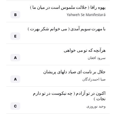
یهوه رافا ( جلالت ملموس است در میان ما )
Yahweh Se Manifestará
B
با مهرت سویم آمدی ( می خوانم شکر بهرت )
E
هرآنچه که تو می خواهی
سرود افغان
A
جلال بر نامت ای صیاد دلهای پریشان
صبا احمدزادگان
A
اکنون در تو آزادم ( چه نیکوست در تو دارم
نجات )
وحید نوروزی
C