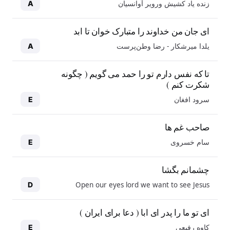
زنده یاد کشیش ورویر آوانسیان
A
ای جان من خداوند را متبارک خوان تا ابد
یلدا میرشکار - رضا وطن‌پرست
A
تا که نفس دارم تو را حمد می گویم ( چگونه
شکرت کنم )
سرود افغان
E
صاحب غم ها
سام خسروی
E
چشمانم بگشا
Open our eyes lord we want to see Jesus
D
ای تو ما را پدر ای ابا ( دعا برای ایران )
کاوه رفیعی
E