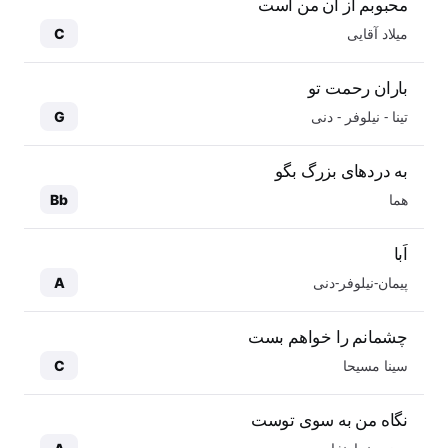
محبوبم از آن من است
میلاد آقایی
C
باران رحمت تو
تینا - نیلوفر - دنی
G
به دردهای بزرگ بگو
هما
Bb
اَبا
پیمان-نیلوفر-دنی
A
چشمانم را خواهم بست
سینا مسیحا
C
نگاه من به سوی توست