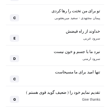
تو برای من تختت را رها کردی
پیمان مجتهدی - سعید میریعقوبی
C
خداوند از راه فیضش
سرود عربی
E
نبرد ما با جسم و خون نیست
سرود ارمنی
D
تنها امید برای ما مسیحاست
C
تقدیم نمایم خود را ( ضعیف گوید قوی هستم )
Give thanks
G