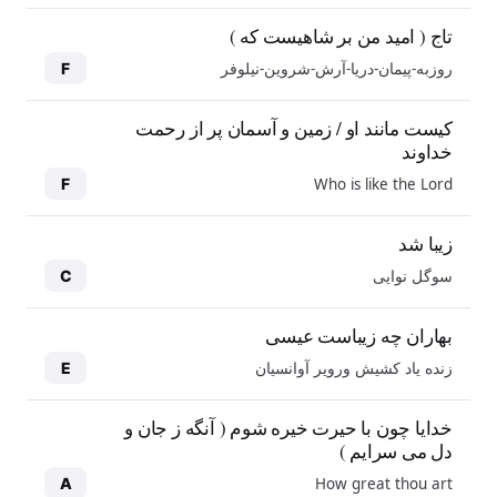
تاج ( امید من بر شاهیست که )
روزبه-پیمان-دریا-آرش-شروین-نیلوفر
F
کیست مانند او / زمین و آسمان پر از رحمت
خداوند
Who is like the Lord
F
زیبا شد
سوگل نوایی
C
بهاران چه زیباست عیسی
زنده یاد کشیش ورویر آوانسیان
E
خدایا چون با حیرت خیره شوم ( آنگه ز جان و
دل می سرایم )
How great thou art
A