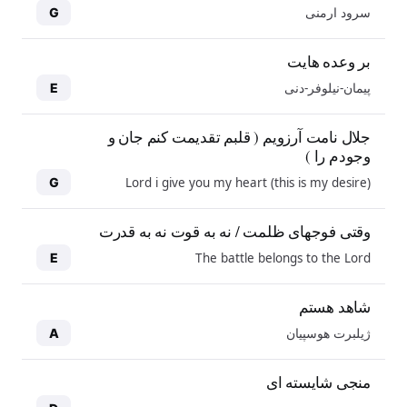
سرود ارمنی
G
بر وعده هایت
پیمان-نیلوفر-دنی
E
جلال نامت آرزویم ( قلبم تقدیمت کنم جان و
وجودم را )
Lord i give you my heart (this is my desire)
G
وقتی فوجهای ظلمت / نه به قوت نه به قدرت
The battle belongs to the Lord
E
شاهد هستم
ژیلبرت هوسپیان
A
منجی شایسته ای