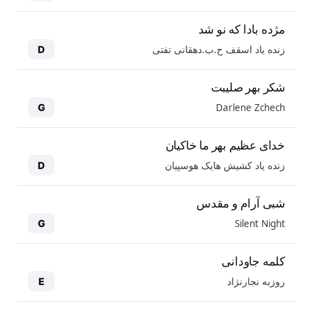
مژده بادا که نو شد
زنده یاد اسقف ح.ب.دهقانی تفتی
D
شکر بهر صلیبت
Darlene Zchech
G
خدای عظیم بهر ما خاکیان
زنده یاد کشیش هایک هوسپیان
D
شبی آرام و مقدس
Silent Night
G
کلمه جاودانی
روزبه نجارنژاد
E