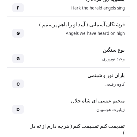
Hark the herald angels sing
F
فرشتگان آسمانی ( آیید او را باهم پرستیم )
Angels we have heard on high
G
یوغ سنگین
وحید نوروزی
G
باران نور و شبنمی
کاوه رفیعی
C
منجیم عیسی ای شاه جلال
ژیلبرت هوسپیان
D
10
10
تقدیمت کنم تسلیمت کنم ( هرچه دارم از ته دل
)