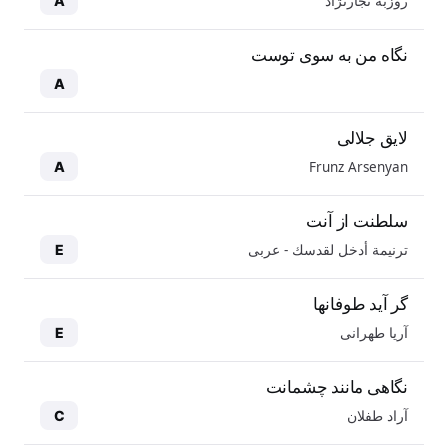
روزبه نجارنژاد
A
نگاه من به سوی توست
A
لایق جلالی
Frunz Arsenyan
A
سلطنت از آنت
ترنيمة أدخل لقدسك - عربی
E
گر آید طوفانها
آریا طهرانی
E
نگاهی مانند چشمانت
آراد طفلان
C