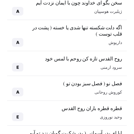
سخن بگو ای خداوند چون با ایمان نزدت آیم
ژیلبرت هوسپیان
A
اگه دلت شکسته تنها شدی یا خسته ( پشت در
قلب توست )
داریوش
A
روح القدس تازه کن روحم با لمس خود
سرود ارمنی
E
فصل نو ( فصل سبز بودن تو )
کوروش روحانی
A
قطره قطره باران روح القدس
وحید نوروزی
E
ابا ای پدر آسمانی ( پدر شکرت گویان نزد تو آیم