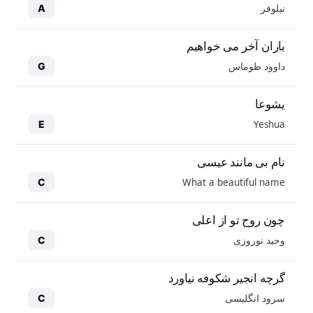
نیلوفر
A
باران آخر می خواهیم
داوود طوماس
G
یشوعا
Yeshua
E
نام بی مانند عیسی
What a beautiful name
C
چون روح تو از اعلی
وحید نوروزی
C
گرچه انجیر شکوفه نیاورد
سرود انگلیسی
C