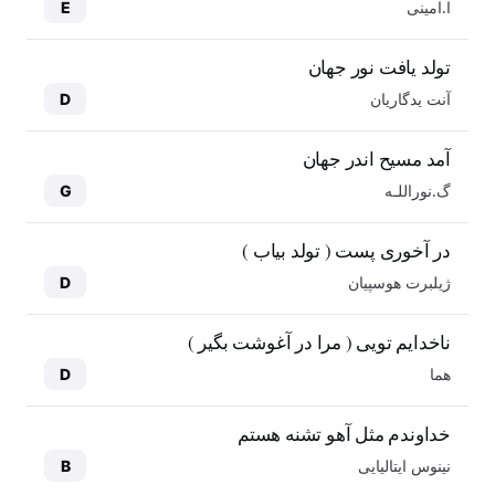
ا.امینی
E
تولد یافت نور جهان
آنت یدگاریان
D
آمد مسیح اندر جهان
گ.نوراللـه
G
در آخوری پست ( تولد بیاب )
ژیلبرت هوسپیان
D
ناخدایم تویی ( مرا در آغوشت بگیر )
هما
D
خداوندم مثل آهو تشنه هستم
نینوس ایتالیایی
B