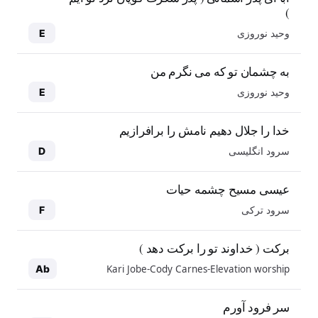
)
وحید نوروزی
E
به چشمان تو که می نگرم من
وحید نوروزی
E
خدا را جلال دهیم نامش را برافرازیم
سرود انگلیسی
D
عیسی مسیح چشمه حیات
سرود ترکی
F
برکت ( خداوند تو را برکت دهد )
Kari Jobe-Cody Carnes-Elevation worship
Ab
سر فرود آورم