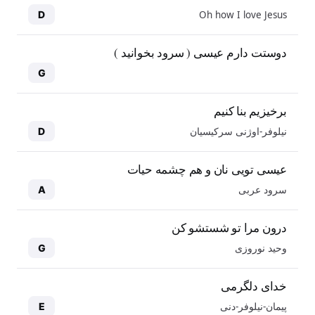
Oh how I love Jesus
D
دوستت دارم عیسی ( سرود بخوانید )
G
برخیزیم بنا کنیم
نیلوفر-اوژنی سرکیسیان
D
عیسی تویی نان و هم چشمه حیات
سرود عربی
A
درون مرا تو شستشو کن
وحید نوروزی
G
خدای دلگرمی
پیمان-نیلوفر-دنی
E