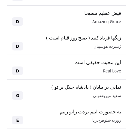
فیض عظیم مسیحا
Amazing Grace
D
زنگها فریاد کنید ( صبح روز قیام است )
ژیلبرت هوسپیان
D
این محبت حقیقی است
Real Love
D
ندایی در بیابان ( پادشاه جلال بر تو )
سعید میریعقوبی
G
به حضورت آییم نزدت زانو زنیم
روزبه-نیلوفر-دریا
E