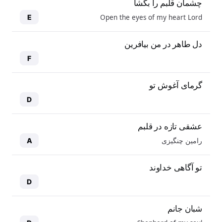
چشمان قلبم را بگشا
Open the eyes of my heart Lord
E
دل طاهر در من بیافرین
F
گرمای آغوش تو
D
عشقی تازه در قلبم
رامین چنگیزی
A
تو آگاهی خداوند
D
شبان جانم