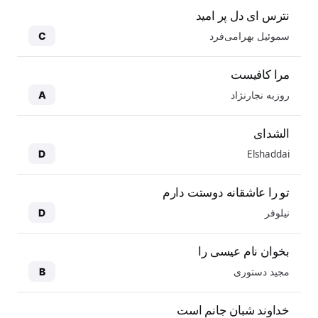
نترس ای دل پر امید
سموئیل بهرامی‌فرد
C
مرا کافیست
روزبه نجارنژاد
A
الشدای
Elshaddai
D
تو را عاشقانه دوستت دارم
نیلوفر
D
بخوان نام عیسی را
مجید دستوری
B
خداوند شبان جانم است