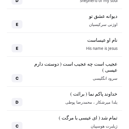
Shepherd of my soul
D
دیوانه عشق تو
اوژنی سرکیسیان
E
نام او عیساست
His name is Jesus
E
عجیب است چه عجیب است ( دوستت دارم
عیسی )
سرود انگلیسی
C
خداوند پاکم نما ( برائت )
یلدا میرشکار ، محمدرضا پوطی
D
تمام شد ( ای عیسی با مرگت )
ژیلبرت هوسپیان
C