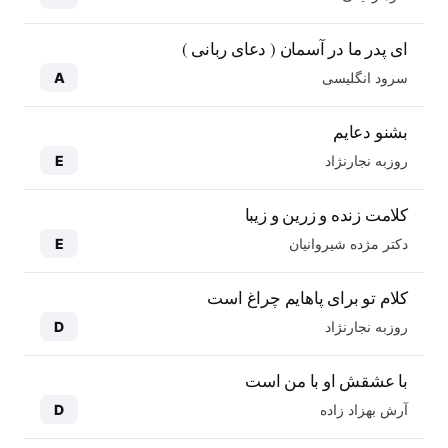
ای پدر ما در آسمان ( دعای ربانی )
سرود انگلیسی
A
بشنو دعایم
روزبه نجارنژاد
E
کلامت زنده و زرین و زیبا
دکتر مژده شیروانیان
E
کلام تو برای پاهایم چراغ است
روزبه نجارنژاد
D
با عشقش او با من است
آرش بهزاد زاده
D