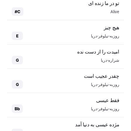
تو در ما زنده ای
Alive
C#
هیچ چیز
روزبه-نیلوفر-دریا
E
امیدت را از دست نده
شراره-دریا
G
چقدر عجیب است
روزبه-نیلوفر-دریا
G
فقط عیسی
روزبه-نیلوفر-دریا
Bb
مژده عیسی به دنیا آمد