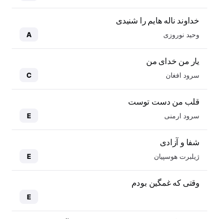
خداوند ناله هایم را شنیدی
وحید نوروزی
A
یار من خدای من
سرود افغان
C
قلب من دست توست
سرود ارمنی
E
شفا و آزادی
ژیلبرت هوسپیان
E
وقتی که غمگین بودم
E