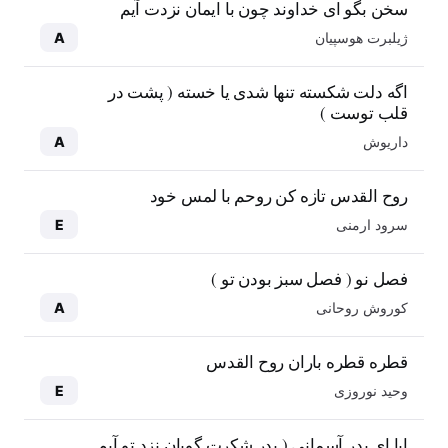
سخن بگو ای خداوند چون با ایمان نزدت آیم
ژیلبرت هوسپیان
A
اگه دلت شکسته تنها شدی یا خسته ( پشت در
قلب توست )
داریوش
A
روح القدس تازه کن روحم با لمس خود
سرود ارمنی
E
فصل نو ( فصل سبز بودن تو )
کوروش روحانی
A
قطره قطره باران روح القدس
وحید نوروزی
E
ابا ای پدر آسمانی ( پدر شکرت گویان نزد تو آیم