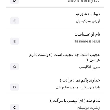
Shepherd of my soul
D
دیوانه عشق تو
اوژنی سرکیسیان
E
نام او عیساست
His name is Jesus
E
عجیب است چه عجیب است ( دوستت دارم
عیسی )
سرود انگلیسی
C
خداوند پاکم نما ( برائت )
یلدا میرشکار ، محمدرضا پوطی
D
تمام شد ( ای عیسی با مرگت )
ژیلبرت هوسپیان
C