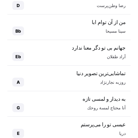
رضا وطن‌پرست
D
من از آن توام ابا
سینا مسیحا
Bb
جهانم بی تو دگر معنا ندارد
آراد طفلان
Eb
تماشایی‌ترین تصویر دنیا
روزبه نجارنژاد
A
به دیدار و لمسی تازه
أنا محتاج لمسة روحك
G
عیسی تو را می‌پرستم
دریا
E