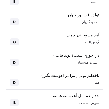
ا.امینی
E
تولد یافت نور جهان
آنت یدگاریان
D
آمد مسیح اندر جهان
گ.نوراللـه
G
در آخوری پست ( تولد بیاب )
ژیلبرت هوسپیان
D
ناخدایم تویی ( مرا در آغوشت بگیر )
هما
D
خداوندم مثل آهو تشنه هستم
نینوس ایتالیایی
B