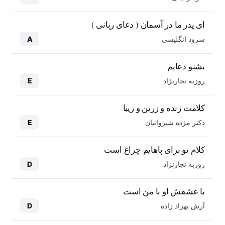
ای پدر ما در آسمان ( دعای ربانی )
سرود انگلیسی
A
بشنو دعایم
روزبه نجارنژاد
E
کلامت زنده و زرین و زیبا
دکتر مژده شیروانیان
E
کلام تو برای پاهایم چراغ است
روزبه نجارنژاد
D
با عشقش او با من است
آرش بهزاد زاده
D