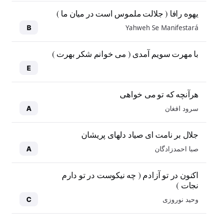
یهوه رافا ( جلالت ملموس است در میان ما )
Yahweh Se Manifestará
B
با مهرت سویم آمدی ( می خوانم شکر بهرت )
E
هرآنچه که تو می خواهی
سرود افغان
A
جلال بر نامت ای صیاد دلهای پریشان
صبا احمدزادگان
A
اکنون در تو آزادم ( چه نیکوست در تو دارم
نجات )
وحید نوروزی
C