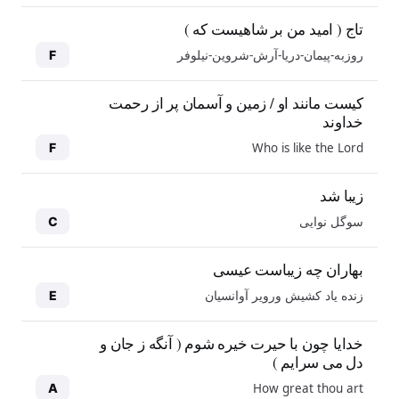
تاج ( امید من بر شاهیست که )
روزبه-پیمان-دریا-آرش-شروین-نیلوفر
F
کیست مانند او / زمین و آسمان پر از رحمت
خداوند
Who is like the Lord
F
زیبا شد
سوگل نوایی
C
بهاران چه زیباست عیسی
زنده یاد کشیش ورویر آوانسیان
E
خدایا چون با حیرت خیره شوم ( آنگه ز جان و
دل می سرایم )
How great thou art
A