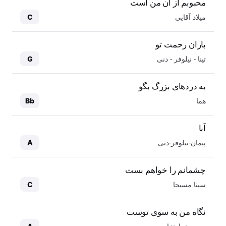
محبوبم از آن من است
میلاد آقایی
C
باران رحمت تو
تینا - نیلوفر - دنی
G
به دردهای بزرگ بگو
هما
Bb
اَبا
پیمان-نیلوفر-دنی
A
چشمانم را خواهم بست
سینا مسیحا
C
نگاه من به سوی توست