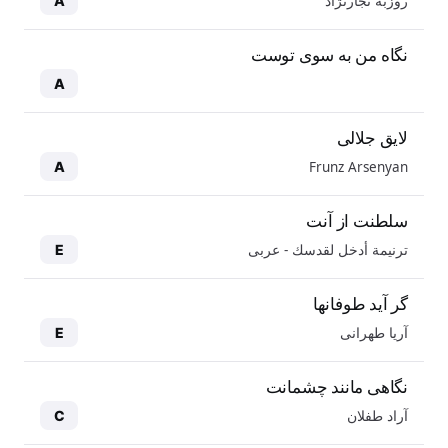
روزبه نجارنژاد
A
نگاه من به سوی توست
A
لایق جلالی
Frunz Arsenyan
A
سلطنت از آنت
ترنيمة أدخل لقدسك - عربی
E
گر آید طوفانها
آریا طهرانی
E
نگاهی مانند چشمانت
آراد طفلان
C