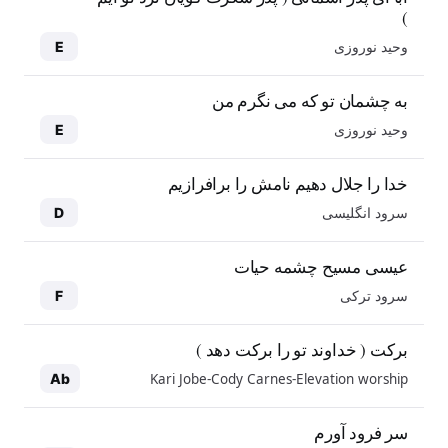
)
وحید نوروزی
E
به چشمان تو که می نگرم من
وحید نوروزی
E
خدا را جلال دهیم نامش را برافرازیم
سرود انگلیسی
D
عیسی مسیح چشمه حیات
سرود ترکی
F
برکت ( خداوند تو را برکت دهد )
Kari Jobe-Cody Carnes-Elevation worship
Ab
سر فرود آورم