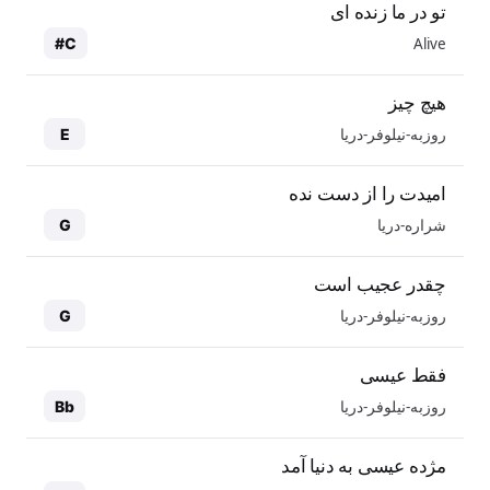
تو در ما زنده ای
Alive
C#
هیچ چیز
روزبه-نیلوفر-دریا
E
امیدت را از دست نده
شراره-دریا
G
چقدر عجیب است
روزبه-نیلوفر-دریا
G
فقط عیسی
روزبه-نیلوفر-دریا
Bb
مژده عیسی به دنیا آمد