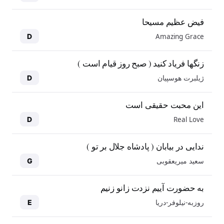
فیض عظیم مسیحا
Amazing Grace
D
زنگها فریاد کنید ( صبح روز قیام است )
ژیلبرت هوسپیان
D
این محبت حقیقی است
Real Love
D
ندایی در بیابان ( پادشاه جلال بر تو )
سعید میریعقوبی
G
به حضورت آییم نزدت زانو زنیم
روزبه-نیلوفر-دریا
E