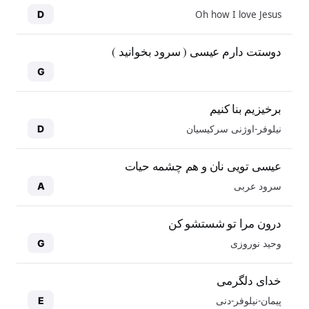
Oh how I love Jesus
D
دوستت دارم عیسی ( سرود بخوانید )
G
برخیزیم بنا کنیم
نیلوفر-اوژنی سرکیسیان
D
عیسی تویی نان و هم چشمه حیات
سرود عربی
A
درون مرا تو شستشو کن
وحید نوروزی
G
خدای دلگرمی
پیمان-نیلوفر-دنی
E