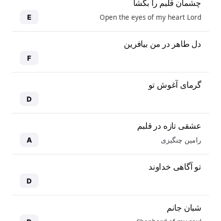
چشمان قلبم را بگشا
Open the eyes of my heart Lord
E
دل طاهر در من بیافرین
F
گرمای آغوش تو
D
عشقی تازه در قلبم
رامین چنگیزی
A
تو آگاهی خداوند
D
شبان جانم