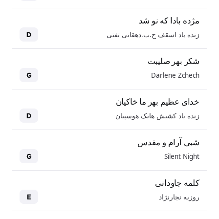
مژده بادا که نو شد
زنده یاد اسقف ح.ب.دهقانی تفتی
D
شکر بهر صلیبت
Darlene Zchech
G
خدای عظیم بهر ما خاکیان
زنده یاد کشیش هایک هوسپیان
D
شبی آرام و مقدس
Silent Night
G
کلمه جاودانی
روزبه نجارنژاد
E