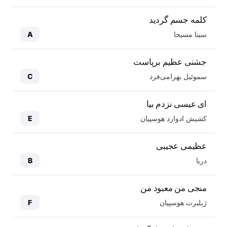
کلمه جسم گردید
سینا مسیحا
A
جشنی عظیم برپاست
سموئیل بهرامی‌فرد
C
ای عیسی نزدم بیا
کشیش ادوارد هوسپیان
E
عظیمی عجیبی
دریا
B
منجی من معبود من
ژیلبرت هوسپیان
F