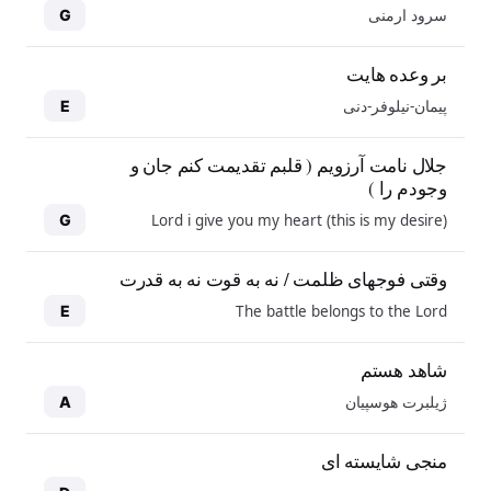
سرود ارمنی
G
بر وعده هایت
پیمان-نیلوفر-دنی
E
جلال نامت آرزویم ( قلبم تقدیمت کنم جان و
وجودم را )
Lord i give you my heart (this is my desire)
G
وقتی فوجهای ظلمت / نه به قوت نه به قدرت
The battle belongs to the Lord
E
شاهد هستم
ژیلبرت هوسپیان
A
منجی شایسته ای