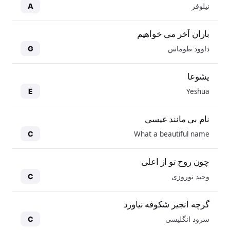
نیلوفر
A
باران آخر می خواهیم
داوود طوماس
G
یشوعا
Yeshua
E
نام بی مانند عیسی
What a beautiful name
C
چون روح تو از اعلی
وحید نوروزی
C
گرچه انجیر شکوفه نیاورد
سرود انگلیسی
C