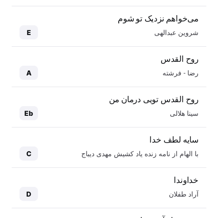
می‌خواهم نزدیک تو شوم
شروین عبدالهی
E
روح القدس
رضا - فرشته
A
روح القدس تویی درمان من
سینا هلالی
Eb
سایه لطف خدا
با الهام از نامه زنده یاد کشیش مهدی دیباج
C
خداوندا
آراد طفلان
D