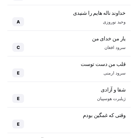
خداوند ناله هایم را شنیدی
وحید نوروزی
A
یار من خدای من
سرود افغان
C
قلب من دست توست
سرود ارمنی
E
شفا و آزادی
ژیلبرت هوسپیان
E
وقتی که غمگین بودم
E