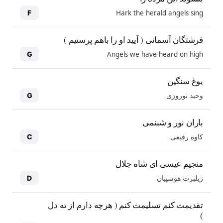
Hark the herald angels sing
F
فرشتگان آسمانی ( آیید او را باهم پرستیم )
Angels we have heard on high
G
یوغ سنگین
وحید نوروزی
G
باران نور و شبنمی
کاوه رفیعی
C
منجیم عیسی ای شاه جلال
ژیلبرت هوسپیان
D
10
10
تقدیمت کنم تسلیمت کنم ( هرچه دارم از ته دل
)