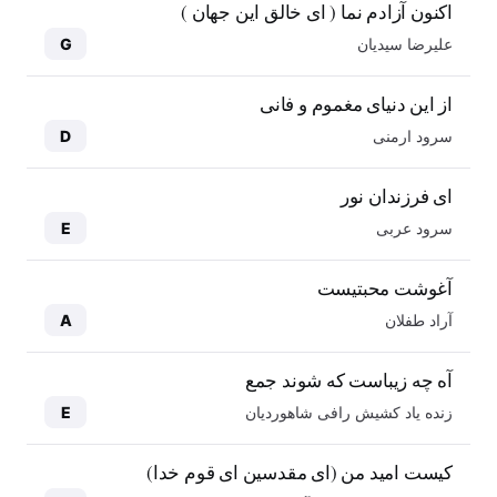
اکنون آزادم نما ( ای خالق این جهان )
علیرضا سیدیان
G
از این دنیای مغموم و فانی
سرود ارمنی
D
ای فرزندان نور
سرود عربی
E
آغوشت محبتیست
آراد طفلان
A
آه چه زیباست که شوند جمع
زنده یاد کشیش رافی شاهوردیان
E
کیست امید من (ای مقدسین ای قوم خدا)