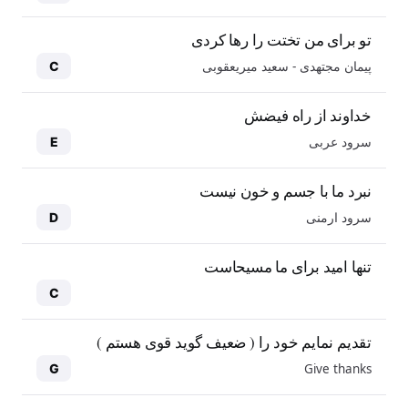
تو برای من تختت را رها کردی
پیمان مجتهدی - سعید میریعقوبی
C
خداوند از راه فیضش
سرود عربی
E
نبرد ما با جسم و خون نیست
سرود ارمنی
D
تنها امید برای ما مسیحاست
C
تقدیم نمایم خود را ( ضعیف گوید قوی هستم )
Give thanks
G