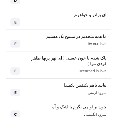
D
ای برادر و خواهرم
E
ما همه متحدیم در مسیح یک هستیم
By our love
E
پاک شدم با خون عیسی ( ای نهر پربها طاهر
کردی مرا )
Drenched in love
F
بیایید باهم یکنفس یکصدا
سرود ارمنی
E
چون بر او می نگرم با اشک و آه
سرود انگلیسی
C