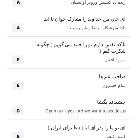
زنده یاد کشیش ورویر آوانسیان
A
ای جان من خداوند را متبارک خوان تا ابد
یلدا میرشکار - رضا وطن‌پرست
A
تا که نفس دارم تو را حمد می گویم ( چگونه
شکرت کنم )
سرود افغان
E
صاحب غم ها
سام خسروی
E
چشمانم بگشا
Open our eyes lord we want to see Jesus
D
ای تو ما را پدر ای ابا ( دعا برای ایران )
کاوه رفیعی
E