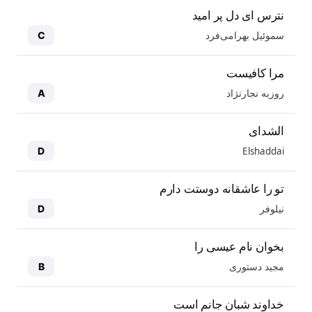
نترس ای دل پر امید
سموئیل بهرامی‌فرد
C
مرا کافیست
روزبه نجارنژاد
A
الشدای
Elshaddai
D
تو را عاشقانه دوستت دارم
نیلوفر
D
بخوان نام عیسی را
مجید دستوری
B
خداوند شبان جانم است