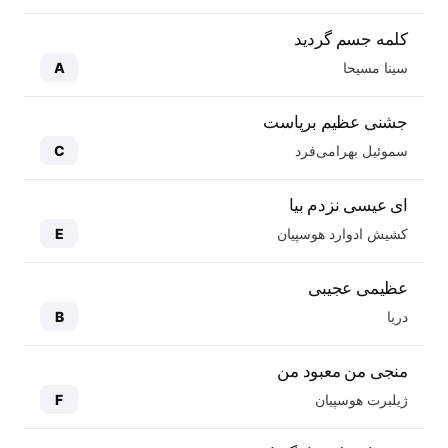
کلمه جسم گردید
سینا مسیحا
A
جشنی عظیم برپاست
سموئیل بهرامی‌فرد
C
ای عیسی نزدم بیا
کشیش ادوارد هوسپیان
E
عظیمی عجیبی
دریا
B
منجی من معبود من
ژیلبرت هوسپیان
F