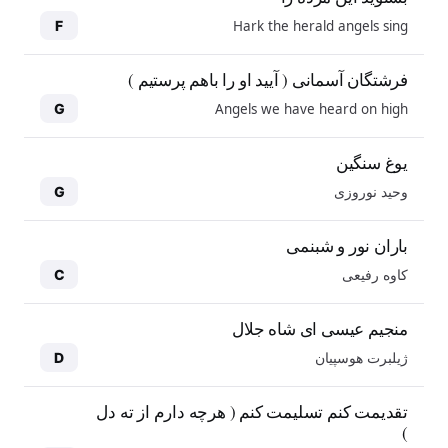
Hark the herald angels sing
F
فرشتگان آسمانی ( آیید او را باهم پرستیم )
Angels we have heard on high
G
یوغ سنگین
وحید نوروزی
G
باران نور و شبنمی
کاوه رفیعی
C
منجیم عیسی ای شاه جلال
ژیلبرت هوسپیان
D
10
10
تقدیمت کنم تسلیمت کنم ( هرچه دارم از ته دل
)