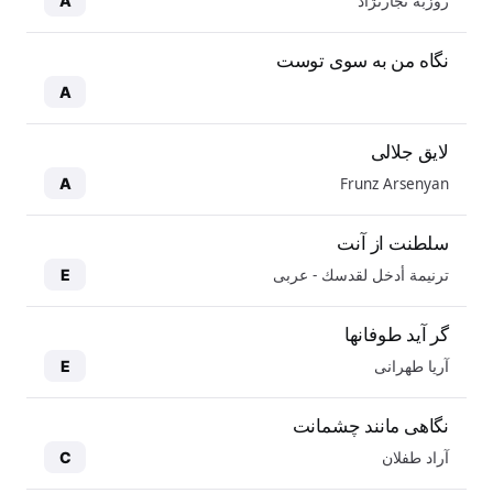
روزبه نجارنژاد
A
نگاه من به سوی توست
A
لایق جلالی
Frunz Arsenyan
A
سلطنت از آنت
ترنيمة أدخل لقدسك - عربی
E
گر آید طوفانها
آریا طهرانی
E
نگاهی مانند چشمانت
آراد طفلان
C