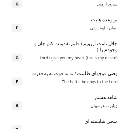
سرود ارمنی
G
بر وعده هایت
پیمان-نیلوفر-دنی
E
جلال نامت آرزویم ( قلبم تقدیمت کنم جان و
وجودم را )
Lord i give you my heart (this is my desire)
G
وقتی فوجهای ظلمت / نه به قوت نه به قدرت
The battle belongs to the Lord
E
شاهد هستم
ژیلبرت هوسپیان
A
منجی شایسته ای