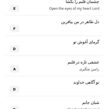
چشمان قلبم را بگشا
Open the eyes of my heart Lord
E
دل طاهر در من بیافرین
F
گرمای آغوش تو
D
عشقی تازه در قلبم
رامین چنگیزی
A
تو آگاهی خداوند
D
شبان جانم