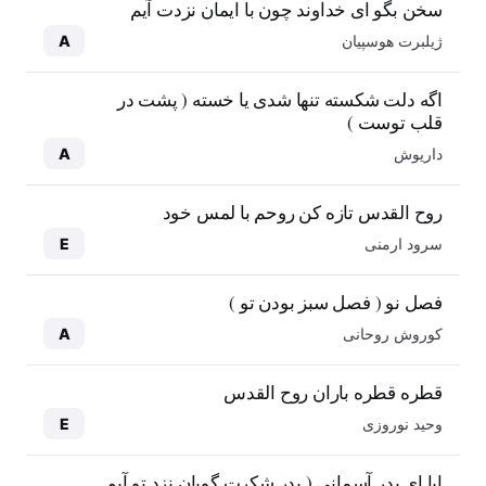
سخن بگو ای خداوند چون با ایمان نزدت آیم
ژیلبرت هوسپیان
A
اگه دلت شکسته تنها شدی یا خسته ( پشت در
قلب توست )
داریوش
A
روح القدس تازه کن روحم با لمس خود
سرود ارمنی
E
فصل نو ( فصل سبز بودن تو )
کوروش روحانی
A
قطره قطره باران روح القدس
وحید نوروزی
E
ابا ای پدر آسمانی ( پدر شکرت گویان نزد تو آیم