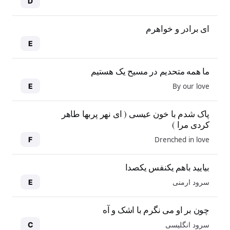
D
ای برادر و خواهرم
E
ما همه متحدیم در مسیح یک هستیم
By our love
E
پاک شدم با خون عیسی ( ای نهر پربها طاهر
کردی مرا )
Drenched in love
F
بیایید باهم یکنفس یکصدا
سرود ارمنی
E
چون بر او می نگرم با اشک و آه
سرود انگلیسی
C