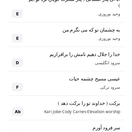
)
وحید نوروزی
E
به چشمان تو که می نگرم من
وحید نوروزی
E
خدا را جلال دهیم نامش را برافرازیم
سرود انگلیسی
D
عیسی مسیح چشمه حیات
سرود ترکی
F
برکت ( خداوند تو را برکت دهد )
Kari Jobe-Cody Carnes-Elevation worship
Ab
سر فرود آورم