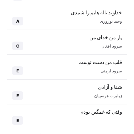
خداوند ناله هایم را شنیدی
وحید نوروزی
A
یار من خدای من
سرود افغان
C
قلب من دست توست
سرود ارمنی
E
شفا و آزادی
ژیلبرت هوسپیان
E
وقتی که غمگین بودم
E