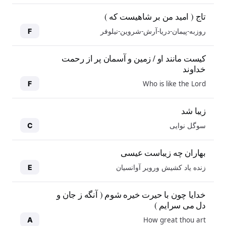
تاج ( امید من بر شاهیست که )
روزبه-پیمان-دریا-آرش-شروین-نیلوفر
F
کیست مانند او / زمین و آسمان پر از رحمت
خداوند
Who is like the Lord
F
زیبا شد
سوگل نوایی
C
بهاران چه زیباست عیسی
زنده یاد کشیش ورویر آوانسیان
E
خدایا چون با حیرت خیره شوم ( آنگه ز جان و
دل می سرایم )
How great thou art
A