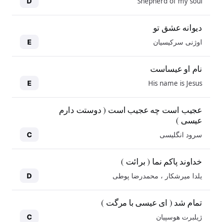
Shepherd of my soul
D
دیوانه عشق تو
اوژنی سرکیسیان
E
نام او عیساست
His name is Jesus
E
عجیب است چه عجیب است ( دوستت دارم
عیسی )
سرود انگلیسی
C
خداوند پاکم نما ( برائت )
یلدا میرشکار ، محمدرضا پوطی
D
تمام شد ( ای عیسی با مرگت )
ژیلبرت هوسپیان
C