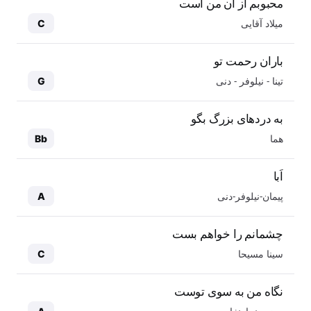
محبوبم از آن من است
میلاد آقایی
C
باران رحمت تو
تینا - نیلوفر - دنی
G
به دردهای بزرگ بگو
هما
Bb
اَبا
پیمان-نیلوفر-دنی
A
چشمانم را خواهم بست
سینا مسیحا
C
نگاه من به سوی توست