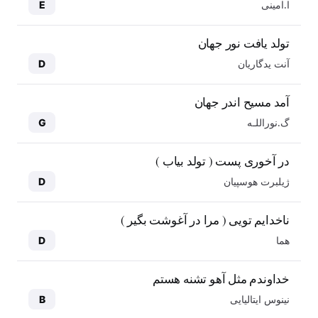
ا.امینی
E
تولد یافت نور جهان
آنت یدگاریان
D
آمد مسیح اندر جهان
گ.نوراللـه
G
در آخوری پست ( تولد بیاب )
ژیلبرت هوسپیان
D
ناخدایم تویی ( مرا در آغوشت بگیر )
هما
D
خداوندم مثل آهو تشنه هستم
نینوس ایتالیایی
B