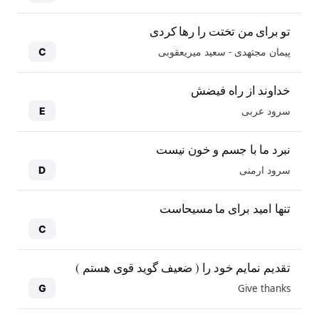
تو برای من تختت را رها کردی
پیمان مجتهدی - سعید میریعقوبی
C
خداوند از راه فیضش
سرود عربی
E
نبرد ما با جسم و خون نیست
سرود ارمنی
D
تنها امید برای ما مسیحاست
C
تقدیم نمایم خود را ( ضعیف گوید قوی هستم )
Give thanks
G