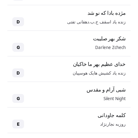
مژده بادا که نو شد
زنده یاد اسقف ح.ب.دهقانی تفتی
D
شکر بهر صلیبت
Darlene Zchech
G
خدای عظیم بهر ما خاکیان
زنده یاد کشیش هایک هوسپیان
D
شبی آرام و مقدس
Silent Night
G
کلمه جاودانی
روزبه نجارنژاد
E