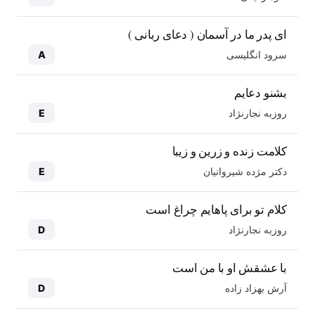
ای پدر ما در آسمان ( دعای ربانی )
سرود انگلیسی
A
بشنو دعایم
روزبه نجارنژاد
E
کلامت زنده و زرین و زیبا
دکتر مژده شیروانیان
E
کلام تو برای پاهایم چراغ است
روزبه نجارنژاد
D
با عشقش او با من است
آرش بهزاد زاده
D