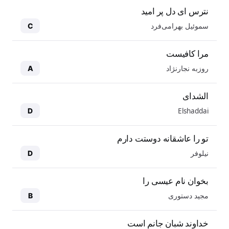
نترس ای دل پر امید
سموئیل بهرامی‌فرد
C
مرا کافیست
روزبه نجارنژاد
A
الشدای
Elshaddai
D
تو را عاشقانه دوستت دارم
نیلوفر
D
بخوان نام عیسی را
مجید دستوری
B
خداوند شبان جانم است