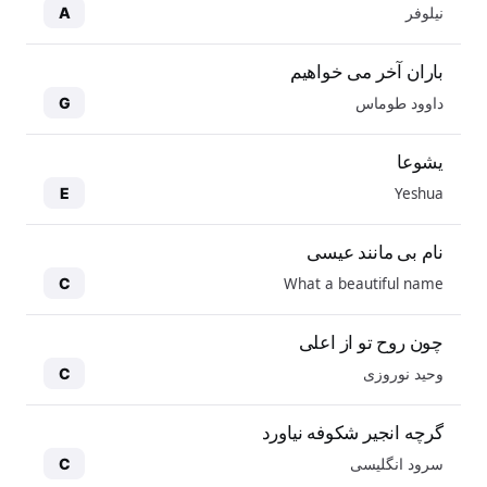
نیلوفر
A
باران آخر می خواهیم
داوود طوماس
G
یشوعا
Yeshua
E
نام بی مانند عیسی
What a beautiful name
C
چون روح تو از اعلی
وحید نوروزی
C
گرچه انجیر شکوفه نیاورد
سرود انگلیسی
C