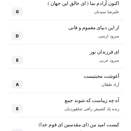
اکنون آزادم نما ( ای خالق این جهان )
علیرضا سیدیان
G
از این دنیای مغموم و فانی
سرود ارمنی
D
ای فرزندان نور
سرود عربی
E
آغوشت محبتیست
آراد طفلان
A
آه چه زیباست که شوند جمع
زنده یاد کشیش رافی شاهوردیان
E
کیست امید من (ای مقدسین ای قوم خدا)