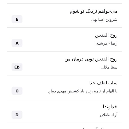
می‌خواهم نزدیک تو شوم
شروین عبدالهی
E
روح القدس
رضا - فرشته
A
روح القدس تویی درمان من
سینا هلالی
Eb
سایه لطف خدا
با الهام از نامه زنده یاد کشیش مهدی دیباج
C
خداوندا
آراد طفلان
D