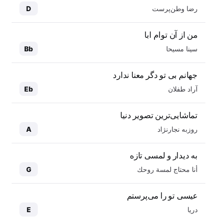
رضا وطن‌پرست
D
من از آن توام ابا
سینا مسیحا
Bb
جهانم بی تو دگر معنا ندارد
آراد طفلان
Eb
تماشایی‌ترین تصویر دنیا
روزبه نجارنژاد
A
به دیدار و لمسی تازه
أنا محتاج لمسة روحك
G
عیسی تو را می‌پرستم
دریا
E