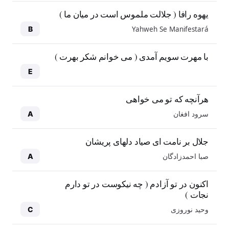
یهوه رافا ( جلالت ملموس است در میان ما )
Yahweh Se Manifestará
B
با مهرت سویم آمدی ( می خوانم شکر بهرت )
E
هرآنچه که تو می خواهی
سرود افغان
A
جلال بر نامت ای صیاد دلهای پریشان
صبا احمدزادگان
A
اکنون در تو آزادم ( چه نیکوست در تو دارم
نجات )
وحید نوروزی
C