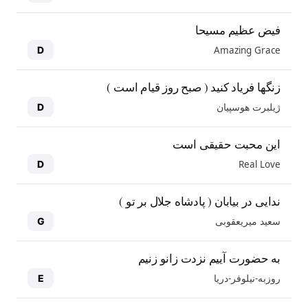
فیض عظیم مسیحا
Amazing Grace
D
زنگها فریاد کنید ( صبح روز قیام است )
ژیلبرت هوسپیان
D
این محبت حقیقی است
Real Love
D
ندایی در بیابان ( پادشاه جلال بر تو )
سعید میریعقوبی
G
به حضورت آییم نزدت زانو زنیم
روزبه-نیلوفر-دریا
E