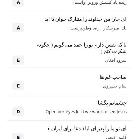
زنده یاد کشیش ورویر آوانسیان
A
ای جان من خداوند را متبارک خوان تا ابد
یلدا میرشکار - رضا وطن‌پرست
A
تا که نفس دارم تو را حمد می گویم ( چگونه
شکرت کنم )
سرود افغان
E
صاحب غم ها
سام خسروی
E
چشمانم بگشا
Open our eyes lord we want to see Jesus
D
ای تو ما را پدر ای ابا ( دعا برای ایران )
کاوه رفیعی
E