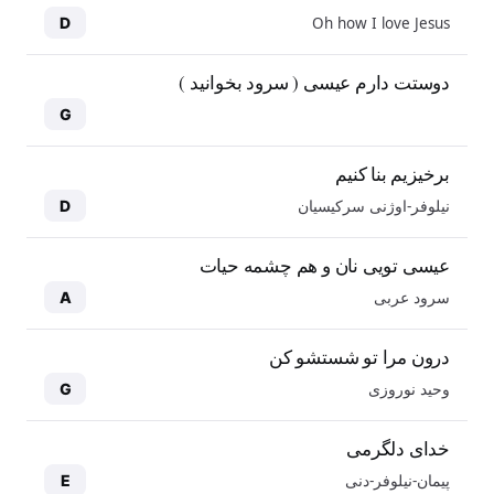
Oh how I love Jesus
D
دوستت دارم عیسی ( سرود بخوانید )
G
برخیزیم بنا کنیم
نیلوفر-اوژنی سرکیسیان
D
عیسی تویی نان و هم چشمه حیات
سرود عربی
A
درون مرا تو شستشو کن
وحید نوروزی
G
خدای دلگرمی
پیمان-نیلوفر-دنی
E