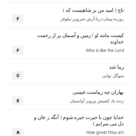
تاج ( امید من بر شاهیست که )
روزبه-پیمان-دریا-آرش-شروین-نیلوفر
F
کیست مانند او / زمین و آسمان پر از رحمت
خداوند
Who is like the Lord
F
زیبا شد
سوگل نوایی
C
بهاران چه زیباست عیسی
زنده یاد کشیش ورویر آوانسیان
E
خدایا چون با حیرت خیره شوم ( آنگه ز جان و
دل می سرایم )
How great thou art
A