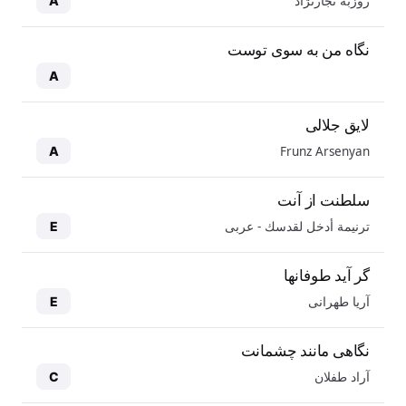
روزبه نجارنژاد
A
نگاه من به سوی توست
A
لایق جلالی
Frunz Arsenyan
A
سلطنت از آنت
ترنيمة أدخل لقدسك - عربی
E
گر آید طوفانها
آریا طهرانی
E
نگاهی مانند چشمانت
آراد طفلان
C