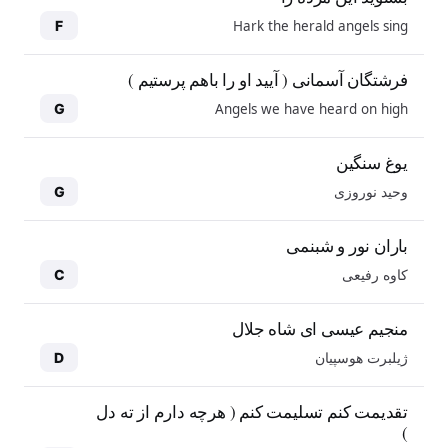
Hark the herald angels sing
F
فرشتگان آسمانی ( آیید او را باهم پرستیم )
Angels we have heard on high
G
یوغ سنگین
وحید نوروزی
G
باران نور و شبنمی
کاوه رفیعی
C
منجیم عیسی ای شاه جلال
ژیلبرت هوسپیان
D
10
10
تقدیمت کنم تسلیمت کنم ( هرچه دارم از ته دل
)