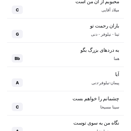
محبوبم از آن من است
میلاد آقایی
C
باران رحمت تو
تینا - نیلوفر - دنی
G
به دردهای بزرگ بگو
هما
Bb
اَبا
پیمان-نیلوفر-دنی
A
چشمانم را خواهم بست
سینا مسیحا
C
نگاه من به سوی توست