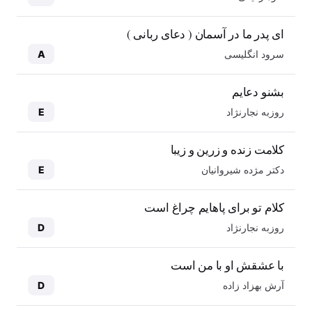
ای پدر ما در آسمان ( دعای ربانی )
سرود انگلیسی
A
بشنو دعایم
روزبه نجارنژاد
E
کلامت زنده و زرین و زیبا
دکتر مژده شیروانیان
E
کلام تو برای پاهایم چراغ است
روزبه نجارنژاد
D
با عشقش او با من است
آرش بهزاد زاده
D