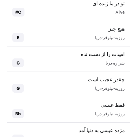
تو در ما زنده ای
Alive
C#
هیچ چیز
روزبه-نیلوفر-دریا
E
امیدت را از دست نده
شراره-دریا
G
چقدر عجیب است
روزبه-نیلوفر-دریا
G
فقط عیسی
روزبه-نیلوفر-دریا
Bb
مژده عیسی به دنیا آمد