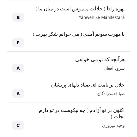
یهوه رافا ( جلالت ملموس است در میان ما )
Yahweh Se Manifestará
B
با مهرت سویم آمدی ( می خوانم شکر بهرت )
E
هرآنچه که تو می خواهی
سرود افغان
A
جلال بر نامت ای صیاد دلهای پریشان
صبا احمدزادگان
A
اکنون در تو آزادم ( چه نیکوست در تو دارم
نجات )
وحید نوروزی
C