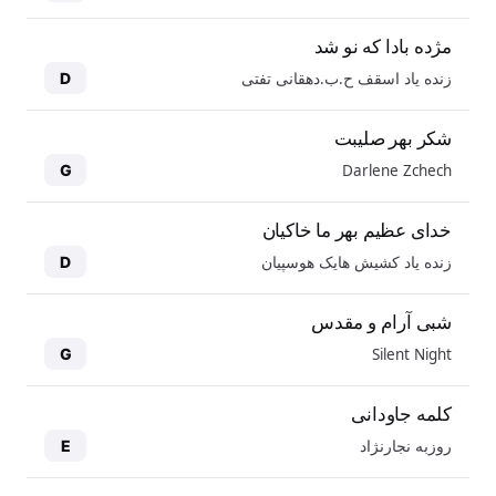
مژده بادا که نو شد
زنده یاد اسقف ح.ب.دهقانی تفتی
D
شکر بهر صلیبت
Darlene Zchech
G
خدای عظیم بهر ما خاکیان
زنده یاد کشیش هایک هوسپیان
D
شبی آرام و مقدس
Silent Night
G
کلمه جاودانی
روزبه نجارنژاد
E