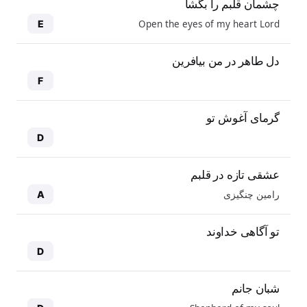
چشمان قلبم را بگشا
Open the eyes of my heart Lord
E
دل طاهر در من بیافرین
F
گرمای آغوش تو
D
عشقی تازه در قلبم
رامین چنگیزی
A
تو آگاهی خداوند
D
شبان جانم