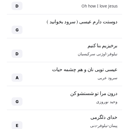
Oh how I love Jesus
D
دوستت دارم عیسی ( سرود بخوانید )
G
برخیزیم بنا کنیم
نیلوفر-اوژنی سرکیسیان
D
عیسی تویی نان و هم چشمه حیات
سرود عربی
A
درون مرا تو شستشو کن
وحید نوروزی
G
خدای دلگرمی
پیمان-نیلوفر-دنی
E