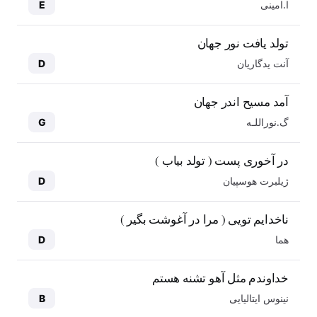
ا.امینی
E
تولد یافت نور جهان
آنت یدگاریان
D
آمد مسیح اندر جهان
گ.نوراللـه
G
در آخوری پست ( تولد بیاب )
ژیلبرت هوسپیان
D
ناخدایم تویی ( مرا در آغوشت بگیر )
هما
D
خداوندم مثل آهو تشنه هستم
نینوس ایتالیایی
B