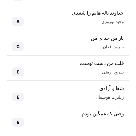
خداوند ناله هایم را شنیدی
وحید نوروزی
A
یار من خدای من
سرود افغان
C
قلب من دست توست
سرود ارمنی
E
شفا و آزادی
ژیلبرت هوسپیان
E
وقتی که غمگین بودم
E