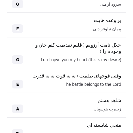
سرود ارمنی
G
بر وعده هایت
پیمان-نیلوفر-دنی
E
جلال نامت آرزویم ( قلبم تقدیمت کنم جان و
وجودم را )
Lord i give you my heart (this is my desire)
G
وقتی فوجهای ظلمت / نه به قوت نه به قدرت
The battle belongs to the Lord
E
شاهد هستم
ژیلبرت هوسپیان
A
منجی شایسته ای