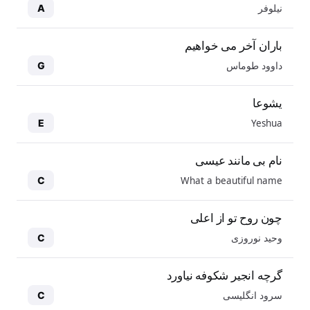
نیلوفر
A
باران آخر می خواهیم
داوود طوماس
G
یشوعا
Yeshua
E
نام بی مانند عیسی
What a beautiful name
C
چون روح تو از اعلی
وحید نوروزی
C
گرچه انجیر شکوفه نیاورد
سرود انگلیسی
C