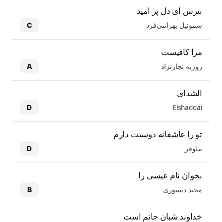
نترس ای دل پر امید
سموئیل بهرامی‌فرد
C
مرا کافیست
روزبه نجارنژاد
A
الشدای
Elshaddai
D
تو را عاشقانه دوستت دارم
نیلوفر
D
بخوان نام عیسی را
مجید دستوری
B
خداوند شبان جانم است