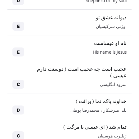
Shepherd of my soul
D
دیوانه عشق تو
اوژنی سرکیسیان
E
نام او عیساست
His name is Jesus
E
عجیب است چه عجیب است ( دوستت دارم
عیسی )
سرود انگلیسی
C
خداوند پاکم نما ( برائت )
یلدا میرشکار ، محمدرضا پوطی
D
تمام شد ( ای عیسی با مرگت )
ژیلبرت هوسپیان
C