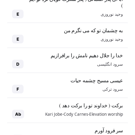
)
وحید نوروزی
E
به چشمان تو که می نگرم من
وحید نوروزی
E
خدا را جلال دهیم نامش را برافرازیم
سرود انگلیسی
D
عیسی مسیح چشمه حیات
سرود ترکی
F
برکت ( خداوند تو را برکت دهد )
Kari Jobe-Cody Carnes-Elevation worship
Ab
سر فرود آورم