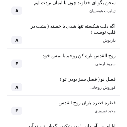
سخن بگو ای خداوند چون با ایمان نزدت آیم
ژیلبرت هوسپیان
A
اگه دلت شکسته تنها شدی یا خسته ( پشت در
قلب توست )
داریوش
A
روح القدس تازه کن روحم با لمس خود
سرود ارمنی
E
فصل نو ( فصل سبز بودن تو )
کوروش روحانی
A
قطره قطره باران روح القدس
وحید نوروزی
E
ابا ای پدر آسمانی ( پدر شکرت گویان نزد تو آیم