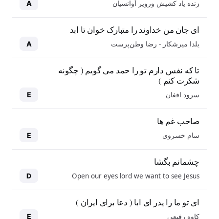
زنده یاد کشیش ورویر آوانسیان
A
ای جان من خداوند را متبارک خوان تا ابد
یلدا میرشکار - رضا وطن‌پرست
A
تا که نفس دارم تو را حمد می گویم ( چگونه
شکرت کنم )
سرود افغان
E
صاحب غم ها
سام خسروی
E
چشمانم بگشا
Open our eyes lord we want to see Jesus
D
ای تو ما را پدر ای ابا ( دعا برای ایران )
کاوه رفیعی
E