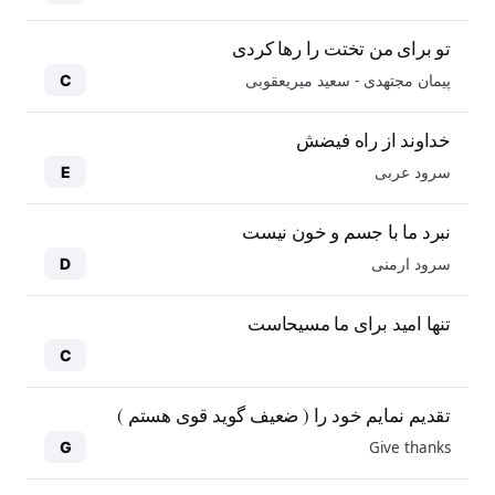
تو برای من تختت را رها کردی
پیمان مجتهدی - سعید میریعقوبی
C
خداوند از راه فیضش
سرود عربی
E
نبرد ما با جسم و خون نیست
سرود ارمنی
D
تنها امید برای ما مسیحاست
C
تقدیم نمایم خود را ( ضعیف گوید قوی هستم )
Give thanks
G