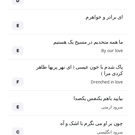
D
ای برادر و خواهرم
E
ما همه متحدیم در مسیح یک هستیم
By our love
E
پاک شدم با خون عیسی ( ای نهر پربها طاهر
کردی مرا )
Drenched in love
F
بیایید باهم یکنفس یکصدا
سرود ارمنی
E
چون بر او می نگرم با اشک و آه
سرود انگلیسی
C