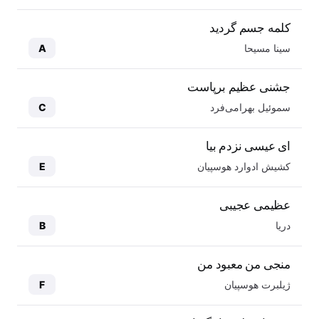
کلمه جسم گردید
سینا مسیحا
A
جشنی عظیم برپاست
سموئیل بهرامی‌فرد
C
ای عیسی نزدم بیا
کشیش ادوارد هوسپیان
E
عظیمی عجیبی
دریا
B
منجی من معبود من
ژیلبرت هوسپیان
F