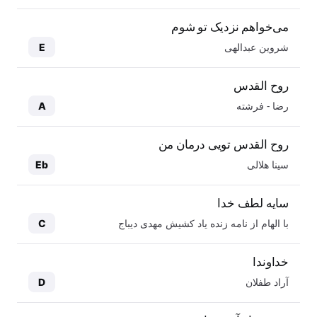
می‌خواهم نزدیک تو شوم
شروین عبدالهی
E
روح القدس
رضا - فرشته
A
روح القدس تویی درمان من
سینا هلالی
Eb
سایه لطف خدا
با الهام از نامه زنده یاد کشیش مهدی دیباج
C
خداوندا
آراد طفلان
D