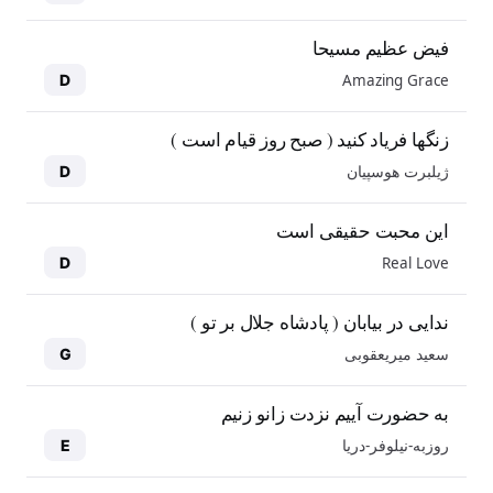
فیض عظیم مسیحا
Amazing Grace
D
زنگها فریاد کنید ( صبح روز قیام است )
ژیلبرت هوسپیان
D
این محبت حقیقی است
Real Love
D
ندایی در بیابان ( پادشاه جلال بر تو )
سعید میریعقوبی
G
به حضورت آییم نزدت زانو زنیم
روزبه-نیلوفر-دریا
E