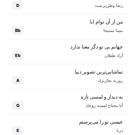
رضا وطن‌پرست
D
من از آن توام ابا
سینا مسیحا
Bb
جهانم بی تو دگر معنا ندارد
آراد طفلان
Eb
تماشایی‌ترین تصویر دنیا
روزبه نجارنژاد
A
به دیدار و لمسی تازه
أنا محتاج لمسة روحك
G
عیسی تو را می‌پرستم
دریا
E