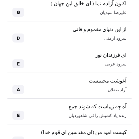
اکنون آزادم نما ( ای خالق این جهان )
علیرضا سیدیان
G
از این دنیای مغموم و فانی
سرود ارمنی
D
ای فرزندان نور
سرود عربی
E
آغوشت محبتیست
آراد طفلان
A
آه چه زیباست که شوند جمع
زنده یاد کشیش رافی شاهوردیان
E
کیست امید من (ای مقدسین ای قوم خدا)