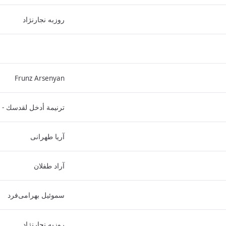
روزبه نجارنژاد
Frunz Arsenyan
ترنيمة أدخل لقدسك - 
آریا طهرانی
آراد طفلان
سموئیل بهرامی‌فرد
روزبه نجارنژاد