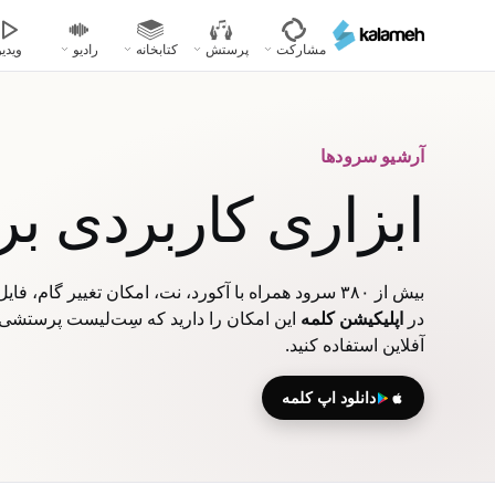
رفتن
به
مشارکت
پرستش
کتابخانه
رادیو
ویدیو
محتوای
اصلی
آرشیو سرودها
ابزاری کاربردی ب
بیش از ۳۸۰ سرود همراه با آکورد، نت، امکان تغییر گام، فایل‌های صوتی، ویدیویی و پاورپوینت
در
اپلیکیشن کلمه
این امکان را دارید که سِت‌لیست پرستشی خ
آفلاین استفاده کنید.
دانلود اپ کلمه