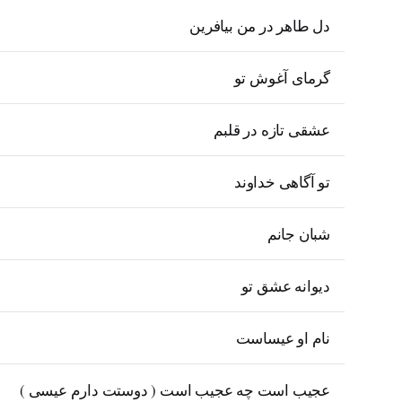
دل طاهر در من بیافرین
گرمای آغوش تو
عشقی تازه در قلبم
تو آگاهی خداوند
شبان جانم
دیوانه عشق تو
نام او عیساست
عجیب است چه عجیب است ( دوستت دارم عیسی )