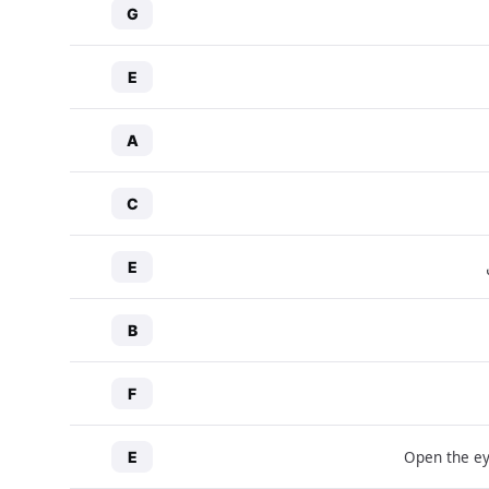
G
E
A
C
E
B
F
Open the ey
E