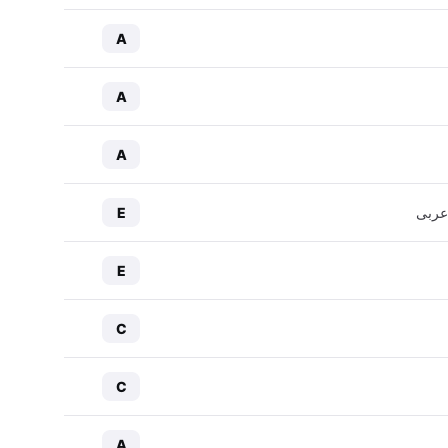
A
A
A
عربی
E
E
C
C
A