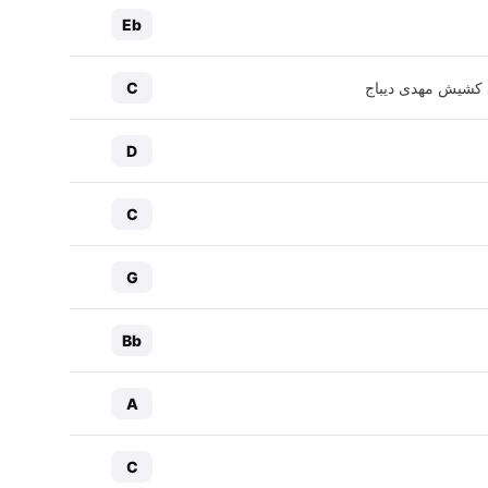
Eb
یاد کشیش مهدی دیباج
C
D
C
G
Bb
A
C