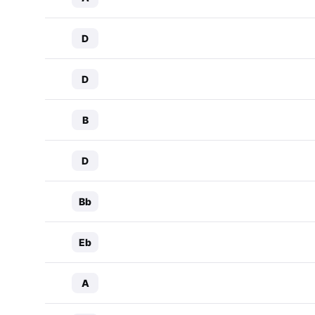
D
D
B
D
Bb
Eb
A