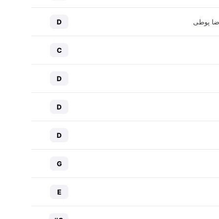
ضا پوطی
D
C
D
D
D
G
E