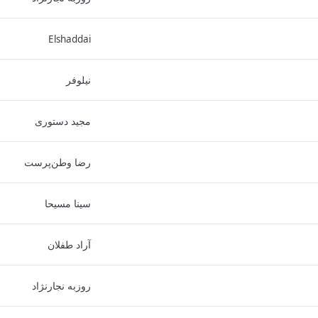
Elshaddai
نیلوفر
مجید دستوری
رضا وطن‌پرست
سینا مسیحا
آراد طفلان
روزبه نجارنژاد