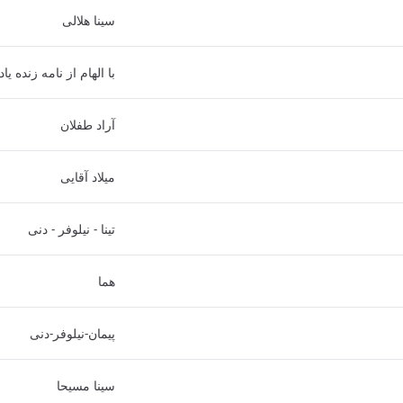
سینا هلالی
با الهام از نامه زنده 
آراد طفلان
میلاد آقایی
تینا - نیلوفر - دنی
هما
پیمان-نیلوفر-دنی
سینا مسیحا