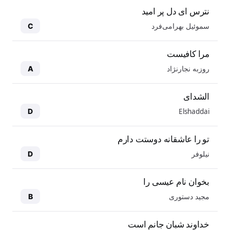
نترس ای دل پر امید
سموئیل بهرامی‌فرد
C
مرا کافیست
روزبه نجارنژاد
A
الشدای
Elshaddai
D
تو را عاشقانه دوستت دارم
نیلوفر
D
بخوان نام عیسی را
مجید دستوری
B
خداوند شبان جانم است