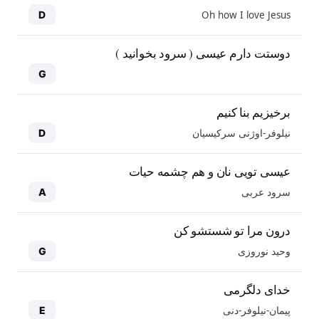
Oh how I love Jesus
D
دوستت دارم عیسی ( سرود بخوانید )
G
برخیزیم بنا کنیم
نیلوفر-اوژنی سرکیسیان
D
عیسی تویی نان و هم چشمه حیات
سرود عربی
A
درون مرا تو شستشو کن
وحید نوروزی
G
خدای دلگرمی
پیمان-نیلوفر-دنی
E