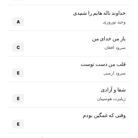
خداوند ناله هایم را شنیدی
وحید نوروزی
A
یار من خدای من
سرود افغان
C
قلب من دست توست
سرود ارمنی
E
شفا و آزادی
ژیلبرت هوسپیان
E
وقتی که غمگین بودم
E