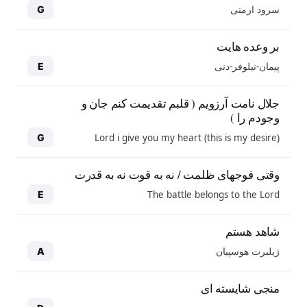
سرود ارمنی
G
بر وعده هایت
پیمان-نیلوفر-دنی
E
جلال نامت آرزویم ( قلبم تقدیمت کنم جان و
وجودم را )
Lord i give you my heart (this is my desire)
G
وقتی فوجهای ظلمت / نه به قوت نه به قدرت
The battle belongs to the Lord
E
شاهد هستم
ژیلبرت هوسپیان
A
منجی شایسته ای