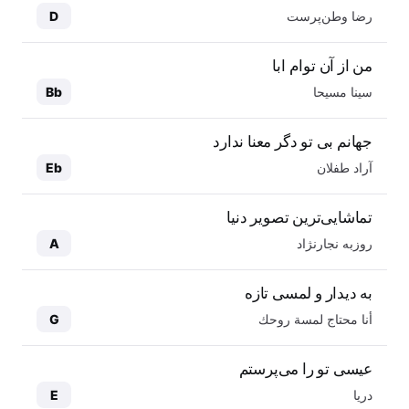
رضا وطن‌پرست
D
من از آن توام ابا
سینا مسیحا
Bb
جهانم بی تو دگر معنا ندارد
آراد طفلان
Eb
تماشایی‌ترین تصویر دنیا
روزبه نجارنژاد
A
به دیدار و لمسی تازه
أنا محتاج لمسة روحك
G
عیسی تو را می‌پرستم
دریا
E