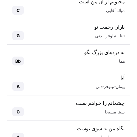
محبوبم از آن من است
میلاد آقایی
C
باران رحمت تو
تینا - نیلوفر - دنی
G
به دردهای بزرگ بگو
هما
Bb
اَبا
پیمان-نیلوفر-دنی
A
چشمانم را خواهم بست
سینا مسیحا
C
نگاه من به سوی توست