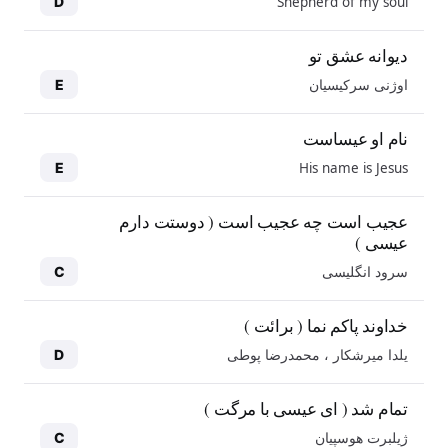
Shepherd of my soul
D
دیوانه عشق تو
اوژنی سرکیسیان
E
نام او عیساست
His name is Jesus
E
عجیب است چه عجیب است ( دوستت دارم
عیسی )
سرود انگلیسی
C
خداوند پاکم نما ( برائت )
یلدا میرشکار ، محمدرضا پوطی
D
تمام شد ( ای عیسی با مرگت )
ژیلبرت هوسپیان
C