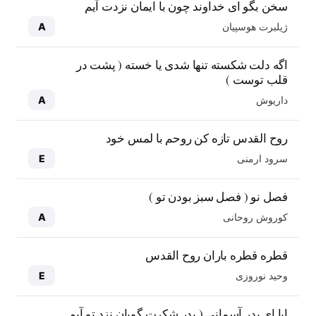
سخن بگو ای خداوند چون با ایمان نزدت آیم
ژیلبرت هوسپیان
A
اگه دلت شکسته تنها شدی یا خسته ( پشت در
قلب توست )
داریوش
A
روح القدس تازه کن روحم با لمس خود
سرود ارمنی
E
فصل نو ( فصل سبز بودن تو )
کوروش روحانی
A
قطره قطره باران روح القدس
وحید نوروزی
E
ابا ای پدر آسمانی ( پدر شکرت گویان نزد تو آیم