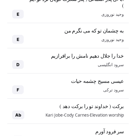
)
وحید نوروزی
E
به چشمان تو که می نگرم من
وحید نوروزی
E
خدا را جلال دهیم نامش را برافرازیم
سرود انگلیسی
D
عیسی مسیح چشمه حیات
سرود ترکی
F
برکت ( خداوند تو را برکت دهد )
Kari Jobe-Cody Carnes-Elevation worship
Ab
سر فرود آورم