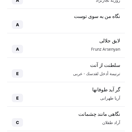
روزبه نجارنژاد
A
نگاه من به سوی توست
A
لایق جلالی
Frunz Arsenyan
A
سلطنت از آنت
ترنيمة أدخل لقدسك - عربی
E
گر آید طوفانها
آریا طهرانی
E
نگاهی مانند چشمانت
آراد طفلان
C