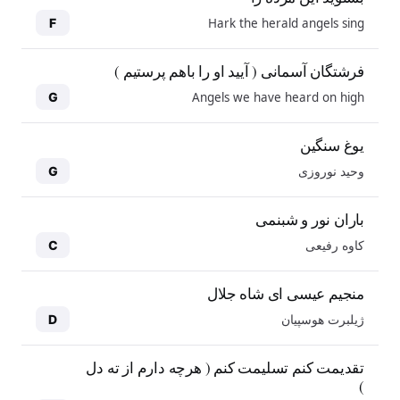
Hark the herald angels sing
F
فرشتگان آسمانی ( آیید او را باهم پرستیم )
Angels we have heard on high
G
یوغ سنگین
وحید نوروزی
G
باران نور و شبنمی
کاوه رفیعی
C
منجیم عیسی ای شاه جلال
ژیلبرت هوسپیان
D
10
10
تقدیمت کنم تسلیمت کنم ( هرچه دارم از ته دل
)