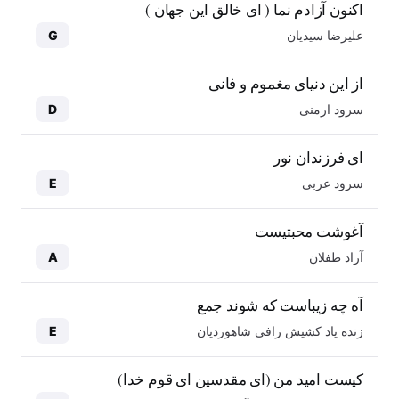
اکنون آزادم نما ( ای خالق این جهان )
علیرضا سیدیان
G
از این دنیای مغموم و فانی
سرود ارمنی
D
ای فرزندان نور
سرود عربی
E
آغوشت محبتیست
آراد طفلان
A
آه چه زیباست که شوند جمع
زنده یاد کشیش رافی شاهوردیان
E
کیست امید من (ای مقدسین ای قوم خدا)