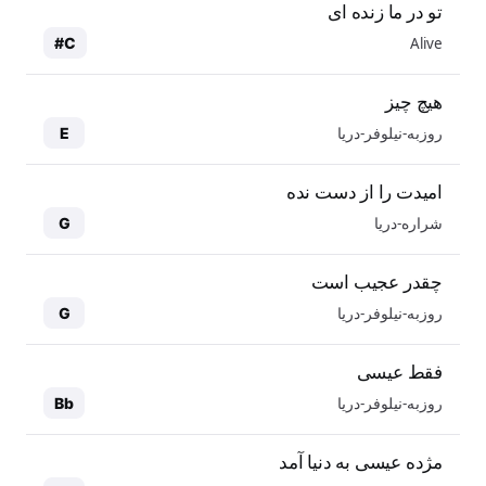
تو در ما زنده ای
Alive
C#
هیچ چیز
روزبه-نیلوفر-دریا
E
امیدت را از دست نده
شراره-دریا
G
چقدر عجیب است
روزبه-نیلوفر-دریا
G
فقط عیسی
روزبه-نیلوفر-دریا
Bb
مژده عیسی به دنیا آمد