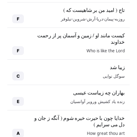
تاج ( امید من بر شاهیست که )
روزبه-پیمان-دریا-آرش-شروین-نیلوفر
F
کیست مانند او / زمین و آسمان پر از رحمت
خداوند
Who is like the Lord
F
زیبا شد
سوگل نوایی
C
بهاران چه زیباست عیسی
زنده یاد کشیش ورویر آوانسیان
E
خدایا چون با حیرت خیره شوم ( آنگه ز جان و
دل می سرایم )
How great thou art
A