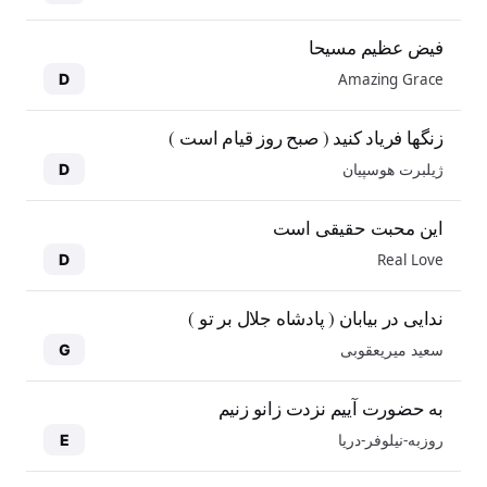
فیض عظیم مسیحا
Amazing Grace
D
زنگها فریاد کنید ( صبح روز قیام است )
ژیلبرت هوسپیان
D
این محبت حقیقی است
Real Love
D
ندایی در بیابان ( پادشاه جلال بر تو )
سعید میریعقوبی
G
به حضورت آییم نزدت زانو زنیم
روزبه-نیلوفر-دریا
E