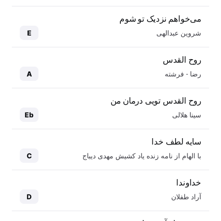
می‌خواهم نزدیک تو شوم
شروین عبدالهی
E
روح القدس
رضا - فرشته
A
روح القدس تویی درمان من
سینا هلالی
Eb
سایه لطف خدا
با الهام از نامه زنده یاد کشیش مهدی دیباج
C
خداوندا
آراد طفلان
D