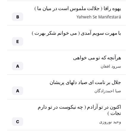
یهوه رافا ( جلالت ملموس است در میان ما )
Yahweh Se Manifestará
B
با مهرت سویم آمدی ( می خوانم شکر بهرت )
E
هرآنچه که تو می خواهی
سرود افغان
A
جلال بر نامت ای صیاد دلهای پریشان
صبا احمدزادگان
A
اکنون در تو آزادم ( چه نیکوست در تو دارم
نجات )
وحید نوروزی
C