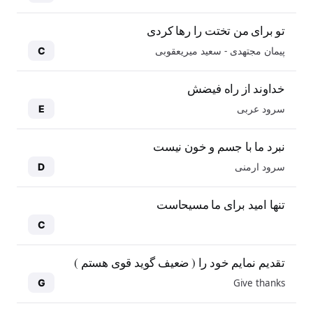
تو برای من تختت را رها کردی
پیمان مجتهدی - سعید میریعقوبی
C
خداوند از راه فیضش
سرود عربی
E
نبرد ما با جسم و خون نیست
سرود ارمنی
D
تنها امید برای ما مسیحاست
C
تقدیم نمایم خود را ( ضعیف گوید قوی هستم )
Give thanks
G