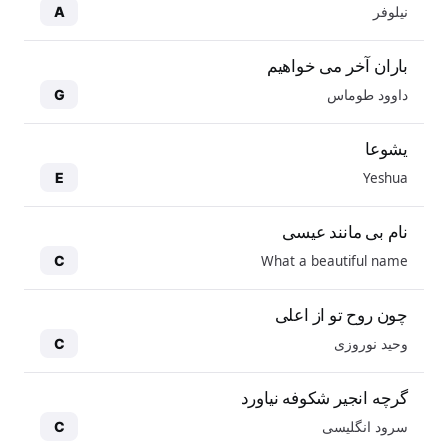
نیلوفر
A
باران آخر می خواهیم
داوود طوماس
G
یشوعا
Yeshua
E
نام بی مانند عیسی
What a beautiful name
C
چون روح تو از اعلی
وحید نوروزی
C
گرچه انجیر شکوفه نیاورد
سرود انگلیسی
C