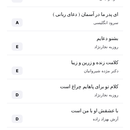
ای پدر ما در آسمان ( دعای ربانی )
سرود انگلیسی
A
بشنو دعایم
روزبه نجارنژاد
E
کلامت زنده و زرین و زیبا
دکتر مژده شیروانیان
E
کلام تو برای پاهایم چراغ است
روزبه نجارنژاد
D
با عشقش او با من است
آرش بهزاد زاده
D