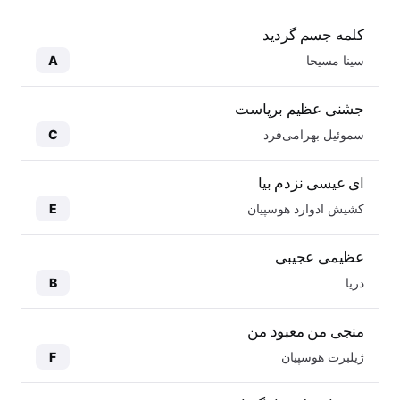
کلمه جسم گردید
سینا مسیحا
A
جشنی عظیم برپاست
سموئیل بهرامی‌فرد
C
ای عیسی نزدم بیا
کشیش ادوارد هوسپیان
E
عظیمی عجیبی
دریا
B
منجی من معبود من
ژیلبرت هوسپیان
F