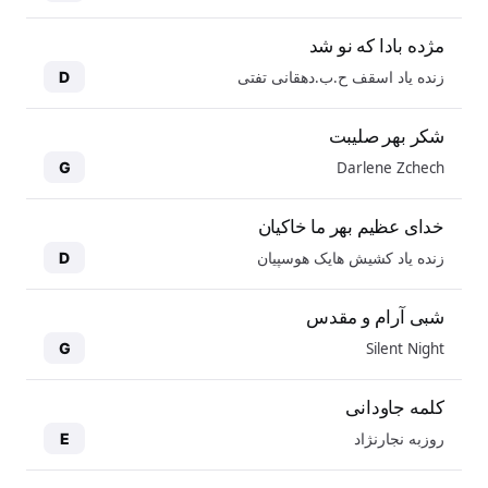
مژده بادا که نو شد
زنده یاد اسقف ح.ب.دهقانی تفتی
D
شکر بهر صلیبت
Darlene Zchech
G
خدای عظیم بهر ما خاکیان
زنده یاد کشیش هایک هوسپیان
D
شبی آرام و مقدس
Silent Night
G
کلمه جاودانی
روزبه نجارنژاد
E