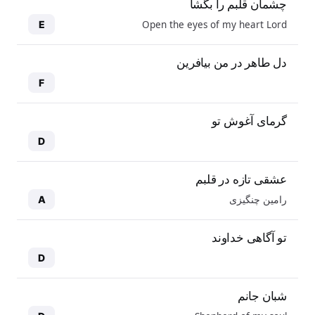
چشمان قلبم را بگشا
Open the eyes of my heart Lord
E
دل طاهر در من بیافرین
F
گرمای آغوش تو
D
عشقی تازه در قلبم
رامین چنگیزی
A
تو آگاهی خداوند
D
شبان جانم