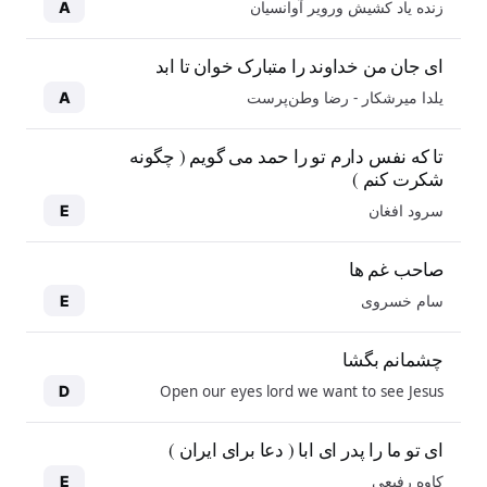
زنده یاد کشیش ورویر آوانسیان
A
ای جان من خداوند را متبارک خوان تا ابد
یلدا میرشکار - رضا وطن‌پرست
A
تا که نفس دارم تو را حمد می گویم ( چگونه
شکرت کنم )
سرود افغان
E
صاحب غم ها
سام خسروی
E
چشمانم بگشا
Open our eyes lord we want to see Jesus
D
ای تو ما را پدر ای ابا ( دعا برای ایران )
کاوه رفیعی
E