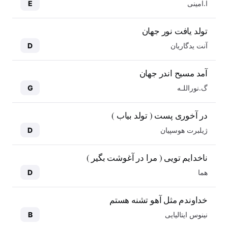
ا.امینی
E
تولد یافت نور جهان
آنت یدگاریان
D
آمد مسیح اندر جهان
گ.نوراللـه
G
در آخوری پست ( تولد بیاب )
ژیلبرت هوسپیان
D
ناخدایم تویی ( مرا در آغوشت بگیر )
هما
D
خداوندم مثل آهو تشنه هستم
نینوس ایتالیایی
B