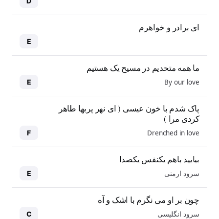
D
ای برادر و خواهرم
E
ما همه متحدیم در مسیح یک هستیم
By our love
E
پاک شدم با خون عیسی ( ای نهر پربها طاهر
کردی مرا )
Drenched in love
F
بیایید باهم یکنفس یکصدا
سرود ارمنی
E
چون بر او می نگرم با اشک و آه
سرود انگلیسی
C