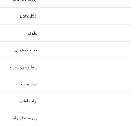
Elshaddai
نیلوفر
مجید دستوری
رضا وطن‌پرست
سینا مسیحا
آراد طفلان
روزبه نجارنژاد