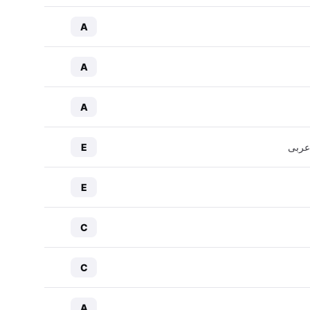
A
A
A
عربی
E
E
C
C
A