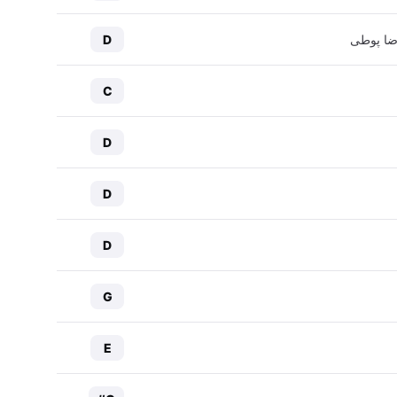
ضا پوطی
D
C
D
D
D
G
E