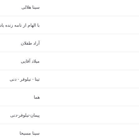
سینا هلالی
با الهام از نامه زنده 
آراد طفلان
میلاد آقایی
تینا - نیلوفر - دنی
هما
پیمان-نیلوفر-دنی
سینا مسیحا