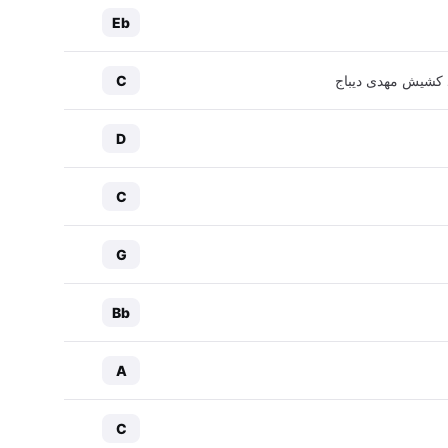
Eb
یاد کشیش مهدی دیباج
C
D
C
G
Bb
A
C