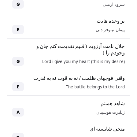
سرود ارمنی
G
بر وعده هایت
پیمان-نیلوفر-دنی
E
جلال نامت آرزویم ( قلبم تقدیمت کنم جان و
وجودم را )
Lord i give you my heart (this is my desire)
G
وقتی فوجهای ظلمت / نه به قوت نه به قدرت
The battle belongs to the Lord
E
شاهد هستم
ژیلبرت هوسپیان
A
منجی شایسته ای