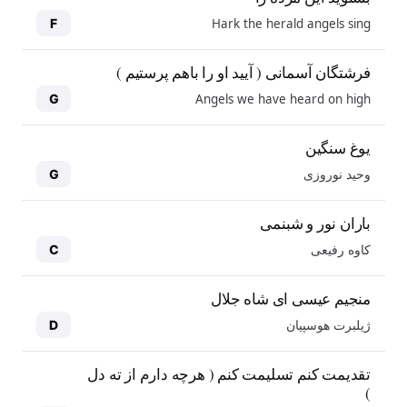
Hark the herald angels sing
F
فرشتگان آسمانی ( آیید او را باهم پرستیم )
Angels we have heard on high
G
یوغ سنگین
وحید نوروزی
G
باران نور و شبنمی
کاوه رفیعی
C
منجیم عیسی ای شاه جلال
ژیلبرت هوسپیان
D
10
10
تقدیمت کنم تسلیمت کنم ( هرچه دارم از ته دل
)