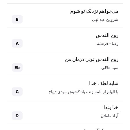
می‌خواهم نزدیک تو شوم
شروین عبدالهی
E
روح القدس
رضا - فرشته
A
روح القدس تویی درمان من
سینا هلالی
Eb
سایه لطف خدا
با الهام از نامه زنده یاد کشیش مهدی دیباج
C
خداوندا
آراد طفلان
D