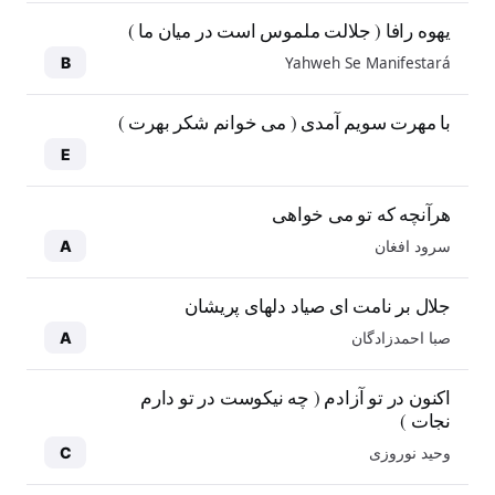
یهوه رافا ( جلالت ملموس است در میان ما )
Yahweh Se Manifestará
B
با مهرت سویم آمدی ( می خوانم شکر بهرت )
E
هرآنچه که تو می خواهی
سرود افغان
A
جلال بر نامت ای صیاد دلهای پریشان
صبا احمدزادگان
A
اکنون در تو آزادم ( چه نیکوست در تو دارم
نجات )
وحید نوروزی
C