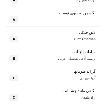
روزبه نجارنژاد
A
نگاه من به سوی توست
A
لایق جلالی
Frunz Arsenyan
A
سلطنت از آنت
ترنيمة أدخل لقدسك - عربی
E
گر آید طوفانها
آریا طهرانی
E
نگاهی مانند چشمانت
آراد طفلان
C