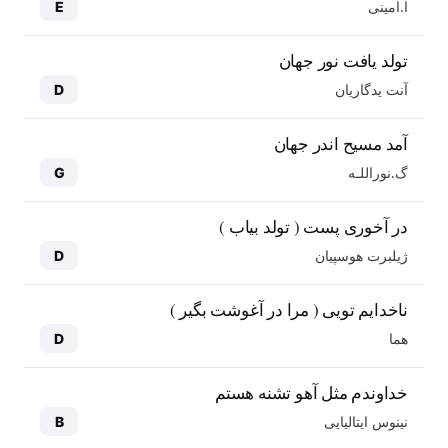
ا.امینی
E
تولد یافت نور جهان
آنت یدگاریان
D
آمد مسیح اندر جهان
گ.نوراللـه
G
در آخوری پست ( تولد بیاب )
ژیلبرت هوسپیان
D
ناخدایم تویی ( مرا در آغوشت بگیر )
هما
D
خداوندم مثل آهو تشنه هستم
نینوس ایتالیایی
B