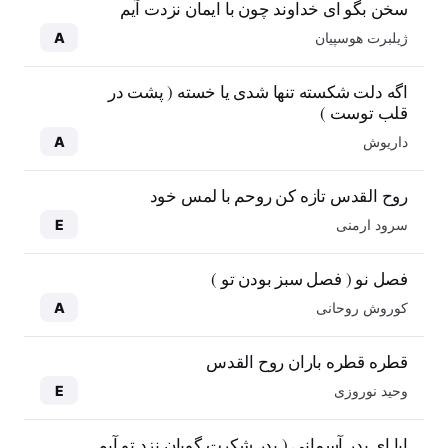
سخن بگو ای خداوند چون با ایمان نزدت آیم
ژیلبرت هوسپیان
A
اگه دلت شکسته تنها شدی یا خسته ( پشت در
قلب توست )
داریوش
A
روح القدس تازه کن روحم با لمس خود
سرود ارمنی
E
فصل نو ( فصل سبز بودن تو )
کوروش روحانی
A
قطره قطره باران روح القدس
وحید نوروزی
E
ابا ای پدر آسمانی ( پدر شکرت گویان نزد تو آیم