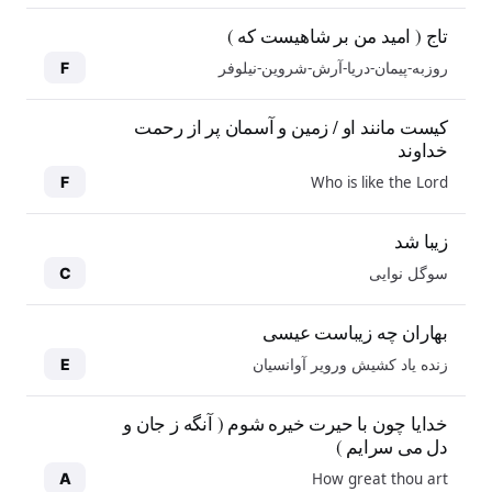
تاج ( امید من بر شاهیست که )
روزبه-پیمان-دریا-آرش-شروین-نیلوفر
F
کیست مانند او / زمین و آسمان پر از رحمت
خداوند
Who is like the Lord
F
زیبا شد
سوگل نوایی
C
بهاران چه زیباست عیسی
زنده یاد کشیش ورویر آوانسیان
E
خدایا چون با حیرت خیره شوم ( آنگه ز جان و
دل می سرایم )
How great thou art
A