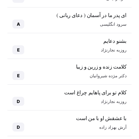
ای پدر ما در آسمان ( دعای ربانی )
سرود انگلیسی
A
بشنو دعایم
روزبه نجارنژاد
E
کلامت زنده و زرین و زیبا
دکتر مژده شیروانیان
E
کلام تو برای پاهایم چراغ است
روزبه نجارنژاد
D
با عشقش او با من است
آرش بهزاد زاده
D