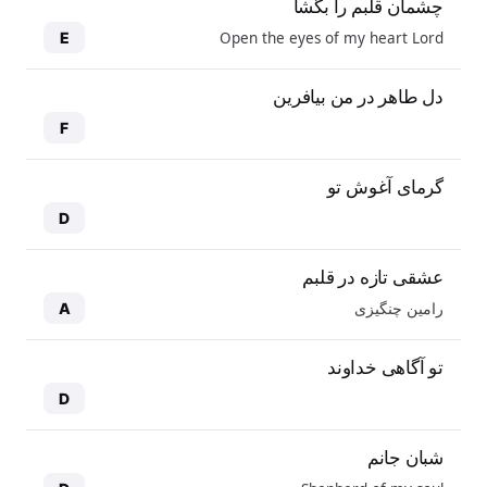
چشمان قلبم را بگشا
Open the eyes of my heart Lord
E
دل طاهر در من بیافرین
F
گرمای آغوش تو
D
عشقی تازه در قلبم
رامین چنگیزی
A
تو آگاهی خداوند
D
شبان جانم