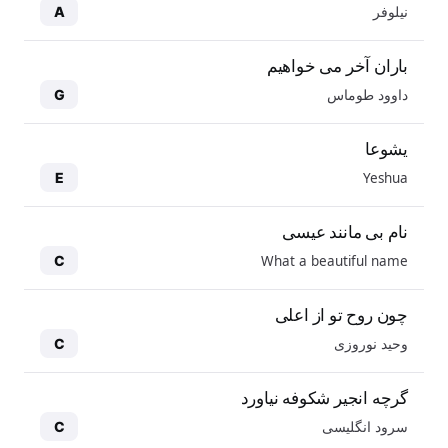
نیلوفر
A
باران آخر می خواهیم
داوود طوماس
G
یشوعا
Yeshua
E
نام بی مانند عیسی
What a beautiful name
C
چون روح تو از اعلی
وحید نوروزی
C
گرچه انجیر شکوفه نیاورد
سرود انگلیسی
C