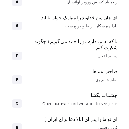
زنده یاد کشیش ورویر آوانسیان
A
ای جان من خداوند را متبارک خوان تا ابد
یلدا میرشکار - رضا وطن‌پرست
A
تا که نفس دارم تو را حمد می گویم ( چگونه
شکرت کنم )
سرود افغان
E
صاحب غم ها
سام خسروی
E
چشمانم بگشا
Open our eyes lord we want to see Jesus
D
ای تو ما را پدر ای ابا ( دعا برای ایران )
کاوه رفیعی
E