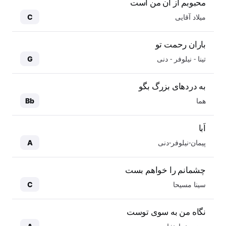
محبوبم از آن من است
میلاد آقایی
C
باران رحمت تو
تینا - نیلوفر - دنی
G
به دردهای بزرگ بگو
هما
Bb
اَبا
پیمان-نیلوفر-دنی
A
چشمانم را خواهم بست
سینا مسیحا
C
نگاه من به سوی توست