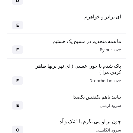
D
ای برادر و خواهرم
E
ما همه متحدیم در مسیح یک هستیم
By our love
E
پاک شدم با خون عیسی ( ای نهر پربها طاهر
کردی مرا )
Drenched in love
F
بیایید باهم یکنفس یکصدا
سرود ارمنی
E
چون بر او می نگرم با اشک و آه
سرود انگلیسی
C