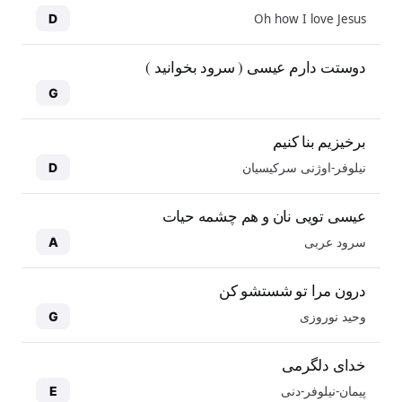
Oh how I love Jesus
D
دوستت دارم عیسی ( سرود بخوانید )
G
برخیزیم بنا کنیم
نیلوفر-اوژنی سرکیسیان
D
عیسی تویی نان و هم چشمه حیات
سرود عربی
A
درون مرا تو شستشو کن
وحید نوروزی
G
خدای دلگرمی
پیمان-نیلوفر-دنی
E