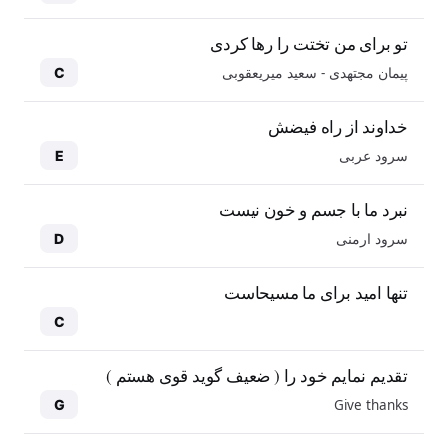
تو برای من تختت را رها کردی
پیمان مجتهدی - سعید میریعقوبی
C
خداوند از راه فیضش
سرود عربی
E
نبرد ما با جسم و خون نیست
سرود ارمنی
D
تنها امید برای ما مسیحاست
C
تقدیم نمایم خود را ( ضعیف گوید قوی هستم )
Give thanks
G