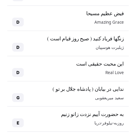
فیض عظیم مسیحا
Amazing Grace
D
زنگها فریاد کنید ( صبح روز قیام است )
ژیلبرت هوسپیان
D
این محبت حقیقی است
Real Love
D
ندایی در بیابان ( پادشاه جلال بر تو )
سعید میریعقوبی
G
به حضورت آییم نزدت زانو زنیم
روزبه-نیلوفر-دریا
E