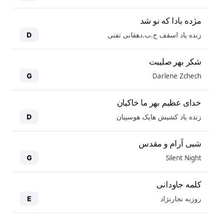
مژده بادا که نو شد
زنده یاد اسقف ح.ب.دهقانی تفتی
D
شکر بهر صلیبت
Darlene Zchech
G
خدای عظیم بهر ما خاکیان
زنده یاد کشیش هایک هوسپیان
D
شبی آرام و مقدس
Silent Night
G
کلمه جاودانی
روزبه نجارنژاد
E