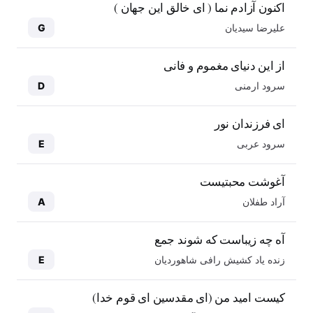
اکنون آزادم نما ( ای خالق این جهان )
علیرضا سیدیان
G
از این دنیای مغموم و فانی
سرود ارمنی
D
ای فرزندان نور
سرود عربی
E
آغوشت محبتیست
آراد طفلان
A
آه چه زیباست که شوند جمع
زنده یاد کشیش رافی شاهوردیان
E
کیست امید من (ای مقدسین ای قوم خدا)