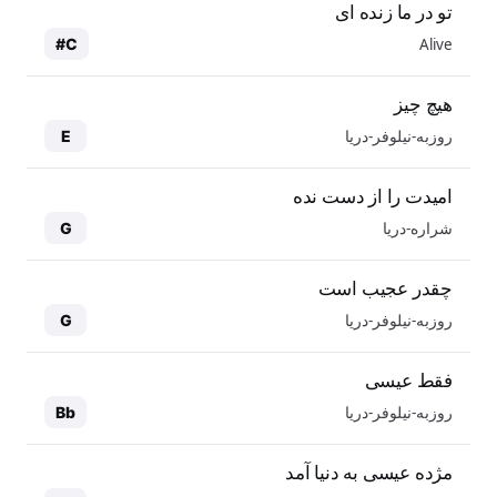
تو در ما زنده ای
Alive
C#
هیچ چیز
روزبه-نیلوفر-دریا
E
امیدت را از دست نده
شراره-دریا
G
چقدر عجیب است
روزبه-نیلوفر-دریا
G
فقط عیسی
روزبه-نیلوفر-دریا
Bb
مژده عیسی به دنیا آمد