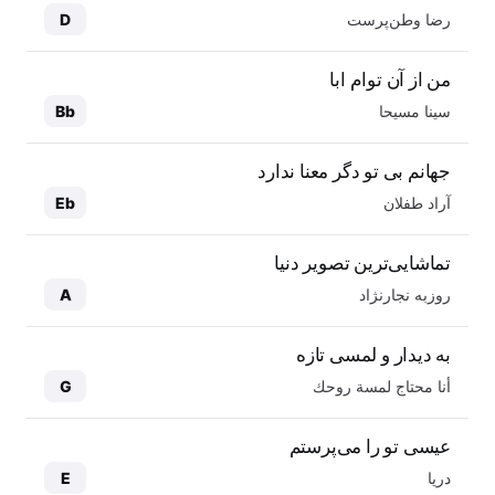
رضا وطن‌پرست
D
من از آن توام ابا
سینا مسیحا
Bb
جهانم بی تو دگر معنا ندارد
آراد طفلان
Eb
تماشایی‌ترین تصویر دنیا
روزبه نجارنژاد
A
به دیدار و لمسی تازه
أنا محتاج لمسة روحك
G
عیسی تو را می‌پرستم
دریا
E