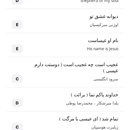
Shepherd of my soul
D
دیوانه عشق تو
اوژنی سرکیسیان
E
نام او عیساست
His name is Jesus
E
عجیب است چه عجیب است ( دوستت دارم
عیسی )
سرود انگلیسی
C
خداوند پاکم نما ( برائت )
یلدا میرشکار ، محمدرضا پوطی
D
تمام شد ( ای عیسی با مرگت )
ژیلبرت هوسپیان
C