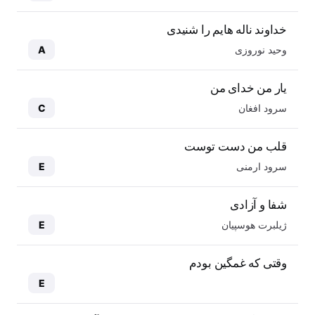
خداوند ناله هایم را شنیدی
وحید نوروزی
A
یار من خدای من
سرود افغان
C
قلب من دست توست
سرود ارمنی
E
شفا و آزادی
ژیلبرت هوسپیان
E
وقتی که غمگین بودم
E