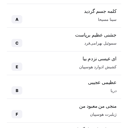
کلمه جسم گردید
سینا مسیحا
A
جشنی عظیم برپاست
سموئیل بهرامی‌فرد
C
ای عیسی نزدم بیا
کشیش ادوارد هوسپیان
E
عظیمی عجیبی
دریا
B
منجی من معبود من
ژیلبرت هوسپیان
F