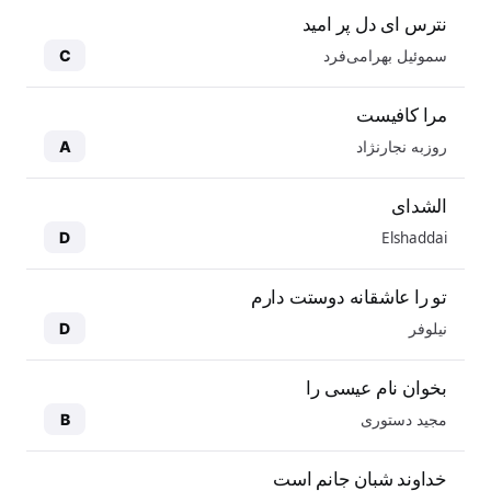
نترس ای دل پر امید
سموئیل بهرامی‌فرد
C
مرا کافیست
روزبه نجارنژاد
A
الشدای
Elshaddai
D
تو را عاشقانه دوستت دارم
نیلوفر
D
بخوان نام عیسی را
مجید دستوری
B
خداوند شبان جانم است