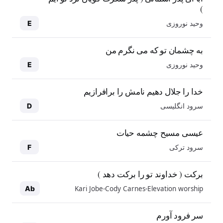
)
وحید نوروزی
E
به چشمان تو که می نگرم من
وحید نوروزی
E
خدا را جلال دهیم نامش را برافرازیم
سرود انگلیسی
D
عیسی مسیح چشمه حیات
سرود ترکی
F
برکت ( خداوند تو را برکت دهد )
Kari Jobe-Cody Carnes-Elevation worship
Ab
سر فرود آورم