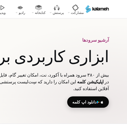
رفتن
به
مشارکت
پرستش
کتابخانه
رادیو
ویدیو
محتوای
اصلی
آرشیو سرودها
ابزاری کاربردی ب
بیش از ۳۸۰ سرود همراه با آکورد، نت، امکان تغییر گام، فایل‌های صوتی، ویدیویی و پاورپوینت
در
اپلیکیشن کلمه
این امکان را دارید که سِت‌لیست پرستشی خ
آفلاین استفاده کنید.
دانلود اپ کلمه