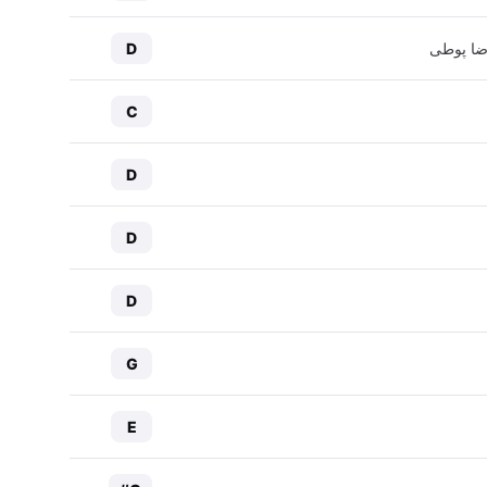
ضا پوطی
D
C
D
D
D
G
E