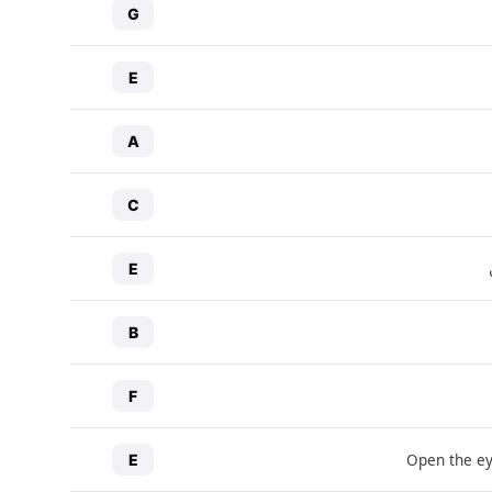
G
E
A
C
E
B
F
Open the ey
E