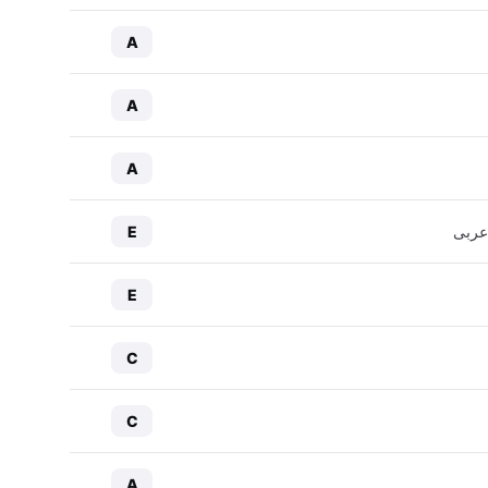
A
A
A
عربی
E
E
C
C
A