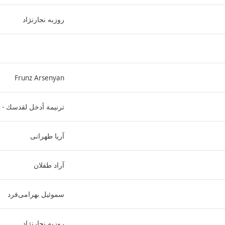
روزبه نجارنژاد
Frunz Arsenyan
ترنيمة أدخل لقدسك - 
آریا طهرانی
آراد طفلان
سموئیل بهرامی‌فرد
روزبه نجارنژاد