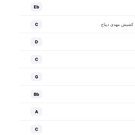
Eb
یاد کشیش مهدی دیباج
C
D
C
G
Bb
A
C