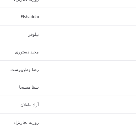
Elshaddai
نیلوفر
مجید دستوری
رضا وطن‌پرست
سینا مسیحا
آراد طفلان
روزبه نجارنژاد