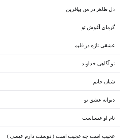
دل طاهر در من بیافرین
گرمای آغوش تو
عشقی تازه در قلبم
تو آگاهی خداوند
شبان جانم
دیوانه عشق تو
نام او عیساست
عجیب است چه عجیب است ( دوستت دارم عیسی )