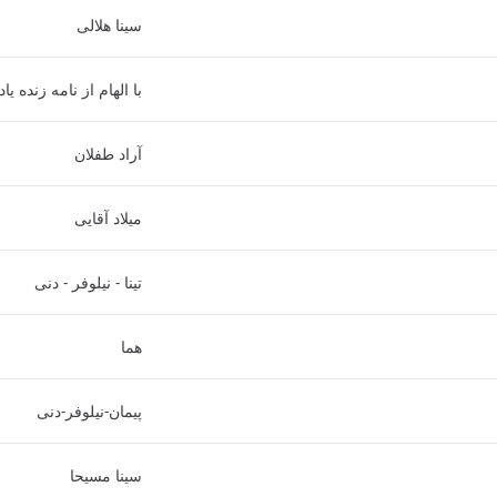
سینا هلالی
با الهام از نامه زنده 
آراد طفلان
میلاد آقایی
تینا - نیلوفر - دنی
هما
پیمان-نیلوفر-دنی
سینا مسیحا