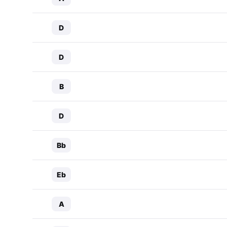
D
D
B
D
Bb
Eb
A