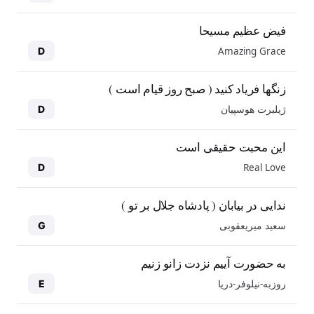
فیض عظیم مسیحا
Amazing Grace
D
زنگها فریاد کنید ( صبح روز قیام است )
ژیلبرت هوسپیان
D
این محبت حقیقی است
Real Love
D
ندایی در بیابان ( پادشاه جلال بر تو )
سعید میریعقوبی
G
به حضورت آییم نزدت زانو زنیم
روزبه-نیلوفر-دریا
E