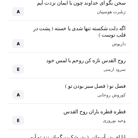
سخن بگو ای خداوند چون با ایمان نزدت آیم
ژیلبرت هوسپیان
A
اگه دلت شکسته تنها شدی یا خسته ( پشت در
قلب توست )
داریوش
A
روح القدس تازه کن روحم با لمس خود
سرود ارمنی
E
فصل نو ( فصل سبز بودن تو )
کوروش روحانی
A
قطره قطره باران روح القدس
وحید نوروزی
E
ابا ای پدر آسمانی ( پدر شکرت گویان نزد تو آیم