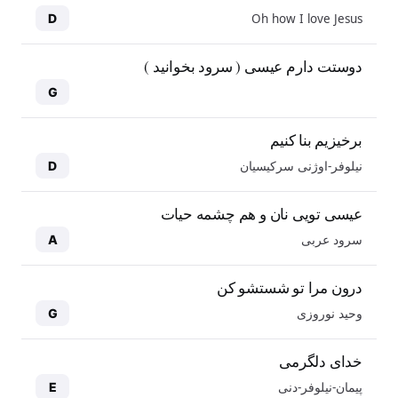
Oh how I love Jesus
D
دوستت دارم عیسی ( سرود بخوانید )
G
برخیزیم بنا کنیم
نیلوفر-اوژنی سرکیسیان
D
عیسی تویی نان و هم چشمه حیات
سرود عربی
A
درون مرا تو شستشو کن
وحید نوروزی
G
خدای دلگرمی
پیمان-نیلوفر-دنی
E