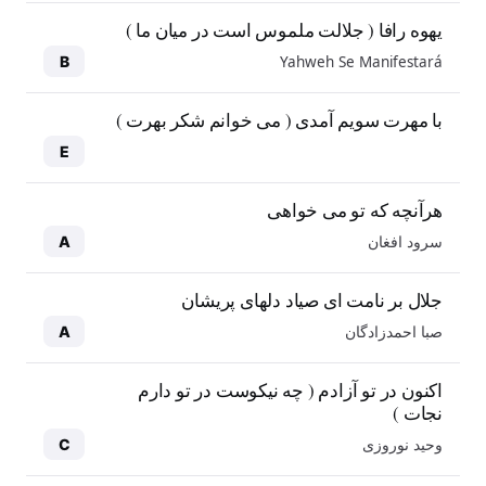
یهوه رافا ( جلالت ملموس است در میان ما )
Yahweh Se Manifestará
B
با مهرت سویم آمدی ( می خوانم شکر بهرت )
E
هرآنچه که تو می خواهی
سرود افغان
A
جلال بر نامت ای صیاد دلهای پریشان
صبا احمدزادگان
A
اکنون در تو آزادم ( چه نیکوست در تو دارم
نجات )
وحید نوروزی
C