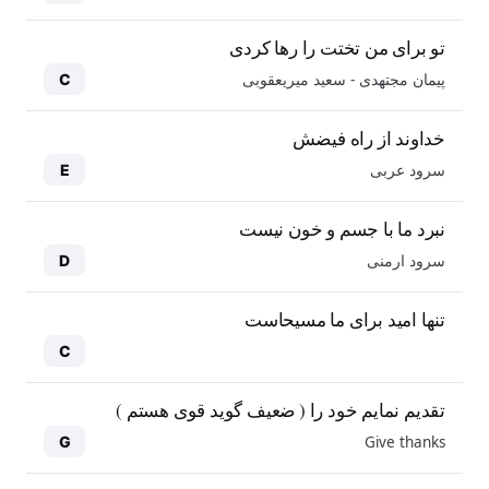
تو برای من تختت را رها کردی
پیمان مجتهدی - سعید میریعقوبی
C
خداوند از راه فیضش
سرود عربی
E
نبرد ما با جسم و خون نیست
سرود ارمنی
D
تنها امید برای ما مسیحاست
C
تقدیم نمایم خود را ( ضعیف گوید قوی هستم )
Give thanks
G