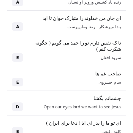
زنده یاد کشیش ورویر آوانسیان
A
ای جان من خداوند را متبارک خوان تا ابد
یلدا میرشکار - رضا وطن‌پرست
A
تا که نفس دارم تو را حمد می گویم ( چگونه
شکرت کنم )
سرود افغان
E
صاحب غم ها
سام خسروی
E
چشمانم بگشا
Open our eyes lord we want to see Jesus
D
ای تو ما را پدر ای ابا ( دعا برای ایران )
کاوه رفیعی
E