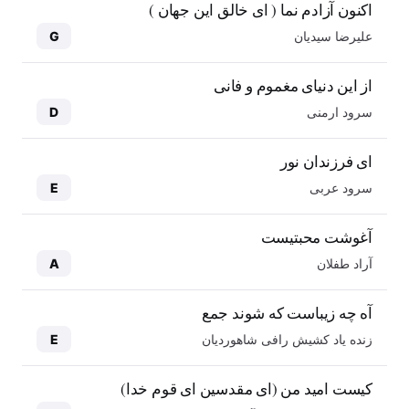
اکنون آزادم نما ( ای خالق این جهان )
علیرضا سیدیان
G
از این دنیای مغموم و فانی
سرود ارمنی
D
ای فرزندان نور
سرود عربی
E
آغوشت محبتیست
آراد طفلان
A
آه چه زیباست که شوند جمع
زنده یاد کشیش رافی شاهوردیان
E
کیست امید من (ای مقدسین ای قوم خدا)