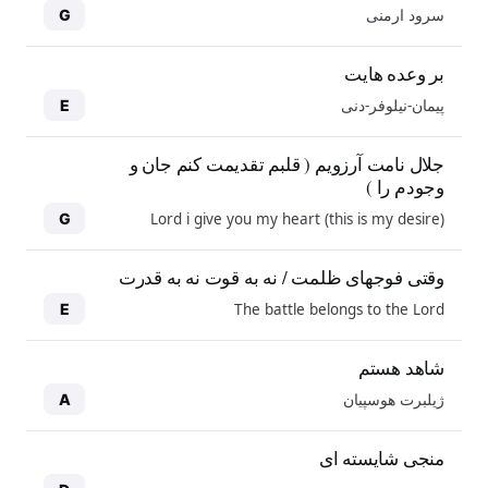
سرود ارمنی
G
بر وعده هایت
پیمان-نیلوفر-دنی
E
جلال نامت آرزویم ( قلبم تقدیمت کنم جان و
وجودم را )
Lord i give you my heart (this is my desire)
G
وقتی فوجهای ظلمت / نه به قوت نه به قدرت
The battle belongs to the Lord
E
شاهد هستم
ژیلبرت هوسپیان
A
منجی شایسته ای