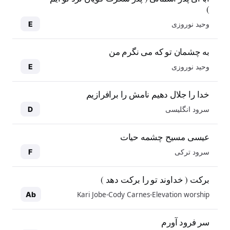
)
وحید نوروزی
E
به چشمان تو که می نگرم من
وحید نوروزی
E
خدا را جلال دهیم نامش را برافرازیم
سرود انگلیسی
D
عیسی مسیح چشمه حیات
سرود ترکی
F
برکت ( خداوند تو را برکت دهد )
Kari Jobe-Cody Carnes-Elevation worship
Ab
سر فرود آورم