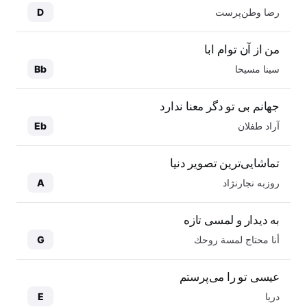
رضا وطن‌پرست
D
من از آن توام ابا
سینا مسیحا
Bb
جهانم بی تو دگر معنا ندارد
آراد طفلان
Eb
تماشایی‌ترین تصویر دنیا
روزبه نجارنژاد
A
به دیدار و لمسی تازه
أنا محتاج لمسة روحك
G
عیسی تو را می‌پرستم
دریا
E