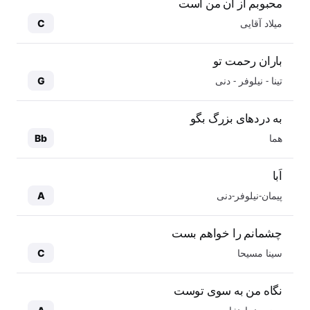
محبوبم از آن من است
میلاد آقایی
C
باران رحمت تو
تینا - نیلوفر - دنی
G
به دردهای بزرگ بگو
هما
Bb
اَبا
پیمان-نیلوفر-دنی
A
چشمانم را خواهم بست
سینا مسیحا
C
نگاه من به سوی توست