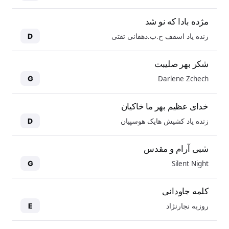
مژده بادا که نو شد
زنده یاد اسقف ح.ب.دهقانی تفتی
D
شکر بهر صلیبت
Darlene Zchech
G
خدای عظیم بهر ما خاکیان
زنده یاد کشیش هایک هوسپیان
D
شبی آرام و مقدس
Silent Night
G
کلمه جاودانی
روزبه نجارنژاد
E