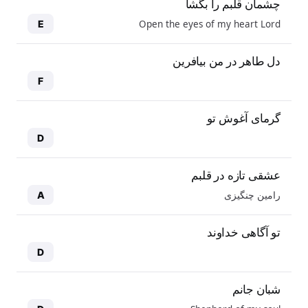
چشمان قلبم را بگشا
Open the eyes of my heart Lord
E
دل طاهر در من بیافرین
F
گرمای آغوش تو
D
عشقی تازه در قلبم
رامین چنگیزی
A
تو آگاهی خداوند
D
شبان جانم