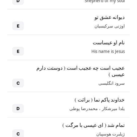
Shepherd of my soul
D
دیوانه عشق تو
اوژنی سرکیسیان
E
نام او عیساست
His name is Jesus
E
عجیب است چه عجیب است ( دوستت دارم
عیسی )
سرود انگلیسی
C
خداوند پاکم نما ( برائت )
یلدا میرشکار ، محمدرضا پوطی
D
تمام شد ( ای عیسی با مرگت )
ژیلبرت هوسپیان
C