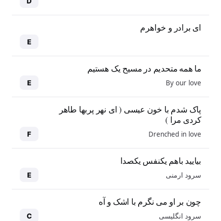
D
ای برادر و خواهرم
E
ما همه متحدیم در مسیح یک هستیم
By our love
E
پاک شدم با خون عیسی ( ای نهر پربها طاهر
کردی مرا )
Drenched in love
F
بیایید باهم یکنفس یکصدا
سرود ارمنی
E
چون بر او می نگرم با اشک و آه
سرود انگلیسی
C