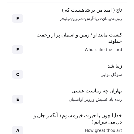
تاج ( امید من بر شاهیست که )
روزبه-پیمان-دریا-آرش-شروین-نیلوفر
F
کیست مانند او / زمین و آسمان پر از رحمت
خداوند
Who is like the Lord
F
زیبا شد
سوگل نوایی
C
بهاران چه زیباست عیسی
زنده یاد کشیش ورویر آوانسیان
E
خدایا چون با حیرت خیره شوم ( آنگه ز جان و
دل می سرایم )
How great thou art
A