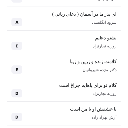
ای پدر ما در آسمان ( دعای ربانی )
سرود انگلیسی
A
بشنو دعایم
روزبه نجارنژاد
E
کلامت زنده و زرین و زیبا
دکتر مژده شیروانیان
E
کلام تو برای پاهایم چراغ است
روزبه نجارنژاد
D
با عشقش او با من است
آرش بهزاد زاده
D