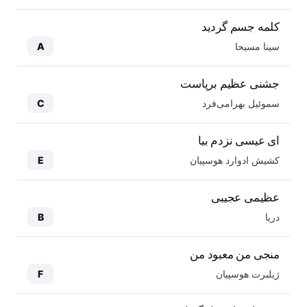
کلمه جسم گردید
سینا مسیحا
A
جشنی عظیم برپاست
سموئیل بهرامی‌فرد
C
ای عیسی نزدم بیا
کشیش ادوارد هوسپیان
E
عظیمی عجیبی
دریا
B
منجی من معبود من
ژیلبرت هوسپیان
F