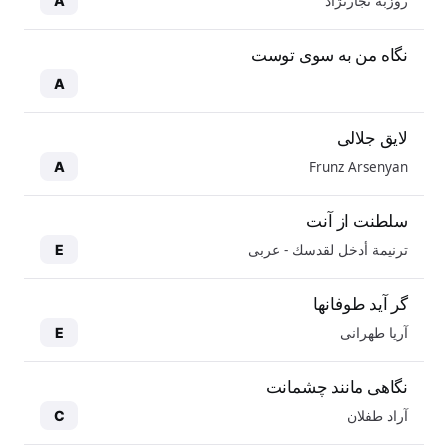
روزبه نجارنژاد
A
نگاه من به سوی توست
A
لایق جلالی
Frunz Arsenyan
A
سلطنت از آنت
ترنيمة أدخل لقدسك - عربی
E
گر آید طوفانها
آریا طهرانی
E
نگاهی مانند چشمانت
آراد طفلان
C