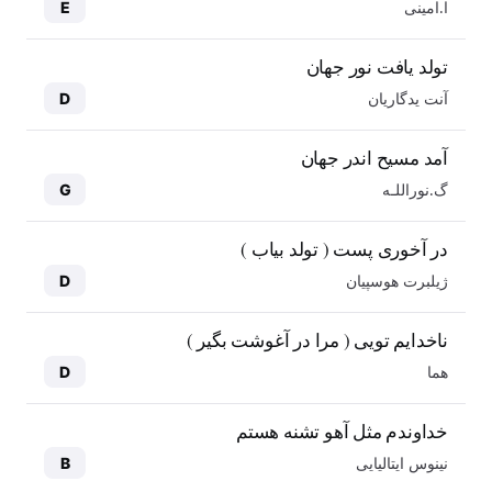
ا.امینی
E
تولد یافت نور جهان
آنت یدگاریان
D
آمد مسیح اندر جهان
گ.نوراللـه
G
در آخوری پست ( تولد بیاب )
ژیلبرت هوسپیان
D
ناخدایم تویی ( مرا در آغوشت بگیر )
هما
D
خداوندم مثل آهو تشنه هستم
نینوس ایتالیایی
B