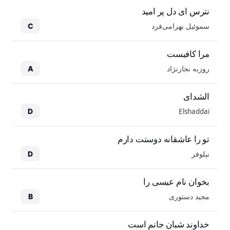
نترس ای دل پر امید
سموئیل بهرامی‌فرد
C
مرا کافیست
روزبه نجارنژاد
A
الشدای
Elshaddai
D
تو را عاشقانه دوستت دارم
نیلوفر
D
بخوان نام عیسی را
مجید دستوری
B
خداوند شبان جانم است