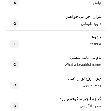
نیلوفر
A
باران آخر می خواهیم
داوود طوماس
G
یشوعا
Yeshua
E
نام بی مانند عیسی
What a beautiful name
C
چون روح تو از اعلی
وحید نوروزی
C
گرچه انجیر شکوفه نیاورد
سرود انگلیسی
C