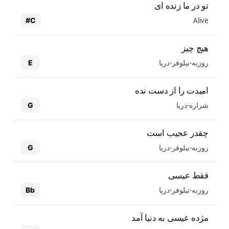
تو در ما زنده ای
Alive
C#
هیچ چیز
روزبه-نیلوفر-دریا
E
امیدت را از دست نده
شراره-دریا
G
چقدر عجیب است
روزبه-نیلوفر-دریا
G
فقط عیسی
روزبه-نیلوفر-دریا
Bb
مژده عیسی به دنیا آمد