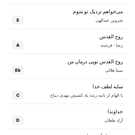
می‌خواهم نزدیک تو شوم
شروین عبدالهی
E
روح القدس
رضا - فرشته
A
روح القدس تویی درمان من
سینا هلالی
Eb
سایه لطف خدا
با الهام از نامه زنده یاد کشیش مهدی دیباج
C
خداوندا
آراد طفلان
D