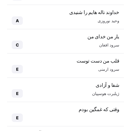
خداوند ناله هایم را شنیدی
وحید نوروزی
A
یار من خدای من
سرود افغان
C
قلب من دست توست
سرود ارمنی
E
شفا و آزادی
ژیلبرت هوسپیان
E
وقتی که غمگین بودم
E