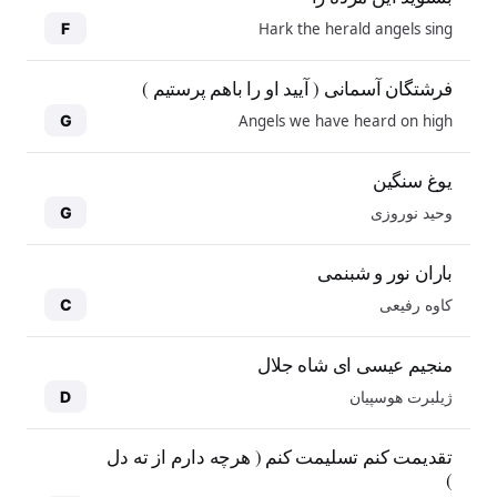
Hark the herald angels sing
F
فرشتگان آسمانی ( آیید او را باهم پرستیم )
Angels we have heard on high
G
یوغ سنگین
وحید نوروزی
G
باران نور و شبنمی
کاوه رفیعی
C
منجیم عیسی ای شاه جلال
ژیلبرت هوسپیان
D
10
10
تقدیمت کنم تسلیمت کنم ( هرچه دارم از ته دل
)