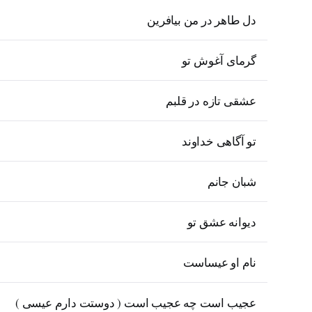
دل طاهر در من بیافرین
گرمای آغوش تو
عشقی تازه در قلبم
تو آگاهی خداوند
شبان جانم
دیوانه عشق تو
نام او عیساست
عجیب است چه عجیب است ( دوستت دارم عیسی )