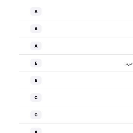
A
A
A
عربی
E
E
C
C
A