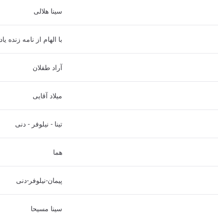
سینا هلالی
با الهام از نامه زنده 
آراد طفلان
میلاد آقایی
تینا - نیلوفر - دنی
هما
پیمان-نیلوفر-دنی
سینا مسیحا