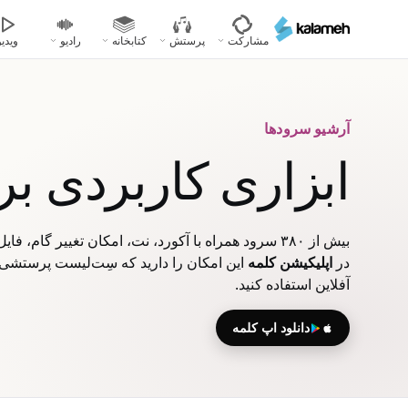
رفتن
به
مشارکت
پرستش
کتابخانه
رادیو
ویدیو
محتوای
اصلی
آرشیو سرودها
ابزاری کاربردی ب
بیش از ۳۸۰ سرود همراه با آکورد، نت، امکان تغییر گام، فایل‌های صوتی، ویدیویی و پاورپوینت
در
اپلیکیشن کلمه
این امکان را دارید که سِت‌لیست پرستشی خ
آفلاین استفاده کنید.
دانلود اپ کلمه