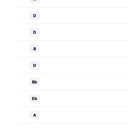
D
D
B
D
Bb
Eb
A