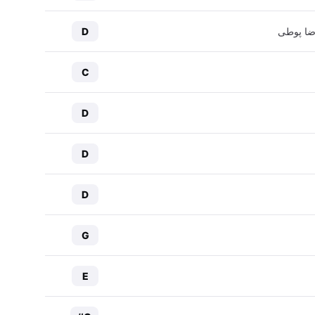
ضا پوطی
D
C
D
D
D
G
E