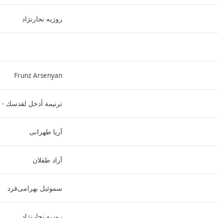
روزبه نجارنژاد
Frunz Arsenyan
ترنيمة أدخل لقدسك - 
آریا طهرانی
آراد طفلان
سموئیل بهرامی‌فرد
روزبه نجارنژاد