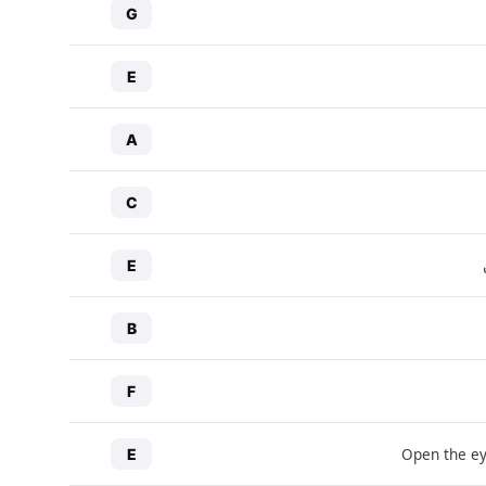
G
E
A
C
E
B
F
Open the ey
E