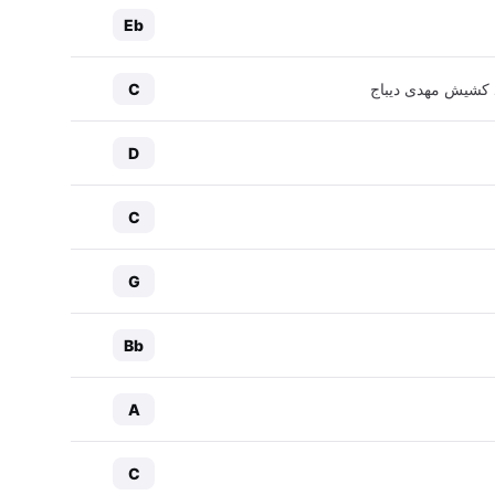
Eb
یاد کشیش مهدی دیباج
C
D
C
G
Bb
A
C