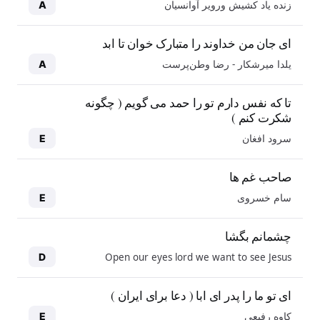
زنده یاد کشیش ورویر آوانسیان
A
ای جان من خداوند را متبارک خوان تا ابد
یلدا میرشکار - رضا وطن‌پرست
A
تا که نفس دارم تو را حمد می گویم ( چگونه
شکرت کنم )
سرود افغان
E
صاحب غم ها
سام خسروی
E
چشمانم بگشا
Open our eyes lord we want to see Jesus
D
ای تو ما را پدر ای ابا ( دعا برای ایران )
کاوه رفیعی
E