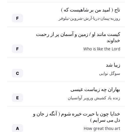
تاج ( امید من بر شاهیست که )
روزبه-پیمان-دریا-آرش-شروین-نیلوفر
F
کیست مانند او / زمین و آسمان پر از رحمت
خداوند
Who is like the Lord
F
زیبا شد
سوگل نوایی
C
بهاران چه زیباست عیسی
زنده یاد کشیش ورویر آوانسیان
E
خدایا چون با حیرت خیره شوم ( آنگه ز جان و
دل می سرایم )
How great thou art
A