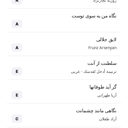
روزبه نجارنژاد
A
نگاه من به سوی توست
A
لایق جلالی
Frunz Arsenyan
A
سلطنت از آنت
ترنيمة أدخل لقدسك - عربی
E
گر آید طوفانها
آریا طهرانی
E
نگاهی مانند چشمانت
آراد طفلان
C