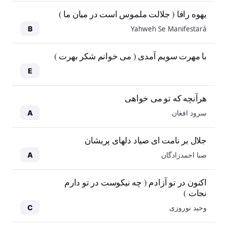
یهوه رافا ( جلالت ملموس است در میان ما )
Yahweh Se Manifestará
B
با مهرت سویم آمدی ( می خوانم شکر بهرت )
E
هرآنچه که تو می خواهی
سرود افغان
A
جلال بر نامت ای صیاد دلهای پریشان
صبا احمدزادگان
A
اکنون در تو آزادم ( چه نیکوست در تو دارم
نجات )
وحید نوروزی
C