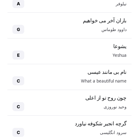
نیلوفر
A
باران آخر می خواهیم
داوود طوماس
G
یشوعا
Yeshua
E
نام بی مانند عیسی
What a beautiful name
C
چون روح تو از اعلی
وحید نوروزی
C
گرچه انجیر شکوفه نیاورد
سرود انگلیسی
C