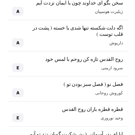
سخن بگو ای خداوند چون با ایمان نزدت آیم
ژیلبرت هوسپیان
A
اگه دلت شکسته تنها شدی یا خسته ( پشت در
قلب توست )
داریوش
A
روح القدس تازه کن روحم با لمس خود
سرود ارمنی
E
فصل نو ( فصل سبز بودن تو )
کوروش روحانی
A
قطره قطره باران روح القدس
وحید نوروزی
E
ابا ای پدر آسمانی ( پدر شکرت گویان نزد تو آیم