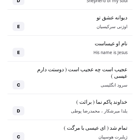
Shepherd of my soul
D
دیوانه عشق تو
اوژنی سرکیسیان
E
نام او عیساست
His name is Jesus
E
عجیب است چه عجیب است ( دوستت دارم
عیسی )
سرود انگلیسی
C
خداوند پاکم نما ( برائت )
یلدا میرشکار ، محمدرضا پوطی
D
تمام شد ( ای عیسی با مرگت )
ژیلبرت هوسپیان
C