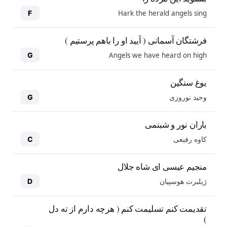
Hark the herald angels sing
F
فرشتگان آسمانی ( آیید او را باهم پرستیم )
Angels we have heard on high
G
یوغ سنگین
وحید نوروزی
G
باران نور و شبنمی
کاوه رفیعی
C
منجیم عیسی ای شاه جلال
ژیلبرت هوسپیان
D
10
10
تقدیمت کنم تسلیمت کنم ( هرچه دارم از ته دل
)