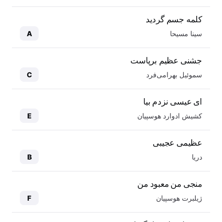
کلمه جسم گردید
سینا مسیحا
A
جشنی عظیم برپاست
سموئیل بهرامی‌فرد
C
ای عیسی نزدم بیا
کشیش ادوارد هوسپیان
E
عظیمی عجیبی
دریا
B
منجی من معبود من
ژیلبرت هوسپیان
F