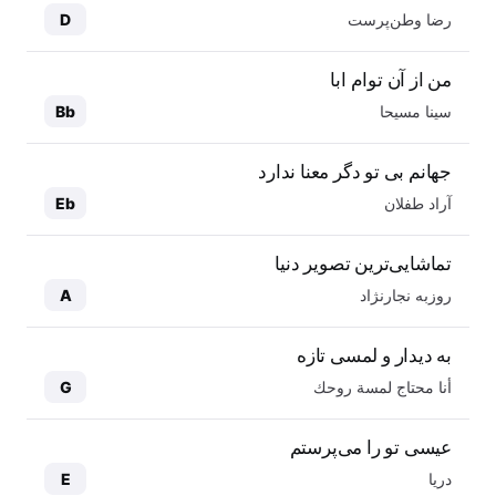
رضا وطن‌پرست
D
من از آن توام ابا
سینا مسیحا
Bb
جهانم بی تو دگر معنا ندارد
آراد طفلان
Eb
تماشایی‌ترین تصویر دنیا
روزبه نجارنژاد
A
به دیدار و لمسی تازه
أنا محتاج لمسة روحك
G
عیسی تو را می‌پرستم
دریا
E