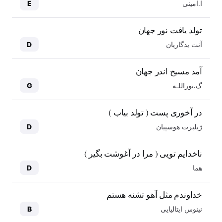
ا.امینی
E
تولد یافت نور جهان
آنت یدگاریان
D
آمد مسیح اندر جهان
گ.نوراللـه
G
در آخوری پست ( تولد بیاب )
ژیلبرت هوسپیان
D
ناخدایم تویی ( مرا در آغوشت بگیر )
هما
D
خداوندم مثل آهو تشنه هستم
نینوس ایتالیایی
B