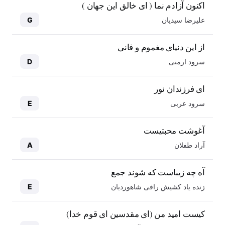
اکنون آزادم نما ( ای خالق این جهان )
علیرضا سیدیان
G
از این دنیای مغموم و فانی
سرود ارمنی
D
ای فرزندان نور
سرود عربی
E
آغوشت محبتیست
آراد طفلان
A
آه چه زیباست که شوند جمع
زنده یاد کشیش رافی شاهوردیان
E
کیست امید من (ای مقدسین ای قوم خدا)