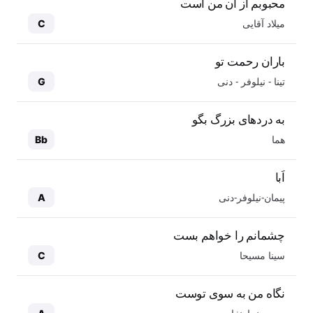
محبوبم از آن من است
میلاد آقایی
C
باران رحمت تو
تینا - نیلوفر - دنی
G
به دردهای بزرگ بگو
هما
Bb
اَبا
پیمان-نیلوفر-دنی
A
چشمانم را خواهم بست
سینا مسیحا
C
نگاه من به سوی توست