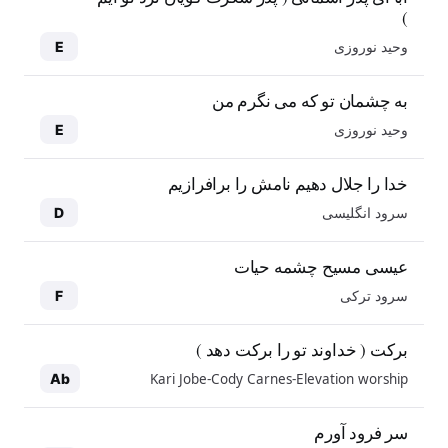
)
وحید نوروزی
E
به چشمان تو که می نگرم من
وحید نوروزی
E
خدا را جلال دهیم نامش را برافرازیم
سرود انگلیسی
D
عیسی مسیح چشمه حیات
سرود ترکی
F
برکت ( خداوند تو را برکت دهد )
Kari Jobe-Cody Carnes-Elevation worship
Ab
سر فرود آورم