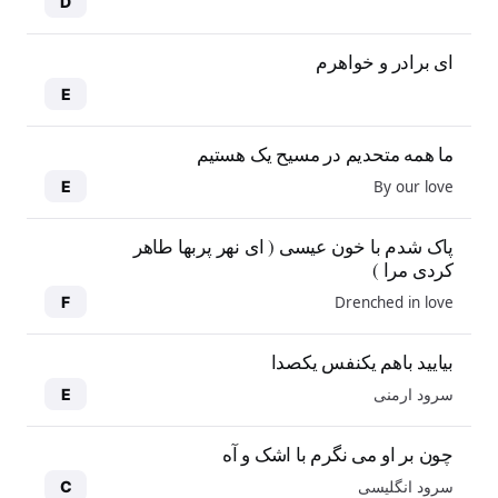
D
ای برادر و خواهرم
E
ما همه متحدیم در مسیح یک هستیم
By our love
E
پاک شدم با خون عیسی ( ای نهر پربها طاهر
کردی مرا )
Drenched in love
F
بیایید باهم یکنفس یکصدا
سرود ارمنی
E
چون بر او می نگرم با اشک و آه
سرود انگلیسی
C