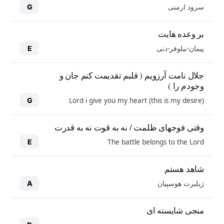
سرود ارمنی
G
بر وعده هایت
پیمان-نیلوفر-دنی
E
جلال نامت آرزویم ( قلبم تقدیمت کنم جان و
وجودم را )
Lord i give you my heart (this is my desire)
G
وقتی فوجهای ظلمت / نه به قوت نه به قدرت
The battle belongs to the Lord
E
شاهد هستم
ژیلبرت هوسپیان
A
منجی شایسته ای