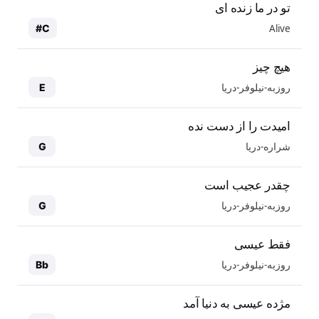
تو در ما زنده ای
Alive
C#
هیچ چیز
روزبه-نیلوفر-دریا
E
امیدت را از دست نده
شراره-دریا
G
چقدر عجیب است
روزبه-نیلوفر-دریا
G
فقط عیسی
روزبه-نیلوفر-دریا
Bb
مژده عیسی به دنیا آمد