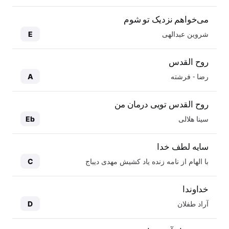
می‌خواهم نزدیک تو شوم
شروین عبدالهی
E
روح القدس
رضا - فرشته
A
روح القدس تویی درمان من
سینا هلالی
Eb
سایه لطف خدا
با الهام از نامه زنده یاد کشیش مهدی دیباج
C
خداوندا
آراد طفلان
D