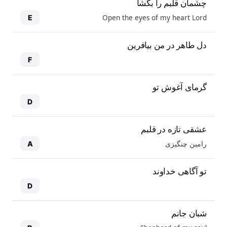
چشمان قلبم را بگشا
Open the eyes of my heart Lord
E
دل طاهر در من بیافرین
F
گرمای آغوش تو
D
عشقی تازه در قلبم
رامین چنگیزی
A
تو آگاهی خداوند
D
شبان جانم