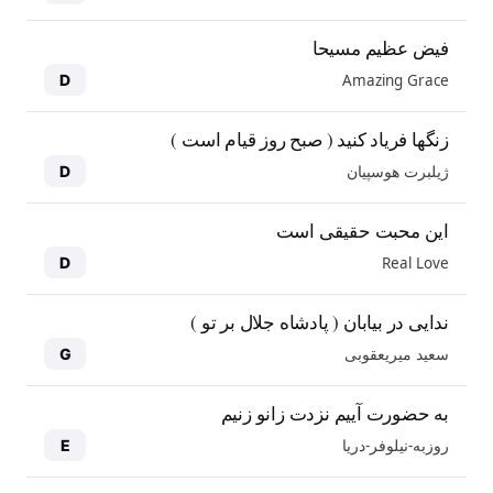
فیض عظیم مسیحا
Amazing Grace
D
زنگها فریاد کنید ( صبح روز قیام است )
ژیلبرت هوسپیان
D
این محبت حقیقی است
Real Love
D
ندایی در بیابان ( پادشاه جلال بر تو )
سعید میریعقوبی
G
به حضورت آییم نزدت زانو زنیم
روزبه-نیلوفر-دریا
E