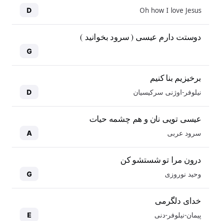
Oh how I love Jesus
D
دوستت دارم عیسی ( سرود بخوانید )
G
برخیزیم بنا کنیم
نیلوفر-اوژنی سرکیسیان
D
عیسی تویی نان و هم چشمه حیات
سرود عربی
A
درون مرا تو شستشو کن
وحید نوروزی
G
خدای دلگرمی
پیمان-نیلوفر-دنی
E