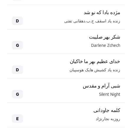
مژده بادا که نو شد
زنده یاد اسقف ح.ب.دهقانی تفتی
D
شکر بهر صلیبت
Darlene Zchech
G
خدای عظیم بهر ما خاکیان
زنده یاد کشیش هایک هوسپیان
D
شبی آرام و مقدس
Silent Night
G
کلمه جاودانی
روزبه نجارنژاد
E