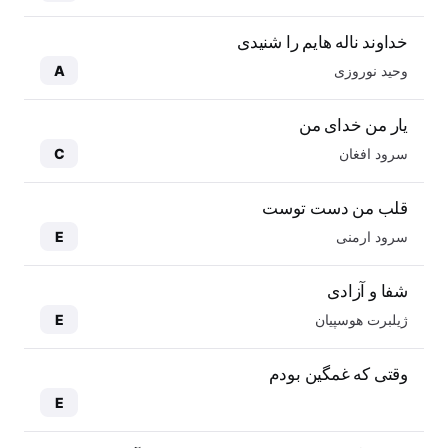
خداوند ناله هایم را شنیدی
وحید نوروزی
A
یار من خدای من
سرود افغان
C
قلب من دست توست
سرود ارمنی
E
شفا و آزادی
ژیلبرت هوسپیان
E
وقتی که غمگین بودم
E