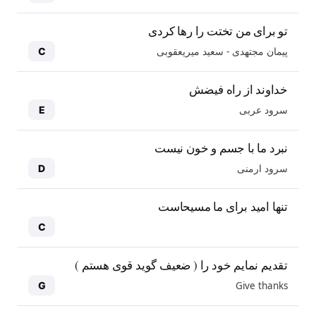
تو برای من تختت را رها کردی
پیمان مجتهدی - سعید میریعقوبی
C
خداوند از راه فیضش
سرود عربی
E
نبرد ما با جسم و خون نیست
سرود ارمنی
D
تنها امید برای ما مسیحاست
C
تقدیم نمایم خود را ( ضعیف گوید قوی هستم )
Give thanks
G