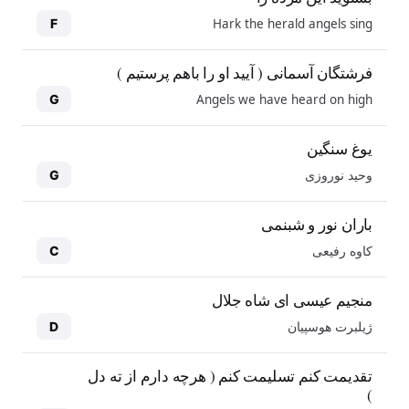
Hark the herald angels sing
F
فرشتگان آسمانی ( آیید او را باهم پرستیم )
Angels we have heard on high
G
یوغ سنگین
وحید نوروزی
G
باران نور و شبنمی
کاوه رفیعی
C
منجیم عیسی ای شاه جلال
ژیلبرت هوسپیان
D
10
10
تقدیمت کنم تسلیمت کنم ( هرچه دارم از ته دل
)