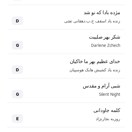
مژده بادا که نو شد
زنده یاد اسقف ح.ب.دهقانی تفتی
D
شکر بهر صلیبت
Darlene Zchech
G
خدای عظیم بهر ما خاکیان
زنده یاد کشیش هایک هوسپیان
D
شبی آرام و مقدس
Silent Night
G
کلمه جاودانی
روزبه نجارنژاد
E