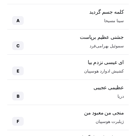
کلمه جسم گردید
سینا مسیحا
A
جشنی عظیم برپاست
سموئیل بهرامی‌فرد
C
ای عیسی نزدم بیا
کشیش ادوارد هوسپیان
E
عظیمی عجیبی
دریا
B
منجی من معبود من
ژیلبرت هوسپیان
F