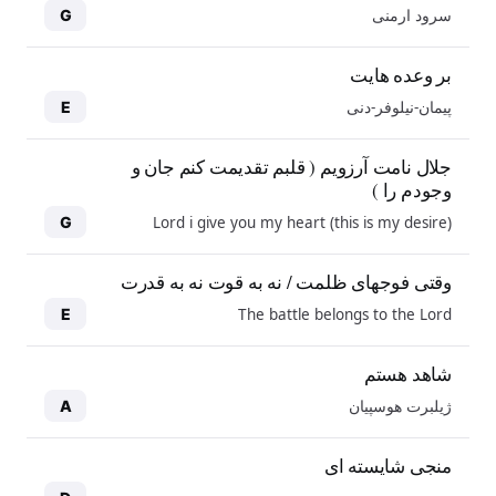
سرود ارمنی
G
بر وعده هایت
پیمان-نیلوفر-دنی
E
جلال نامت آرزویم ( قلبم تقدیمت کنم جان و
وجودم را )
Lord i give you my heart (this is my desire)
G
وقتی فوجهای ظلمت / نه به قوت نه به قدرت
The battle belongs to the Lord
E
شاهد هستم
ژیلبرت هوسپیان
A
منجی شایسته ای