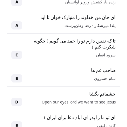
زنده یاد کشیش ورویر آوانسیان
A
ای جان من خداوند را متبارک خوان تا ابد
یلدا میرشکار - رضا وطن‌پرست
A
تا که نفس دارم تو را حمد می گویم ( چگونه
شکرت کنم )
سرود افغان
E
صاحب غم ها
سام خسروی
E
چشمانم بگشا
Open our eyes lord we want to see Jesus
D
ای تو ما را پدر ای ابا ( دعا برای ایران )
کاوه رفیعی
E