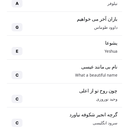
نیلوفر
A
باران آخر می خواهیم
داوود طوماس
G
یشوعا
Yeshua
E
نام بی مانند عیسی
What a beautiful name
C
چون روح تو از اعلی
وحید نوروزی
C
گرچه انجیر شکوفه نیاورد
سرود انگلیسی
C