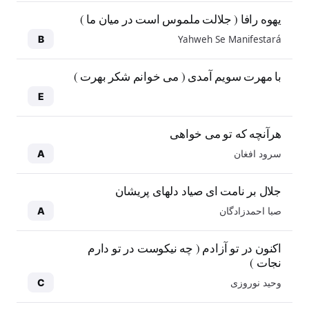
یهوه رافا ( جلالت ملموس است در میان ما )
Yahweh Se Manifestará
B
با مهرت سویم آمدی ( می خوانم شکر بهرت )
E
هرآنچه که تو می خواهی
سرود افغان
A
جلال بر نامت ای صیاد دلهای پریشان
صبا احمدزادگان
A
اکنون در تو آزادم ( چه نیکوست در تو دارم
نجات )
وحید نوروزی
C