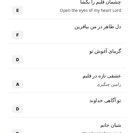
چشمان قلبم را بگشا
Open the eyes of my heart Lord
E
دل طاهر در من بیافرین
F
گرمای آغوش تو
D
عشقی تازه در قلبم
رامین چنگیزی
A
تو آگاهی خداوند
D
شبان جانم