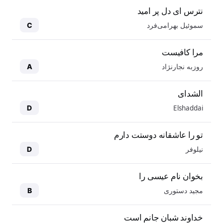
نترس ای دل پر امید
سموئیل بهرامی‌فرد
C
مرا کافیست
روزبه نجارنژاد
A
الشدای
Elshaddai
D
تو را عاشقانه دوستت دارم
نیلوفر
D
بخوان نام عیسی را
مجید دستوری
B
خداوند شبان جانم است