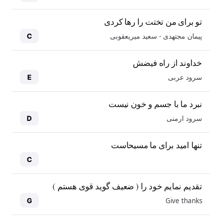
تو برای من تختت را رها کردی
پیمان مجتهدی - سعید میریعقوبی
C
خداوند از راه فیضش
سرود عربی
E
نبرد ما با جسم و خون نیست
سرود ارمنی
D
تنها امید برای ما مسیحاست
C
تقدیم نمایم خود را ( ضعیف گوید قوی هستم )
Give thanks
G