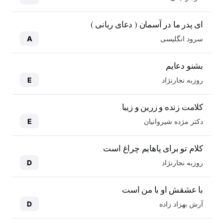
ای پدر ما در آسمان ( دعای ربانی )
سرود انگلیسی
A
بشنو دعایم
روزبه نجارنژاد
E
کلامت زنده و زرین و زیبا
دکتر مژده شیروانیان
E
کلام تو برای پاهایم چراغ است
روزبه نجارنژاد
D
با عشقش او با من است
آرش بهزاد زاده
D