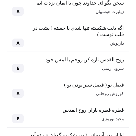
سخن بگو ای خداوند چون با ایمان نزدت آیم
ژیلبرت هوسپیان
A
اگه دلت شکسته تنها شدی یا خسته ( پشت در
قلب توست )
داریوش
A
روح القدس تازه کن روحم با لمس خود
سرود ارمنی
E
فصل نو ( فصل سبز بودن تو )
کوروش روحانی
A
قطره قطره باران روح القدس
وحید نوروزی
E
ابا ای پدر آسمانی ( پدر شکرت گویان نزد تو آیم