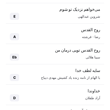
می‌خواهم نزدیک تو شوم
شروین عبدالهی
E
روح القدس
رضا - فرشته
A
روح القدس تویی درمان من
سینا هلالی
Eb
سایه لطف خدا
با الهام از نامه زنده یاد کشیش مهدی دیباج
C
خداوندا
آراد طفلان
D