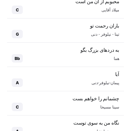
محبوبم از آن من است
میلاد آقایی
C
باران رحمت تو
تینا - نیلوفر - دنی
G
به دردهای بزرگ بگو
هما
Bb
اَبا
پیمان-نیلوفر-دنی
A
چشمانم را خواهم بست
سینا مسیحا
C
نگاه من به سوی توست