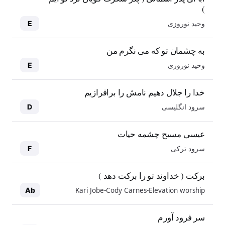
)
وحید نوروزی
E
به چشمان تو که می نگرم من
وحید نوروزی
E
خدا را جلال دهیم نامش را برافرازیم
سرود انگلیسی
D
عیسی مسیح چشمه حیات
سرود ترکی
F
برکت ( خداوند تو را برکت دهد )
Kari Jobe-Cody Carnes-Elevation worship
Ab
سر فرود آورم