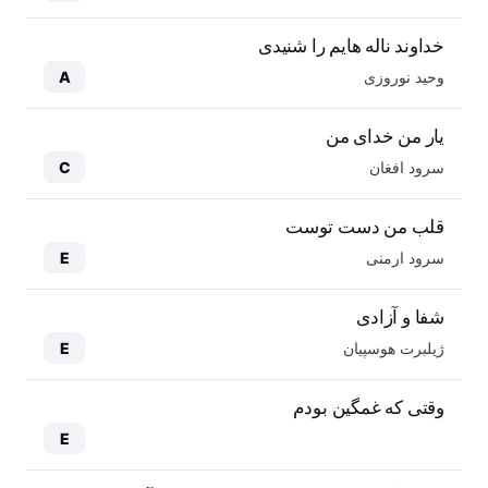
خداوند ناله هایم را شنیدی
وحید نوروزی
A
یار من خدای من
سرود افغان
C
قلب من دست توست
سرود ارمنی
E
شفا و آزادی
ژیلبرت هوسپیان
E
وقتی که غمگین بودم
E