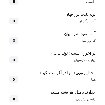
ا.امینی
E
تولد یافت نور جهان
آنت یدگاریان
D
آمد مسیح اندر جهان
گ.نوراللـه
G
در آخوری پست ( تولد بیاب )
ژیلبرت هوسپیان
D
ناخدایم تویی ( مرا در آغوشت بگیر )
هما
D
خداوندم مثل آهو تشنه هستم
نینوس ایتالیایی
B