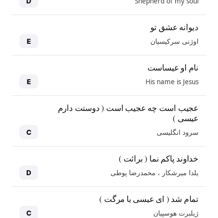
Shepherd of my soul
D
دیوانه عشق تو
اوژنی سرکیسیان
E
نام او عیساست
His name is Jesus
E
عجیب است چه عجیب است ( دوستت دارم
عیسی )
سرود انگلیسی
C
خداوند پاکم نما ( برائت )
یلدا میرشکار ، محمدرضا پوطی
D
تمام شد ( ای عیسی با مرگت )
ژیلبرت هوسپیان
C