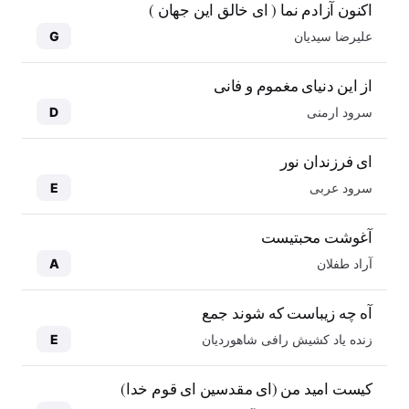
اکنون آزادم نما ( ای خالق این جهان )
علیرضا سیدیان
G
از این دنیای مغموم و فانی
سرود ارمنی
D
ای فرزندان نور
سرود عربی
E
آغوشت محبتیست
آراد طفلان
A
آه چه زیباست که شوند جمع
زنده یاد کشیش رافی شاهوردیان
E
کیست امید من (ای مقدسین ای قوم خدا)