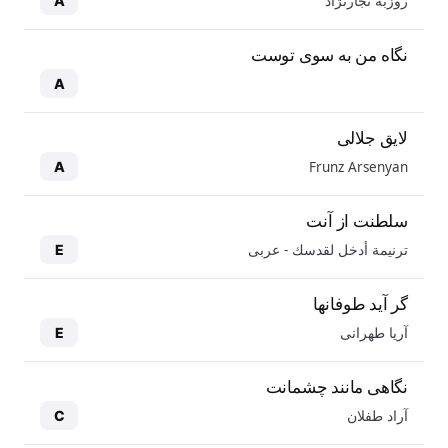
روزبه نجارنژاد
A
نگاه من به سوی توست
A
لایق جلالی
Frunz Arsenyan
A
سلطنت از آنت
ترنيمة أدخل لقدسك - عربی
E
گر آید طوفانها
آریا طهرانی
E
نگاهی مانند چشمانت
آراد طفلان
C