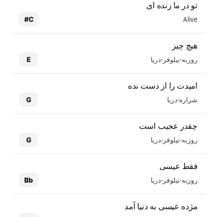
تو در ما زنده ای
Alive
C#
هیچ چیز
روزبه-نیلوفر-دریا
E
امیدت را از دست نده
شراره-دریا
G
چقدر عجیب است
روزبه-نیلوفر-دریا
G
فقط عیسی
روزبه-نیلوفر-دریا
Bb
مژده عیسی به دنیا آمد