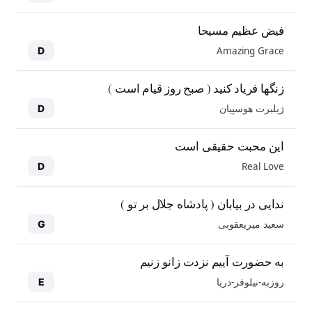
فیض عظیم مسیحا
Amazing Grace
D
زنگها فریاد کنید ( صبح روز قیام است )
ژیلبرت هوسپیان
D
این محبت حقیقی است
Real Love
D
ندایی در بیابان ( پادشاه جلال بر تو )
سعید میریعقوبی
G
به حضورت آییم نزدت زانو زنیم
روزبه-نیلوفر-دریا
E