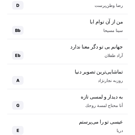
رضا وطن‌پرست
D
من از آن توام ابا
سینا مسیحا
Bb
جهانم بی تو دگر معنا ندارد
آراد طفلان
Eb
تماشایی‌ترین تصویر دنیا
روزبه نجارنژاد
A
به دیدار و لمسی تازه
أنا محتاج لمسة روحك
G
عیسی تو را می‌پرستم
دریا
E