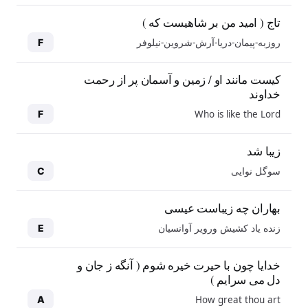
تاج ( امید من بر شاهیست که )
روزبه-پیمان-دریا-آرش-شروین-نیلوفر
F
کیست مانند او / زمین و آسمان پر از رحمت
خداوند
Who is like the Lord
F
زیبا شد
سوگل نوایی
C
بهاران چه زیباست عیسی
زنده یاد کشیش ورویر آوانسیان
E
خدایا چون با حیرت خیره شوم ( آنگه ز جان و
دل می سرایم )
How great thou art
A