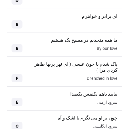
D
ای برادر و خواهرم
E
ما همه متحدیم در مسیح یک هستیم
By our love
E
پاک شدم با خون عیسی ( ای نهر پربها طاهر
کردی مرا )
Drenched in love
F
بیایید باهم یکنفس یکصدا
سرود ارمنی
E
چون بر او می نگرم با اشک و آه
سرود انگلیسی
C