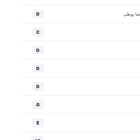
ضا پوطی
D
C
D
D
D
G
E