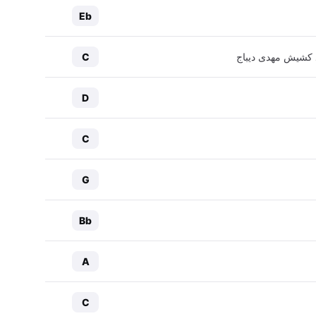
Eb
یاد کشیش مهدی دیباج
C
D
C
G
Bb
A
C