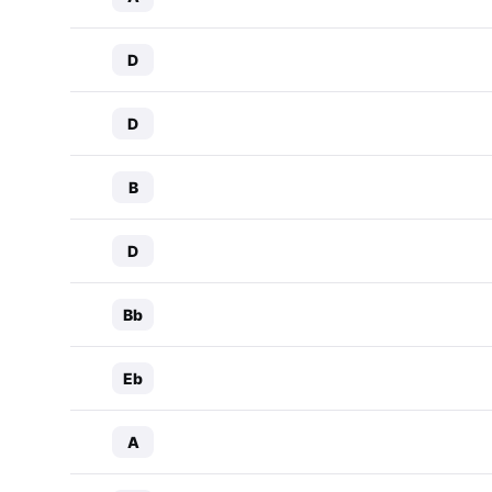
D
D
B
D
Bb
Eb
A