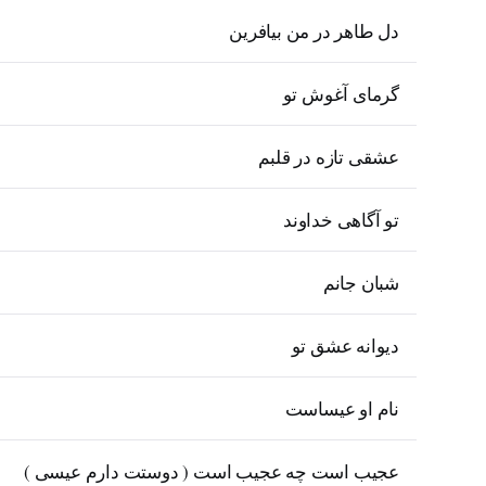
دل طاهر در من بیافرین
گرمای آغوش تو
عشقی تازه در قلبم
تو آگاهی خداوند
شبان جانم
دیوانه عشق تو
نام او عیساست
عجیب است چه عجیب است ( دوستت دارم عیسی )