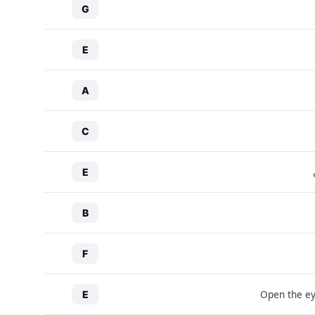
G
E
A
C
E
B
F
Open the ey
E