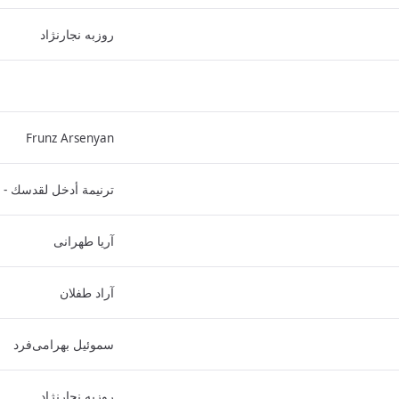
روزبه نجارنژاد
Frunz Arsenyan
ترنيمة أدخل لقدسك - 
آریا طهرانی
آراد طفلان
سموئیل بهرامی‌فرد
روزبه نجارنژاد