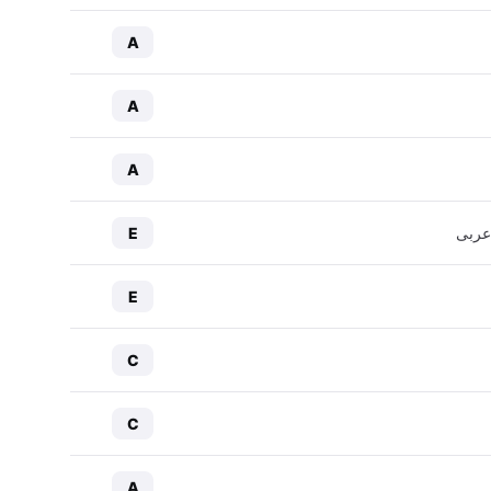
A
A
A
عربی
E
E
C
C
A