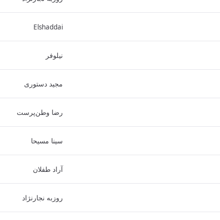
Elshaddai
نیلوفر
مجید دستوری
رضا وطن‌پرست
سینا مسیحا
آراد طفلان
روزبه نجارنژاد