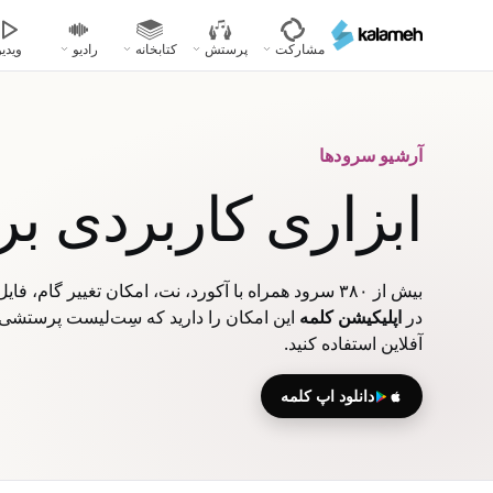
رفتن
به
مشارکت
پرستش
کتابخانه
رادیو
ویدیو
محتوای
اصلی
آرشیو سرودها
ابزاری کاربردی ب
بیش از ۳۸۰ سرود همراه با آکورد، نت، امکان تغییر گام، فایل‌های صوتی، ویدیویی و پاورپوینت
در
اپلیکیشن کلمه
این امکان را دارید که سِت‌لیست پرستشی خ
آفلاین استفاده کنید.
دانلود اپ کلمه