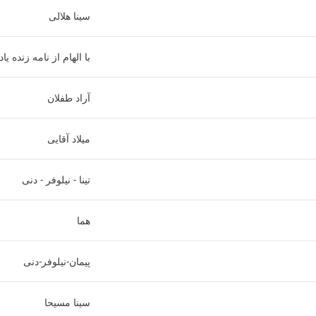
سینا هلالی
با الهام از نامه زنده 
آراد طفلان
میلاد آقایی
تینا - نیلوفر - دنی
هما
پیمان-نیلوفر-دنی
سینا مسیحا