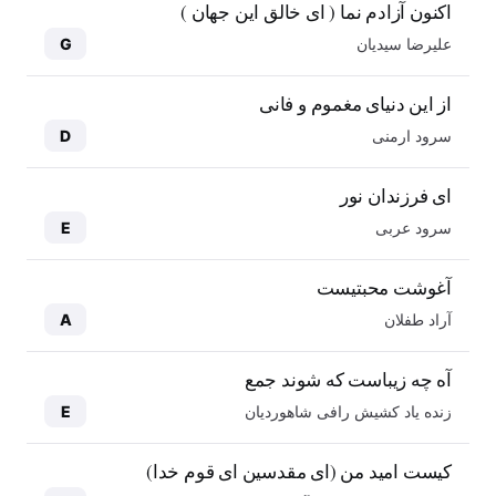
اکنون آزادم نما ( ای خالق این جهان )
علیرضا سیدیان
G
از این دنیای مغموم و فانی
سرود ارمنی
D
ای فرزندان نور
سرود عربی
E
آغوشت محبتیست
آراد طفلان
A
آه چه زیباست که شوند جمع
زنده یاد کشیش رافی شاهوردیان
E
کیست امید من (ای مقدسین ای قوم خدا)