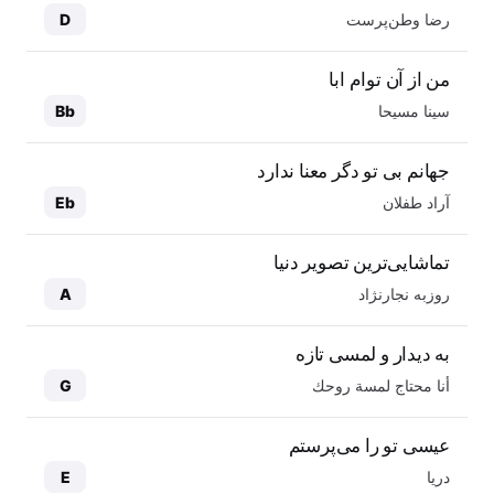
رضا وطن‌پرست
D
من از آن توام ابا
سینا مسیحا
Bb
جهانم بی تو دگر معنا ندارد
آراد طفلان
Eb
تماشایی‌ترین تصویر دنیا
روزبه نجارنژاد
A
به دیدار و لمسی تازه
أنا محتاج لمسة روحك
G
عیسی تو را می‌پرستم
دریا
E