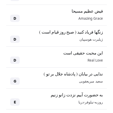
فیض عظیم مسیحا
Amazing Grace
D
زنگها فریاد کنید ( صبح روز قیام است )
ژیلبرت هوسپیان
D
این محبت حقیقی است
Real Love
D
ندایی در بیابان ( پادشاه جلال بر تو )
سعید میریعقوبی
G
به حضورت آییم نزدت زانو زنیم
روزبه-نیلوفر-دریا
E