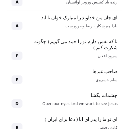
زنده یاد کشیش ورویر آوانسیان
A
ای جان من خداوند را متبارک خوان تا ابد
یلدا میرشکار - رضا وطن‌پرست
A
تا که نفس دارم تو را حمد می گویم ( چگونه
شکرت کنم )
سرود افغان
E
صاحب غم ها
سام خسروی
E
چشمانم بگشا
Open our eyes lord we want to see Jesus
D
ای تو ما را پدر ای ابا ( دعا برای ایران )
کاوه رفیعی
E