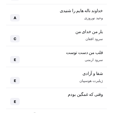
خداوند ناله هایم را شنیدی
وحید نوروزی
A
یار من خدای من
سرود افغان
C
قلب من دست توست
سرود ارمنی
E
شفا و آزادی
ژیلبرت هوسپیان
E
وقتی که غمگین بودم
E