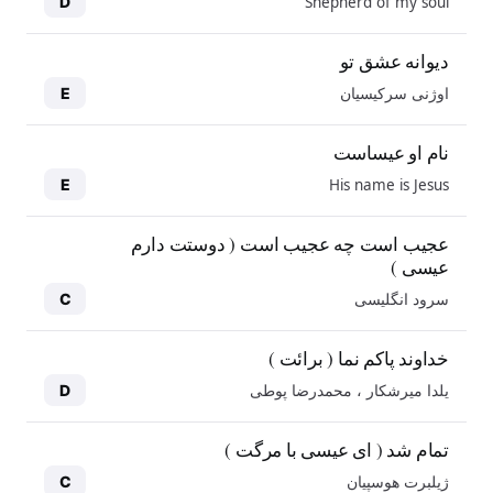
Shepherd of my soul
D
دیوانه عشق تو
اوژنی سرکیسیان
E
نام او عیساست
His name is Jesus
E
عجیب است چه عجیب است ( دوستت دارم
عیسی )
سرود انگلیسی
C
خداوند پاکم نما ( برائت )
یلدا میرشکار ، محمدرضا پوطی
D
تمام شد ( ای عیسی با مرگت )
ژیلبرت هوسپیان
C