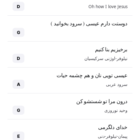
Oh how I love Jesus
D
دوستت دارم عیسی ( سرود بخوانید )
G
برخیزیم بنا کنیم
نیلوفر-اوژنی سرکیسیان
D
عیسی تویی نان و هم چشمه حیات
سرود عربی
A
درون مرا تو شستشو کن
وحید نوروزی
G
خدای دلگرمی
پیمان-نیلوفر-دنی
E