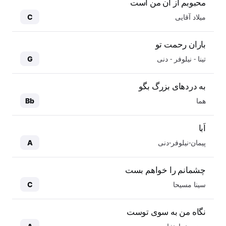
محبوبم از آن من است
میلاد آقایی
C
باران رحمت تو
تینا - نیلوفر - دنی
G
به دردهای بزرگ بگو
هما
Bb
اَبا
پیمان-نیلوفر-دنی
A
چشمانم را خواهم بست
سینا مسیحا
C
نگاه من به سوی توست