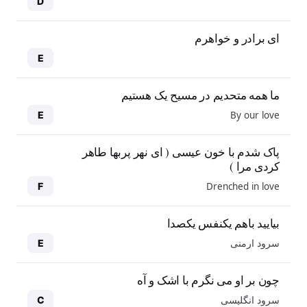
D
ای برادر و خواهرم
E
ما همه متحدیم در مسیح یک هستیم
By our love
E
پاک شدم با خون عیسی ( ای نهر پربها طاهر
کردی مرا )
Drenched in love
F
بیایید باهم یکنفس یکصدا
سرود ارمنی
E
چون بر او می نگرم با اشک و آه
سرود انگلیسی
C