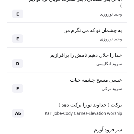
)
وحید نوروزی
E
به چشمان تو که می نگرم من
وحید نوروزی
E
خدا را جلال دهیم نامش را برافرازیم
سرود انگلیسی
D
عیسی مسیح چشمه حیات
سرود ترکی
F
برکت ( خداوند تو را برکت دهد )
Kari Jobe-Cody Carnes-Elevation worship
Ab
سر فرود آورم