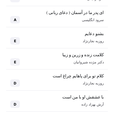
ای پدر ما در آسمان ( دعای ربانی )
سرود انگلیسی
A
بشنو دعایم
روزبه نجارنژاد
E
کلامت زنده و زرین و زیبا
دکتر مژده شیروانیان
E
کلام تو برای پاهایم چراغ است
روزبه نجارنژاد
D
با عشقش او با من است
آرش بهزاد زاده
D