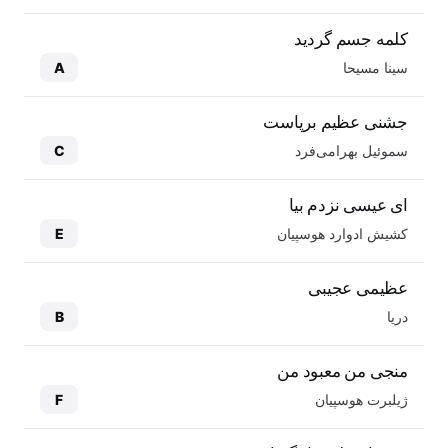
کلمه جسم گردید
سینا مسیحا
A
جشنی عظیم برپاست
سموئیل بهرامی‌فرد
C
ای عیسی نزدم بیا
کشیش ادوارد هوسپیان
E
عظیمی عجیبی
دریا
B
منجی من معبود من
ژیلبرت هوسپیان
F