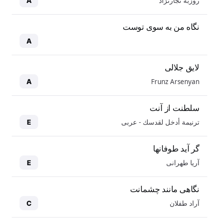
روزبه نجارنژاد
A
نگاه من به سوی توست
A
لایق جلالی
Frunz Arsenyan
A
سلطنت از آنت
ترنيمة أدخل لقدسك - عربی
E
گر آید طوفانها
آریا طهرانی
E
نگاهی مانند چشمانت
آراد طفلان
C