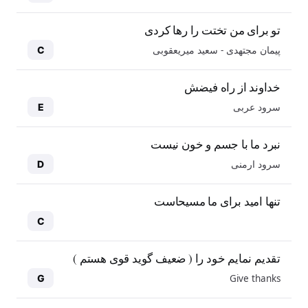
تو برای من تختت را رها کردی
پیمان مجتهدی - سعید میریعقوبی
C
خداوند از راه فیضش
سرود عربی
E
نبرد ما با جسم و خون نیست
سرود ارمنی
D
تنها امید برای ما مسیحاست
C
تقدیم نمایم خود را ( ضعیف گوید قوی هستم )
Give thanks
G