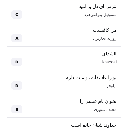
نترس ای دل پر امید
سموئیل بهرامی‌فرد
C
مرا کافیست
روزبه نجارنژاد
A
الشدای
Elshaddai
D
تو را عاشقانه دوستت دارم
نیلوفر
D
بخوان نام عیسی را
مجید دستوری
B
خداوند شبان جانم است