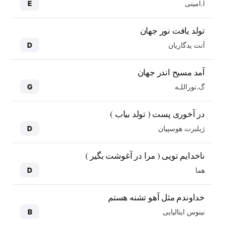
ا.امینی
E
تولد یافت نور جهان
آنت یدگاریان
D
آمد مسیح اندر جهان
گ.نوراللـه
G
در آخوری پست ( تولد بیاب )
ژیلبرت هوسپیان
D
ناخدایم تویی ( مرا در آغوشت بگیر )
هما
D
خداوندم مثل آهو تشنه هستم
نینوس ایتالیایی
B