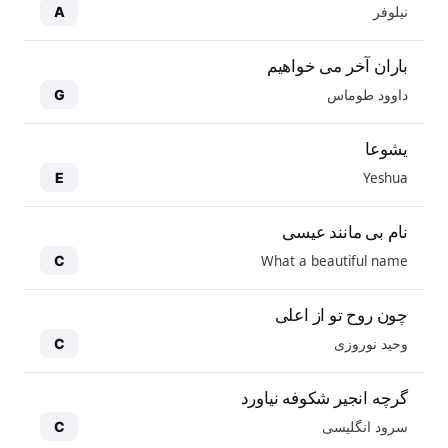
نیلوفر
A
باران آخر می خواهیم
داوود طوماس
G
یشوعا
Yeshua
E
نام بی مانند عیسی
What a beautiful name
C
چون روح تو از اعلی
وحید نوروزی
C
گرچه انجیر شکوفه نیاورد
سرود انگلیسی
C