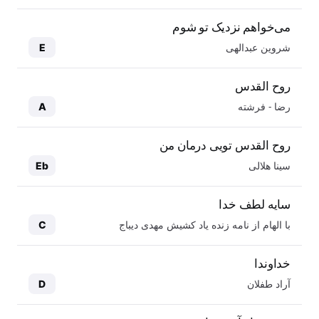
می‌خواهم نزدیک تو شوم
شروین عبدالهی
E
روح القدس
رضا - فرشته
A
روح القدس تویی درمان من
سینا هلالی
Eb
سایه لطف خدا
با الهام از نامه زنده یاد کشیش مهدی دیباج
C
خداوندا
آراد طفلان
D