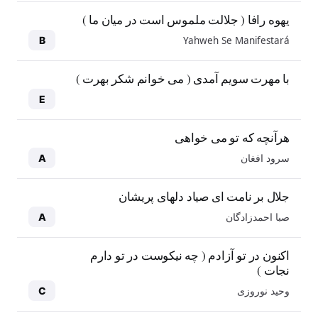
یهوه رافا ( جلالت ملموس است در میان ما )
Yahweh Se Manifestará
B
با مهرت سویم آمدی ( می خوانم شکر بهرت )
E
هرآنچه که تو می خواهی
سرود افغان
A
جلال بر نامت ای صیاد دلهای پریشان
صبا احمدزادگان
A
اکنون در تو آزادم ( چه نیکوست در تو دارم
نجات )
وحید نوروزی
C