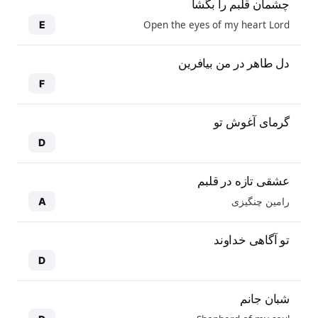
چشمان قلبم را بگشا
Open the eyes of my heart Lord
E
دل طاهر در من بیافرین
F
گرمای آغوش تو
D
عشقی تازه در قلبم
رامین چنگیزی
A
تو آگاهی خداوند
D
شبان جانم