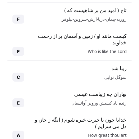
تاج ( امید من بر شاهیست که )
روزبه-پیمان-دریا-آرش-شروین-نیلوفر
F
کیست مانند او / زمین و آسمان پر از رحمت
خداوند
Who is like the Lord
F
زیبا شد
سوگل نوایی
C
بهاران چه زیباست عیسی
زنده یاد کشیش ورویر آوانسیان
E
خدایا چون با حیرت خیره شوم ( آنگه ز جان و
دل می سرایم )
How great thou art
A