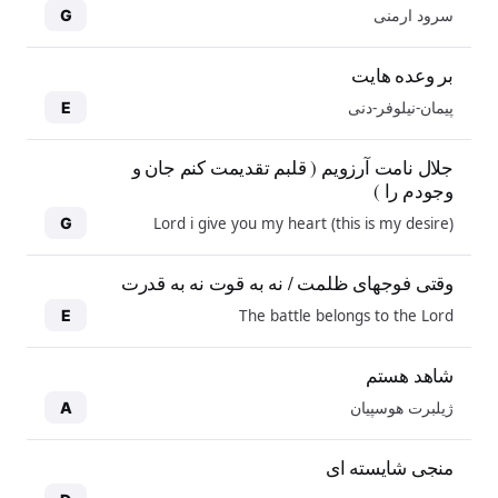
سرود ارمنی
G
بر وعده هایت
پیمان-نیلوفر-دنی
E
جلال نامت آرزویم ( قلبم تقدیمت کنم جان و
وجودم را )
Lord i give you my heart (this is my desire)
G
وقتی فوجهای ظلمت / نه به قوت نه به قدرت
The battle belongs to the Lord
E
شاهد هستم
ژیلبرت هوسپیان
A
منجی شایسته ای