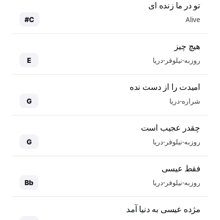
تو در ما زنده ای
Alive
C#
هیچ چیز
روزبه-نیلوفر-دریا
E
امیدت را از دست نده
شراره-دریا
G
چقدر عجیب است
روزبه-نیلوفر-دریا
G
فقط عیسی
روزبه-نیلوفر-دریا
Bb
مژده عیسی به دنیا آمد