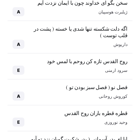
سخن بگو ای خداوند چون با ایمان نزدت آیم
ژیلبرت هوسپیان
A
اگه دلت شکسته تنها شدی یا خسته ( پشت در
قلب توست )
داریوش
A
روح القدس تازه کن روحم با لمس خود
سرود ارمنی
E
فصل نو ( فصل سبز بودن تو )
کوروش روحانی
A
قطره قطره باران روح القدس
وحید نوروزی
E
ابا ای پدر آسمانی ( پدر شکرت گویان نزد تو آیم