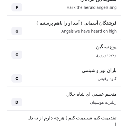
Hark the herald angels sing
F
فرشتگان آسمانی ( آیید او را باهم پرستیم )
Angels we have heard on high
G
یوغ سنگین
وحید نوروزی
G
باران نور و شبنمی
کاوه رفیعی
C
منجیم عیسی ای شاه جلال
ژیلبرت هوسپیان
D
10
10
تقدیمت کنم تسلیمت کنم ( هرچه دارم از ته دل
)