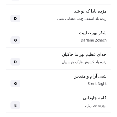
مژده بادا که نو شد
زنده یاد اسقف ح.ب.دهقانی تفتی
D
شکر بهر صلیبت
Darlene Zchech
G
خدای عظیم بهر ما خاکیان
زنده یاد کشیش هایک هوسپیان
D
شبی آرام و مقدس
Silent Night
G
کلمه جاودانی
روزبه نجارنژاد
E