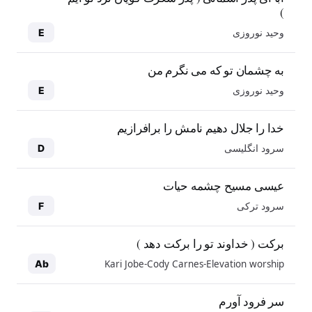
)
وحید نوروزی
E
به چشمان تو که می نگرم من
وحید نوروزی
E
خدا را جلال دهیم نامش را برافرازیم
سرود انگلیسی
D
عیسی مسیح چشمه حیات
سرود ترکی
F
برکت ( خداوند تو را برکت دهد )
Kari Jobe-Cody Carnes-Elevation worship
Ab
سر فرود آورم