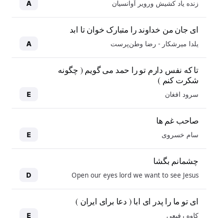
زنده یاد کشیش ورویر آوانسیان
A
ای جان من خداوند را متبارک خوان تا ابد
یلدا میرشکار - رضا وطن‌پرست
A
تا که نفس دارم تو را حمد می گویم ( چگونه
شکرت کنم )
سرود افغان
E
صاحب غم ها
سام خسروی
E
چشمانم بگشا
Open our eyes lord we want to see Jesus
D
ای تو ما را پدر ای ابا ( دعا برای ایران )
کاوه رفیعی
E