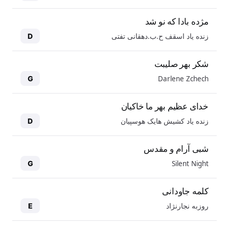
مژده بادا که نو شد
زنده یاد اسقف ح.ب.دهقانی تفتی
D
شکر بهر صلیبت
Darlene Zchech
G
خدای عظیم بهر ما خاکیان
زنده یاد کشیش هایک هوسپیان
D
شبی آرام و مقدس
Silent Night
G
کلمه جاودانی
روزبه نجارنژاد
E