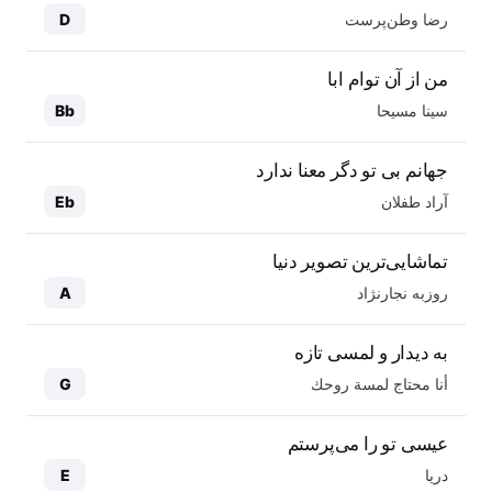
رضا وطن‌پرست
D
من از آن توام ابا
سینا مسیحا
Bb
جهانم بی تو دگر معنا ندارد
آراد طفلان
Eb
تماشایی‌ترین تصویر دنیا
روزبه نجارنژاد
A
به دیدار و لمسی تازه
أنا محتاج لمسة روحك
G
عیسی تو را می‌پرستم
دریا
E