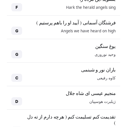
Hark the herald angels sing
F
فرشتگان آسمانی ( آیید او را باهم پرستیم )
Angels we have heard on high
G
یوغ سنگین
وحید نوروزی
G
باران نور و شبنمی
کاوه رفیعی
C
منجیم عیسی ای شاه جلال
ژیلبرت هوسپیان
D
10
10
تقدیمت کنم تسلیمت کنم ( هرچه دارم از ته دل
)