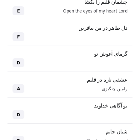
چشمان قلبم را بگشا
Open the eyes of my heart Lord
E
دل طاهر در من بیافرین
F
گرمای آغوش تو
D
عشقی تازه در قلبم
رامین چنگیزی
A
تو آگاهی خداوند
D
شبان جانم