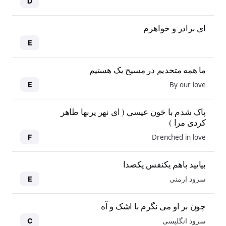
D
ای برادر و خواهرم
E
ما همه متحدیم در مسیح یک هستیم
By our love
E
پاک شدم با خون عیسی ( ای نهر پربها طاهر
کردی مرا )
Drenched in love
F
بیایید باهم یکنفس یکصدا
سرود ارمنی
E
چون بر او می نگرم با اشک و آه
سرود انگلیسی
C