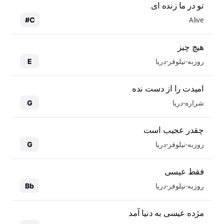
تو در ما زنده ای
Alive
C#
هیچ چیز
روزبه-نیلوفر-دریا
E
امیدت را از دست نده
شراره-دریا
G
چقدر عجیب است
روزبه-نیلوفر-دریا
G
فقط عیسی
روزبه-نیلوفر-دریا
Bb
مژده عیسی به دنیا آمد