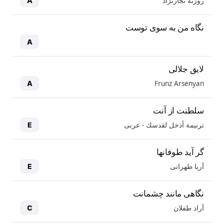
روزبه نجارنژاد
A
نگاه من به سوی توست
A
لایق جلالی
Frunz Arsenyan
A
سلطنت از آنت
ترنيمة أدخل لقدسك - عربی
E
گر آید طوفانها
آریا طهرانی
E
نگاهی مانند چشمانت
آراد طفلان
C