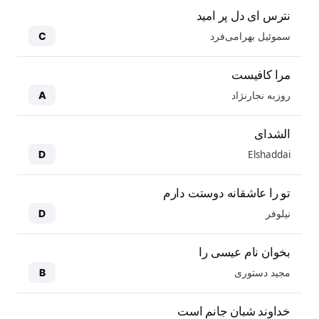
نترس ای دل پر امید
سموئیل بهرامی‌فرد
C
مرا کافیست
روزبه نجارنژاد
A
الشدای
Elshaddai
D
تو را عاشقانه دوستت دارم
نیلوفر
D
بخوان نام عیسی را
مجید دستوری
B
خداوند شبان جانم است