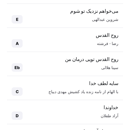
می‌خواهم نزدیک تو شوم
شروین عبدالهی
E
روح القدس
رضا - فرشته
A
روح القدس تویی درمان من
سینا هلالی
Eb
سایه لطف خدا
با الهام از نامه زنده یاد کشیش مهدی دیباج
C
خداوندا
آراد طفلان
D