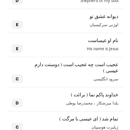
Shepherd of my soul
D
دیوانه عشق تو
اوژنی سرکیسیان
E
نام او عیساست
His name is Jesus
E
عجیب است چه عجیب است ( دوستت دارم
عیسی )
سرود انگلیسی
C
خداوند پاکم نما ( برائت )
یلدا میرشکار ، محمدرضا پوطی
D
تمام شد ( ای عیسی با مرگت )
ژیلبرت هوسپیان
C