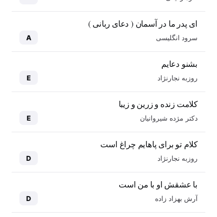
ای پدر ما در آسمان ( دعای ربانی )
سرود انگلیسی
A
بشنو دعایم
روزبه نجارنژاد
E
کلامت زنده و زرین و زیبا
دکتر مژده شیروانیان
E
کلام تو برای پاهایم چراغ است
روزبه نجارنژاد
D
با عشقش او با من است
آرش بهزاد زاده
D