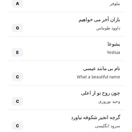
نیلوفر
A
باران آخر می خواهیم
داوود طوماس
G
یشوعا
Yeshua
E
نام بی مانند عیسی
What a beautiful name
C
چون روح تو از اعلی
وحید نوروزی
C
گرچه انجیر شکوفه نیاورد
سرود انگلیسی
C