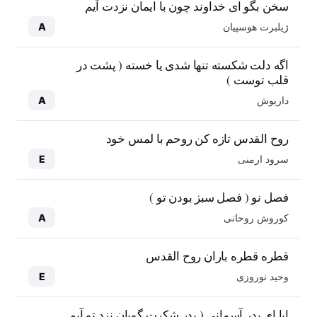
سخن بگو ای خداوند چون با ایمان نزدت آیم
ژیلبرت هوسپیان
A
اگه دلت شکسته تنها شدی یا خسته ( پشت در
قلب توست )
داریوش
A
روح القدس تازه کن روحم با لمس خود
سرود ارمنی
E
فصل نو ( فصل سبز بودن تو )
کوروش روحانی
A
قطره قطره باران روح القدس
وحید نوروزی
E
ابا ای پدر آسمانی ( پدر شکرت گویان نزد تو آیم