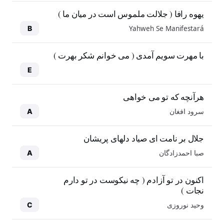
یهوه رافا ( جلالت ملموس است در میان ما )
Yahweh Se Manifestará
B
با مهرت سویم آمدی ( می خوانم شکر بهرت )
E
هرآنچه که تو می خواهی
سرود افغان
A
جلال بر نامت ای صیاد دلهای پریشان
صبا احمدزادگان
A
اکنون در تو آزادم ( چه نیکوست در تو دارم
نجات )
وحید نوروزی
C