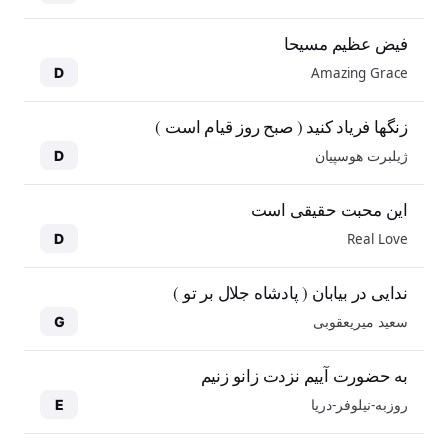
فیض عظیم مسیحا
Amazing Grace
D
زنگها فریاد کنید ( صبح روز قیام است )
ژیلبرت هوسپیان
D
این محبت حقیقی است
Real Love
D
ندایی در بیابان ( پادشاه جلال بر تو )
سعید میریعقوبی
G
به حضورت آییم نزدت زانو زنیم
روزبه-نیلوفر-دریا
E