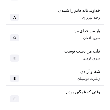
خداوند ناله هایم را شنیدی
وحید نوروزی
A
یار من خدای من
سرود افغان
C
قلب من دست توست
سرود ارمنی
E
شفا و آزادی
ژیلبرت هوسپیان
E
وقتی که غمگین بودم
E