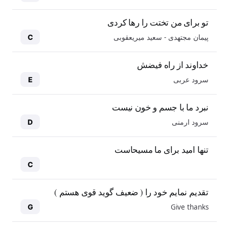
تو برای من تختت را رها کردی
پیمان مجتهدی - سعید میریعقوبی
C
خداوند از راه فیضش
سرود عربی
E
نبرد ما با جسم و خون نیست
سرود ارمنی
D
تنها امید برای ما مسیحاست
C
تقدیم نمایم خود را ( ضعیف گوید قوی هستم )
Give thanks
G