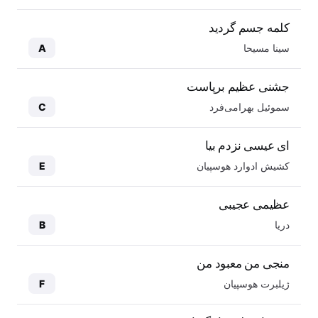
کلمه جسم گردید
سینا مسیحا
A
جشنی عظیم برپاست
سموئیل بهرامی‌فرد
C
ای عیسی نزدم بیا
کشیش ادوارد هوسپیان
E
عظیمی عجیبی
دریا
B
منجی من معبود من
ژیلبرت هوسپیان
F