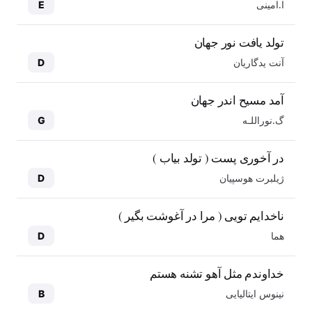
ا.امینی
E
تولد یافت نور جهان
آنت یدگاریان
D
آمد مسیح اندر جهان
گ.نوراللـه
G
در آخوری پست ( تولد بیاب )
ژیلبرت هوسپیان
D
ناخدایم تویی ( مرا در آغوشت بگیر )
هما
D
خداوندم مثل آهو تشنه هستم
نینوس ایتالیایی
B