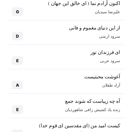
اکنون آزادم نما ( ای خالق این جهان )
علیرضا سیدیان
G
از این دنیای مغموم و فانی
سرود ارمنی
D
ای فرزندان نور
سرود عربی
E
آغوشت محبتیست
آراد طفلان
A
آه چه زیباست که شوند جمع
زنده یاد کشیش رافی شاهوردیان
E
کیست امید من (ای مقدسین ای قوم خدا)