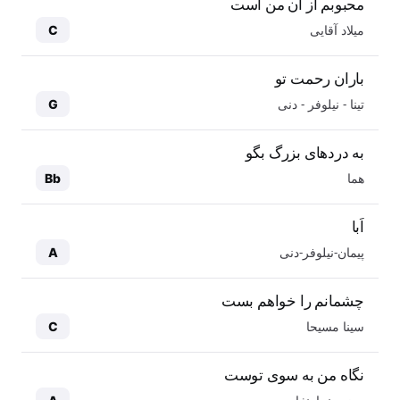
محبوبم از آن من است
میلاد آقایی
C
باران رحمت تو
تینا - نیلوفر - دنی
G
به دردهای بزرگ بگو
هما
Bb
اَبا
پیمان-نیلوفر-دنی
A
چشمانم را خواهم بست
سینا مسیحا
C
نگاه من به سوی توست