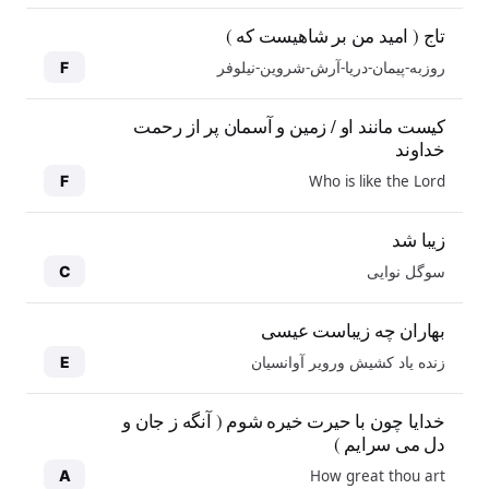
تاج ( امید من بر شاهیست که )
روزبه-پیمان-دریا-آرش-شروین-نیلوفر
F
کیست مانند او / زمین و آسمان پر از رحمت
خداوند
Who is like the Lord
F
زیبا شد
سوگل نوایی
C
بهاران چه زیباست عیسی
زنده یاد کشیش ورویر آوانسیان
E
خدایا چون با حیرت خیره شوم ( آنگه ز جان و
دل می سرایم )
How great thou art
A