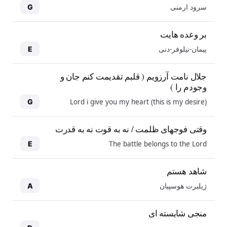
سرود ارمنی
G
بر وعده هایت
پیمان-نیلوفر-دنی
E
جلال نامت آرزویم ( قلبم تقدیمت کنم جان و
وجودم را )
Lord i give you my heart (this is my desire)
G
وقتی فوجهای ظلمت / نه به قوت نه به قدرت
The battle belongs to the Lord
E
شاهد هستم
ژیلبرت هوسپیان
A
منجی شایسته ای