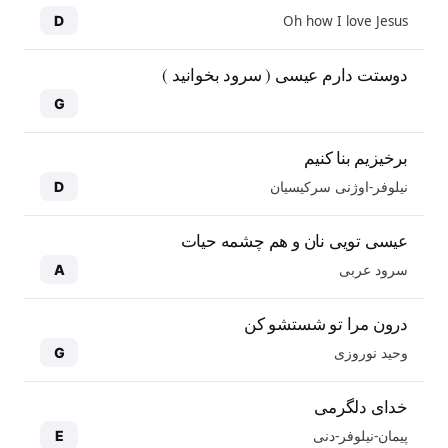
Oh how I love Jesus
D
دوستت دارم عیسی ( سرود بخوانید )
G
برخیزیم بنا کنیم
نیلوفر-اوژنی سرکیسیان
D
عیسی تویی نان و هم چشمه حیات
سرود عربی
A
درون مرا تو شستشو کن
وحید نوروزی
G
خدای دلگرمی
پیمان-نیلوفر-دنی
E