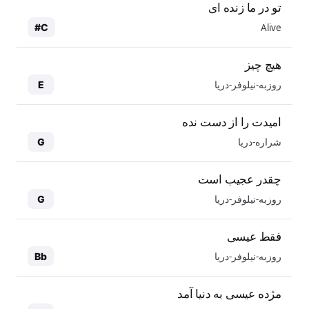
تو در ما زنده ای
Alive
C#
هیچ چیز
روزبه-نیلوفر-دریا
E
امیدت را از دست نده
شراره-دریا
G
چقدر عجیب است
روزبه-نیلوفر-دریا
G
فقط عیسی
روزبه-نیلوفر-دریا
Bb
مژده عیسی به دنیا آمد