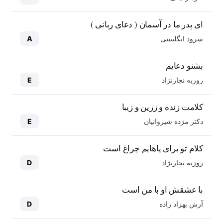
ای پدر ما در آسمان ( دعای ربانی )
سرود انگلیسی
A
بشنو دعایم
روزبه نجارنژاد
E
کلامت زنده و زرین و زیبا
دکتر مژده شیروانیان
E
کلام تو برای پاهایم چراغ است
روزبه نجارنژاد
D
با عشقش او با من است
آرش بهزاد زاده
D