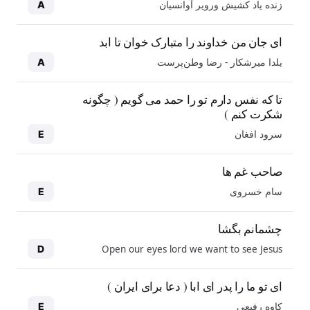
زنده یاد کشیش ورویر آوانسیان
A
ای جان من خداوند را متبارک خوان تا ابد
یلدا میرشکار - رضا وطن‌پرست
A
تا که نفس دارم تو را حمد می گویم ( چگونه
شکرت کنم )
سرود افغان
E
صاحب غم ها
سام خسروی
E
چشمانم بگشا
Open our eyes lord we want to see Jesus
D
ای تو ما را پدر ای ابا ( دعا برای ایران )
کاوه رفیعی
E