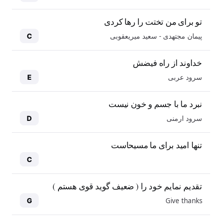
تو برای من تختت را رها کردی
پیمان مجتهدی - سعید میریعقوبی
C
خداوند از راه فیضش
سرود عربی
E
نبرد ما با جسم و خون نیست
سرود ارمنی
D
تنها امید برای ما مسیحاست
C
تقدیم نمایم خود را ( ضعیف گوید قوی هستم )
Give thanks
G