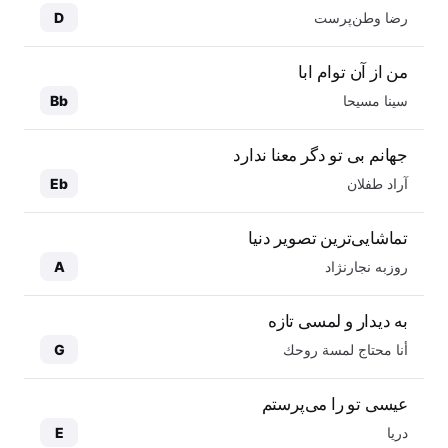
رضا وطن‌پرست
D
من از آن توام ابا
سینا مسیحا
Bb
جهانم بی تو دگر معنا ندارد
آراد طفلان
Eb
تماشایی‌ترین تصویر دنیا
روزبه نجارنژاد
A
به دیدار و لمسی تازه
أنا محتاج لمسة روحك
G
عیسی تو را می‌پرستم
دریا
E