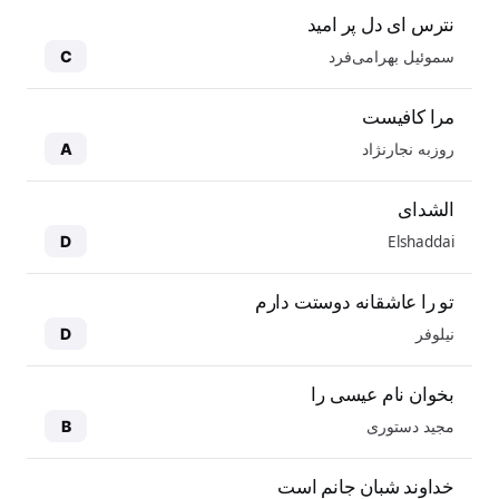
نترس ای دل پر امید
سموئیل بهرامی‌فرد
C
مرا کافیست
روزبه نجارنژاد
A
الشدای
Elshaddai
D
تو را عاشقانه دوستت دارم
نیلوفر
D
بخوان نام عیسی را
مجید دستوری
B
خداوند شبان جانم است