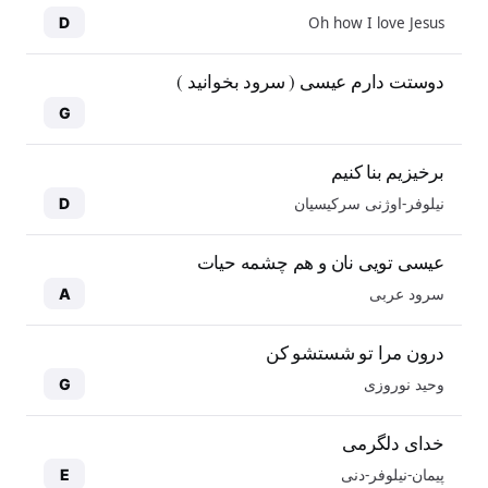
Oh how I love Jesus
D
دوستت دارم عیسی ( سرود بخوانید )
G
برخیزیم بنا کنیم
نیلوفر-اوژنی سرکیسیان
D
عیسی تویی نان و هم چشمه حیات
سرود عربی
A
درون مرا تو شستشو کن
وحید نوروزی
G
خدای دلگرمی
پیمان-نیلوفر-دنی
E