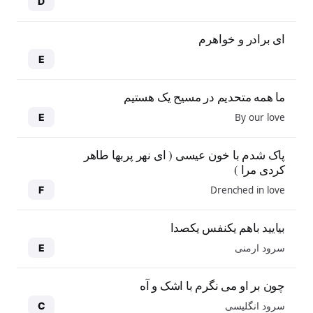
D
ای برادر و خواهرم
E
ما همه متحدیم در مسیح یک هستیم
By our love
E
پاک شدم با خون عیسی ( ای نهر پربها طاهر
کردی مرا )
Drenched in love
F
بیایید باهم یکنفس یکصدا
سرود ارمنی
E
چون بر او می نگرم با اشک و آه
سرود انگلیسی
C