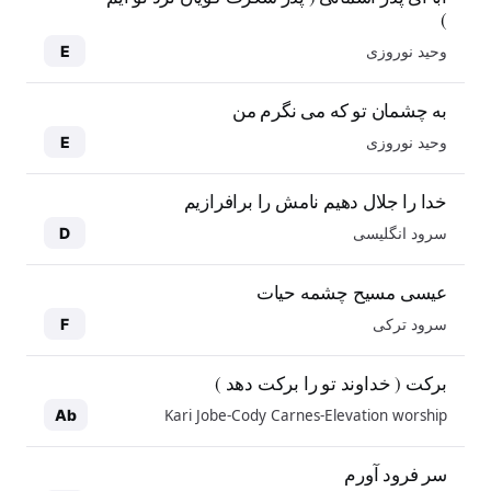
)
وحید نوروزی
E
به چشمان تو که می نگرم من
وحید نوروزی
E
خدا را جلال دهیم نامش را برافرازیم
سرود انگلیسی
D
عیسی مسیح چشمه حیات
سرود ترکی
F
برکت ( خداوند تو را برکت دهد )
Kari Jobe-Cody Carnes-Elevation worship
Ab
سر فرود آورم