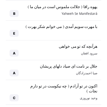
یهوه رافا ( جلالت ملموس است در میان ما )
Yahweh Se Manifestará
B
با مهرت سویم آمدی ( می خوانم شکر بهرت )
E
هرآنچه که تو می خواهی
سرود افغان
A
جلال بر نامت ای صیاد دلهای پریشان
صبا احمدزادگان
A
اکنون در تو آزادم ( چه نیکوست در تو دارم
نجات )
وحید نوروزی
C