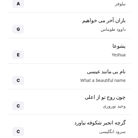
نیلوفر
A
باران آخر می خواهیم
داوود طوماس
G
یشوعا
Yeshua
E
نام بی مانند عیسی
What a beautiful name
C
چون روح تو از اعلی
وحید نوروزی
C
گرچه انجیر شکوفه نیاورد
سرود انگلیسی
C