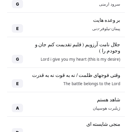
سرود ارمنی
G
بر وعده هایت
پیمان-نیلوفر-دنی
E
جلال نامت آرزویم ( قلبم تقدیمت کنم جان و
وجودم را )
Lord i give you my heart (this is my desire)
G
وقتی فوجهای ظلمت / نه به قوت نه به قدرت
The battle belongs to the Lord
E
شاهد هستم
ژیلبرت هوسپیان
A
منجی شایسته ای