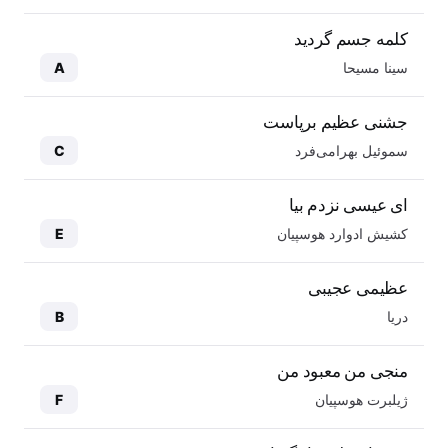
کلمه جسم گردید
سینا مسیحا
A
جشنی عظیم برپاست
سموئیل بهرامی‌فرد
C
ای عیسی نزدم بیا
کشیش ادوارد هوسپیان
E
عظیمی عجیبی
دریا
B
منجی من معبود من
ژیلبرت هوسپیان
F