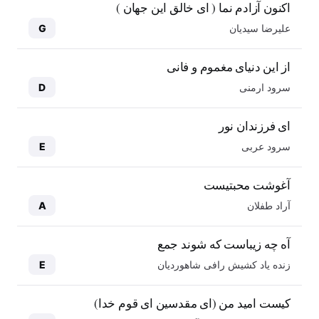
اکنون آزادم نما ( ای خالق این جهان )
علیرضا سیدیان
G
از این دنیای مغموم و فانی
سرود ارمنی
D
ای فرزندان نور
سرود عربی
E
آغوشت محبتیست
آراد طفلان
A
آه چه زیباست که شوند جمع
زنده یاد کشیش رافی شاهوردیان
E
کیست امید من (ای مقدسین ای قوم خدا)