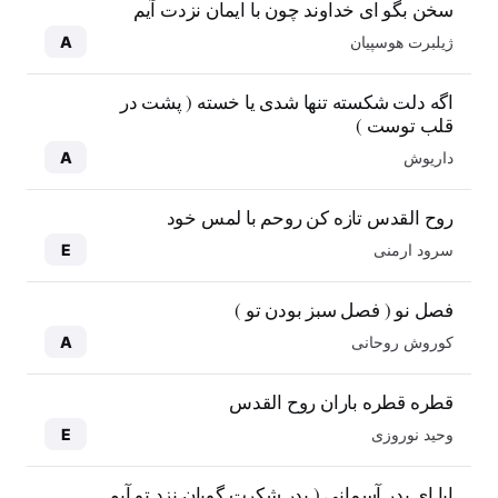
سخن بگو ای خداوند چون با ایمان نزدت آیم
ژیلبرت هوسپیان
A
اگه دلت شکسته تنها شدی یا خسته ( پشت در
قلب توست )
داریوش
A
روح القدس تازه کن روحم با لمس خود
سرود ارمنی
E
فصل نو ( فصل سبز بودن تو )
کوروش روحانی
A
قطره قطره باران روح القدس
وحید نوروزی
E
ابا ای پدر آسمانی ( پدر شکرت گویان نزد تو آیم