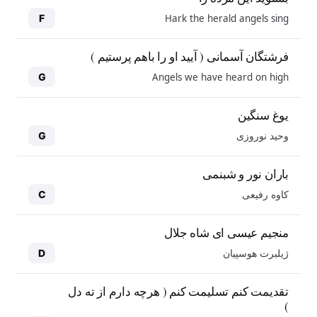
Hark the herald angels sing
F
فرشتگان آسمانی ( آیید او را باهم پرستیم )
Angels we have heard on high
G
یوغ سنگین
وحید نوروزی
G
باران نور و شبنمی
کاوه رفیعی
C
منجیم عیسی ای شاه جلال
ژیلبرت هوسپیان
D
10
10
تقدیمت کنم تسلیمت کنم ( هرچه دارم از ته دل
)