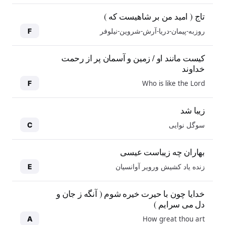
تاج ( امید من بر شاهیست که )
روزبه-پیمان-دریا-آرش-شروین-نیلوفر
F
کیست مانند او / زمین و آسمان پر از رحمت
خداوند
Who is like the Lord
F
زیبا شد
سوگل نوایی
C
بهاران چه زیباست عیسی
زنده یاد کشیش ورویر آوانسیان
E
خدایا چون با حیرت خیره شوم ( آنگه ز جان و
دل می سرایم )
How great thou art
A