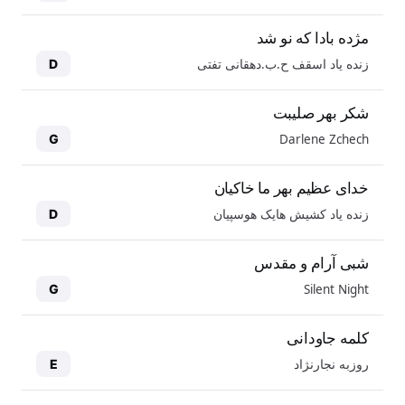
مژده بادا که نو شد
زنده یاد اسقف ح.ب.دهقانی تفتی
D
شکر بهر صلیبت
Darlene Zchech
G
خدای عظیم بهر ما خاکیان
زنده یاد کشیش هایک هوسپیان
D
شبی آرام و مقدس
Silent Night
G
کلمه جاودانی
روزبه نجارنژاد
E