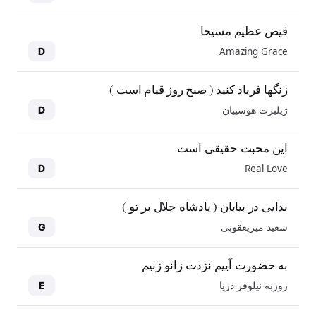
فیض عظیم مسیحا
Amazing Grace
D
زنگها فریاد کنید ( صبح روز قیام است )
ژیلبرت هوسپیان
D
این محبت حقیقی است
Real Love
D
ندایی در بیابان ( پادشاه جلال بر تو )
سعید میریعقوبی
G
به حضورت آییم نزدت زانو زنیم
روزبه-نیلوفر-دریا
E