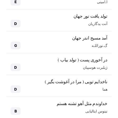
ا.امینی
E
تولد یافت نور جهان
آنت یدگاریان
D
آمد مسیح اندر جهان
گ.نوراللـه
G
در آخوری پست ( تولد بیاب )
ژیلبرت هوسپیان
D
ناخدایم تویی ( مرا در آغوشت بگیر )
هما
D
خداوندم مثل آهو تشنه هستم
نینوس ایتالیایی
B