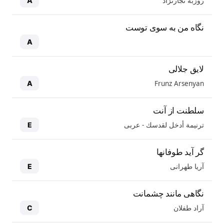
روزبه نجارنژاد
A
نگاه من به سوی توست
A
لایق جلالی
Frunz Arsenyan
A
سلطنت از آنت
ترنيمة أدخل لقدسك - عربی
E
گر آید طوفانها
آریا طهرانی
E
نگاهی مانند چشمانت
آراد طفلان
C