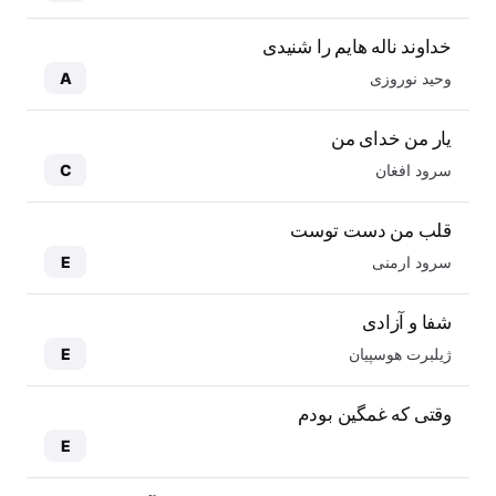
خداوند ناله هایم را شنیدی
وحید نوروزی
A
یار من خدای من
سرود افغان
C
قلب من دست توست
سرود ارمنی
E
شفا و آزادی
ژیلبرت هوسپیان
E
وقتی که غمگین بودم
E