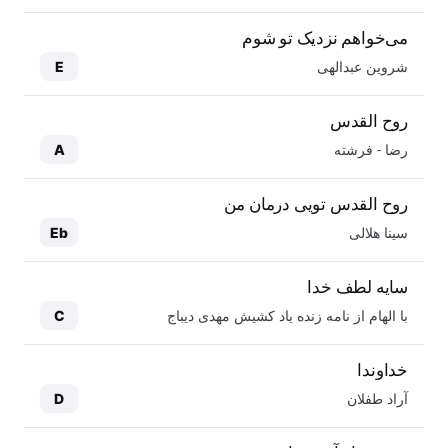
می‌خواهم نزدیک تو شوم
شروین عبدالهی
E
روح القدس
رضا - فرشته
A
روح القدس تویی درمان من
سینا هلالی
Eb
سایه لطف خدا
با الهام از نامه زنده یاد کشیش مهدی دیباج
C
خداوندا
آراد طفلان
D