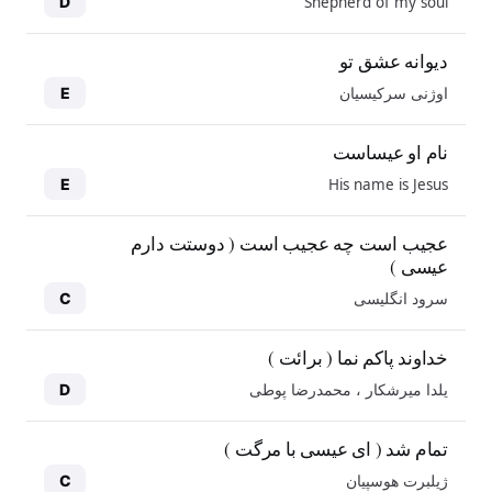
Shepherd of my soul
D
دیوانه عشق تو
اوژنی سرکیسیان
E
نام او عیساست
His name is Jesus
E
عجیب است چه عجیب است ( دوستت دارم
عیسی )
سرود انگلیسی
C
خداوند پاکم نما ( برائت )
یلدا میرشکار ، محمدرضا پوطی
D
تمام شد ( ای عیسی با مرگت )
ژیلبرت هوسپیان
C