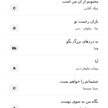
محبوبم از آن من است
میلاد آقایی
C
باران رحمت تو
تینا - نیلوفر - دنی
G
به دردهای بزرگ بگو
هما
Bb
اَبا
پیمان-نیلوفر-دنی
A
چشمانم را خواهم بست
سینا مسیحا
C
نگاه من به سوی توست