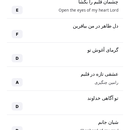
چشمان قلبم را بگشا
Open the eyes of my heart Lord
E
دل طاهر در من بیافرین
F
گرمای آغوش تو
D
عشقی تازه در قلبم
رامین چنگیزی
A
تو آگاهی خداوند
D
شبان جانم