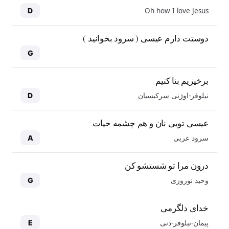
Oh how I love Jesus
D
دوستت دارم عیسی ( سرود بخوانید )
G
برخیزیم بنا کنیم
نیلوفر-اوژنی سرکیسیان
D
عیسی تویی نان و هم چشمه حیات
سرود عربی
A
درون مرا تو شستشو کن
وحید نوروزی
G
خدای دلگرمی
پیمان-نیلوفر-دنی
E