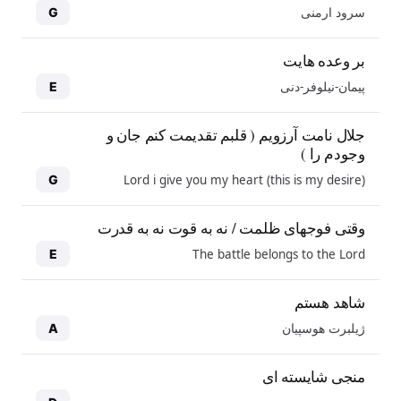
سرود ارمنی
G
بر وعده هایت
پیمان-نیلوفر-دنی
E
جلال نامت آرزویم ( قلبم تقدیمت کنم جان و
وجودم را )
Lord i give you my heart (this is my desire)
G
وقتی فوجهای ظلمت / نه به قوت نه به قدرت
The battle belongs to the Lord
E
شاهد هستم
ژیلبرت هوسپیان
A
منجی شایسته ای