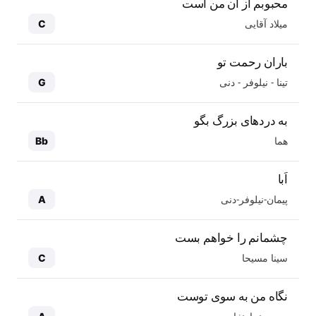
محبوبم از آن من است
میلاد آقایی
C
باران رحمت تو
تینا - نیلوفر - دنی
G
به دردهای بزرگ بگو
هما
Bb
اَبا
پیمان-نیلوفر-دنی
A
چشمانم را خواهم بست
سینا مسیحا
C
نگاه من به سوی توست