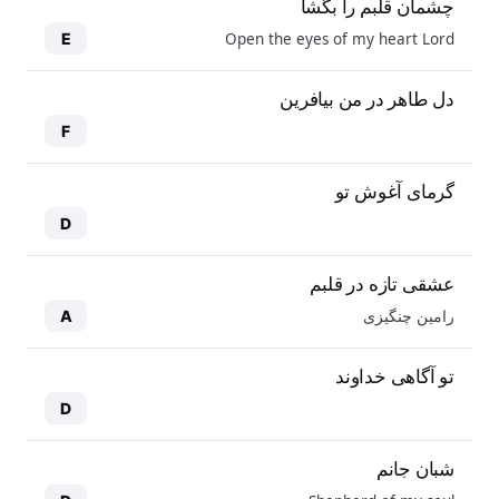
چشمان قلبم را بگشا
Open the eyes of my heart Lord
E
دل طاهر در من بیافرین
F
گرمای آغوش تو
D
عشقی تازه در قلبم
رامین چنگیزی
A
تو آگاهی خداوند
D
شبان جانم