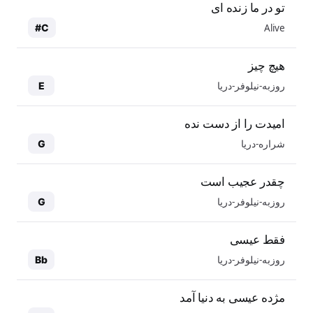
تو در ما زنده ای
Alive
C#
هیچ چیز
روزبه-نیلوفر-دریا
E
امیدت را از دست نده
شراره-دریا
G
چقدر عجیب است
روزبه-نیلوفر-دریا
G
فقط عیسی
روزبه-نیلوفر-دریا
Bb
مژده عیسی به دنیا آمد