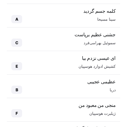
کلمه جسم گردید
سینا مسیحا
A
جشنی عظیم برپاست
سموئیل بهرامی‌فرد
C
ای عیسی نزدم بیا
کشیش ادوارد هوسپیان
E
عظیمی عجیبی
دریا
B
منجی من معبود من
ژیلبرت هوسپیان
F