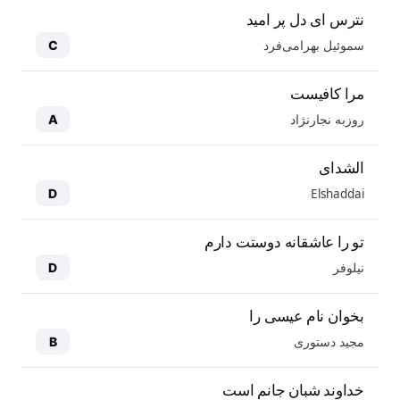
نترس ای دل پر امید
سموئیل بهرامی‌فرد
C
مرا کافیست
روزبه نجارنژاد
A
الشدای
Elshaddai
D
تو را عاشقانه دوستت دارم
نیلوفر
D
بخوان نام عیسی را
مجید دستوری
B
خداوند شبان جانم است