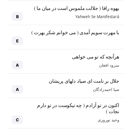
یهوه رافا ( جلالت ملموس است در میان ما )
Yahweh Se Manifestará
B
با مهرت سویم آمدی ( می خوانم شکر بهرت )
E
هرآنچه که تو می خواهی
سرود افغان
A
جلال بر نامت ای صیاد دلهای پریشان
صبا احمدزادگان
A
اکنون در تو آزادم ( چه نیکوست در تو دارم
نجات )
وحید نوروزی
C