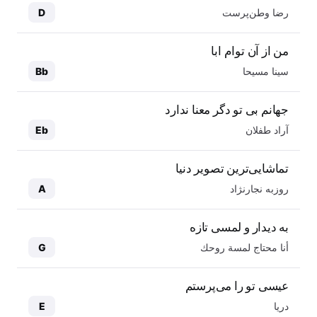
رضا وطن‌پرست
D
من از آن توام ابا
سینا مسیحا
Bb
جهانم بی تو دگر معنا ندارد
آراد طفلان
Eb
تماشایی‌ترین تصویر دنیا
روزبه نجارنژاد
A
به دیدار و لمسی تازه
أنا محتاج لمسة روحك
G
عیسی تو را می‌پرستم
دریا
E