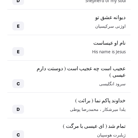
Shepherd of my soul
D
دیوانه عشق تو
اوژنی سرکیسیان
E
نام او عیساست
His name is Jesus
E
عجیب است چه عجیب است ( دوستت دارم
عیسی )
سرود انگلیسی
C
خداوند پاکم نما ( برائت )
یلدا میرشکار ، محمدرضا پوطی
D
تمام شد ( ای عیسی با مرگت )
ژیلبرت هوسپیان
C