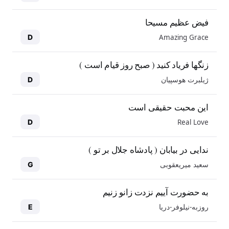
فیض عظیم مسیحا
Amazing Grace
D
زنگها فریاد کنید ( صبح روز قیام است )
ژیلبرت هوسپیان
D
این محبت حقیقی است
Real Love
D
ندایی در بیابان ( پادشاه جلال بر تو )
سعید میریعقوبی
G
به حضورت آییم نزدت زانو زنیم
روزبه-نیلوفر-دریا
E