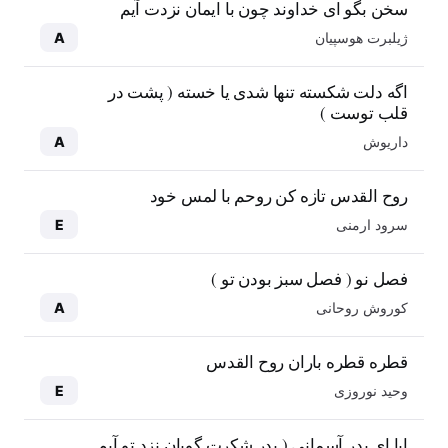
سخن بگو ای خداوند چون با ایمان نزدت آیم
ژیلبرت هوسپیان
A
اگه دلت شکسته تنها شدی یا خسته ( پشت در
قلب توست )
داریوش
A
روح القدس تازه کن روحم با لمس خود
سرود ارمنی
E
فصل نو ( فصل سبز بودن تو )
کوروش روحانی
A
قطره قطره باران روح القدس
وحید نوروزی
E
ابا ای پدر آسمانی ( پدر شکرت گویان نزد تو آیم