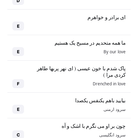
D
ای برادر و خواهرم
E
ما همه متحدیم در مسیح یک هستیم
By our love
E
پاک شدم با خون عیسی ( ای نهر پربها طاهر
کردی مرا )
Drenched in love
F
بیایید باهم یکنفس یکصدا
سرود ارمنی
E
چون بر او می نگرم با اشک و آه
سرود انگلیسی
C