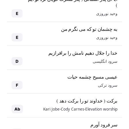
)
وحید نوروزی
E
به چشمان تو که می نگرم من
وحید نوروزی
E
خدا را جلال دهیم نامش را برافرازیم
سرود انگلیسی
D
عیسی مسیح چشمه حیات
سرود ترکی
F
برکت ( خداوند تو را برکت دهد )
Kari Jobe-Cody Carnes-Elevation worship
Ab
سر فرود آورم