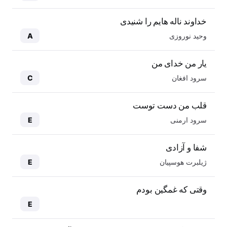
خداوند ناله هایم را شنیدی
وحید نوروزی
A
یار من خدای من
سرود افغان
C
قلب من دست توست
سرود ارمنی
E
شفا و آزادی
ژیلبرت هوسپیان
E
وقتی که غمگین بودم
E