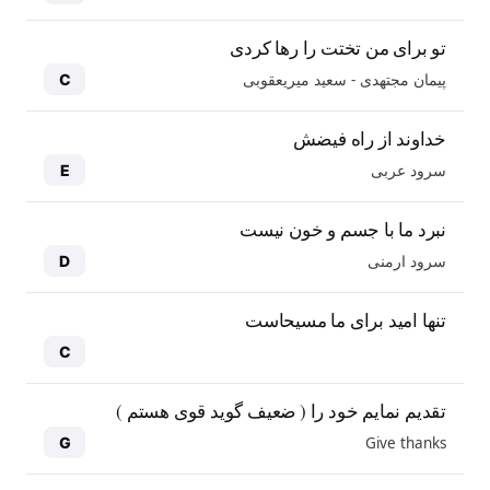
تو برای من تختت را رها کردی
پیمان مجتهدی - سعید میریعقوبی
C
خداوند از راه فیضش
سرود عربی
E
نبرد ما با جسم و خون نیست
سرود ارمنی
D
تنها امید برای ما مسیحاست
C
تقدیم نمایم خود را ( ضعیف گوید قوی هستم )
Give thanks
G