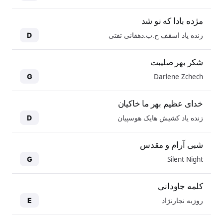
مژده بادا که نو شد
زنده یاد اسقف ح.ب.دهقانی تفتی
D
شکر بهر صلیبت
Darlene Zchech
G
خدای عظیم بهر ما خاکیان
زنده یاد کشیش هایک هوسپیان
D
شبی آرام و مقدس
Silent Night
G
کلمه جاودانی
روزبه نجارنژاد
E