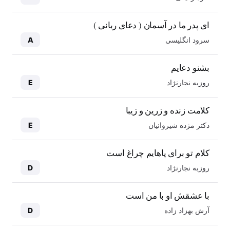
ای پدر ما در آسمان ( دعای ربانی )
سرود انگلیسی
A
بشنو دعایم
روزبه نجارنژاد
E
کلامت زنده و زرین و زیبا
دکتر مژده شیروانیان
E
کلام تو برای پاهایم چراغ است
روزبه نجارنژاد
D
با عشقش او با من است
آرش بهزاد زاده
D