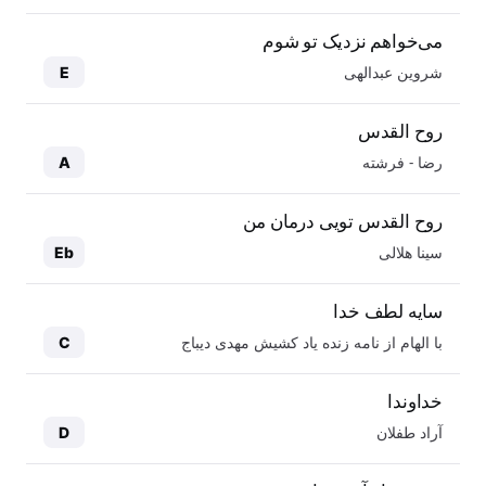
می‌خواهم نزدیک تو شوم
شروین عبدالهی
E
روح القدس
رضا - فرشته
A
روح القدس تویی درمان من
سینا هلالی
Eb
سایه لطف خدا
با الهام از نامه زنده یاد کشیش مهدی دیباج
C
خداوندا
آراد طفلان
D