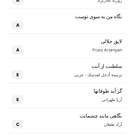
روزبه نجارنژاد
A
نگاه من به سوی توست
A
لایق جلالی
Frunz Arsenyan
A
سلطنت از آنت
ترنيمة أدخل لقدسك - عربی
E
گر آید طوفانها
آریا طهرانی
E
نگاهی مانند چشمانت
آراد طفلان
C