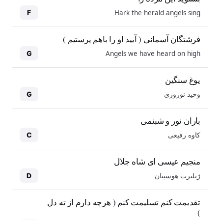
Hark the herald angels sing
F
فرشتگان آسمانی ( آیید او را باهم پرستیم )
Angels we have heard on high
G
یوغ سنگین
وحید نوروزی
G
باران نور و شبنمی
کاوه رفیعی
C
منجیم عیسی ای شاه جلال
ژیلبرت هوسپیان
D
10
10
تقدیمت کنم تسلیمت کنم ( هرچه دارم از ته دل
)