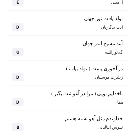
ا.امینی
E
تولد یافت نور جهان
آنت یدگاریان
D
آمد مسیح اندر جهان
گ.نوراللـه
G
در آخوری پست ( تولد بیاب )
ژیلبرت هوسپیان
D
ناخدایم تویی ( مرا در آغوشت بگیر )
هما
D
خداوندم مثل آهو تشنه هستم
نینوس ایتالیایی
B