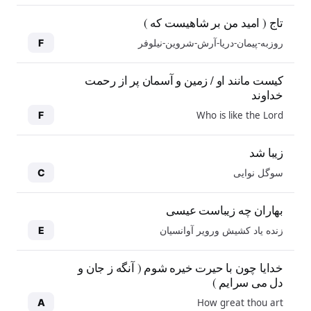
تاج ( امید من بر شاهیست که )
روزبه-پیمان-دریا-آرش-شروین-نیلوفر
F
کیست مانند او / زمین و آسمان پر از رحمت
خداوند
Who is like the Lord
F
زیبا شد
سوگل نوایی
C
بهاران چه زیباست عیسی
زنده یاد کشیش ورویر آوانسیان
E
خدایا چون با حیرت خیره شوم ( آنگه ز جان و
دل می سرایم )
How great thou art
A