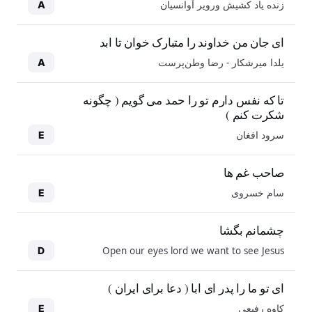
زنده یاد کشیش ورویر آوانسیان
A
ای جان من خداوند را متبارک خوان تا ابد
یلدا میرشکار - رضا وطن‌پرست
A
تا که نفس دارم تو را حمد می گویم ( چگونه
شکرت کنم )
سرود افغان
E
صاحب غم ها
سام خسروی
E
چشمانم بگشا
Open our eyes lord we want to see Jesus
D
ای تو ما را پدر ای ابا ( دعا برای ایران )
کاوه رفیعی
E