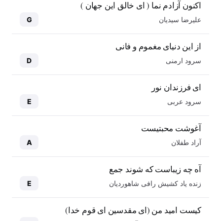
اکنون آزادم نما ( ای خالق این جهان )
علیرضا سیدیان
G
از این دنیای مغموم و فانی
سرود ارمنی
D
ای فرزندان نور
سرود عربی
E
آغوشت محبتیست
آراد طفلان
A
آه چه زیباست که شوند جمع
زنده یاد کشیش رافی شاهوردیان
E
کیست امید من (ای مقدسین ای قوم خدا)