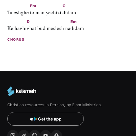
Em
C
Tu eshghe 
to man yechizi 
didam
D
Em
Ke haghi
ghat bud meslesh na
didam
CHORUS
Christian resources in Persian, by Elam Ministries.
Get the app