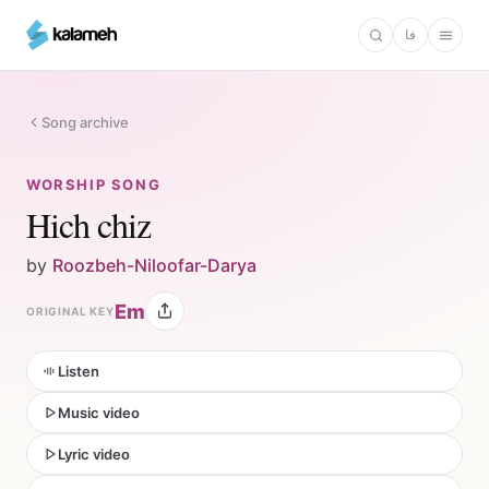
Skip
فا
to
main
content
Song archive
WORSHIP SONG
Hich chiz
by
Roozbeh-Niloofar-Darya
Em
ORIGINAL KEY
Listen
Music video
Lyric video