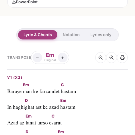
PowerPoint
Lyric & Chords
Notation
Lyrics only
Em
−
+
TRANSPOSE
Original
V1 (X2)
Em
C
Baraye 
man ke farzandet 
hastam
D
Em
In haghi
ghat ast ke azad 
hastam
Em
C
Azad az 
lanat tarso e
sarat
D
Em