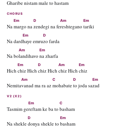
Gharibe 
nistam male to 
hastam
CHORUS
Em
D
Am
Em
Na 
margo na 
zendegi na fe
reshtegano 
tariki
Em
D
Na dard
haye emru
zo farda
Am
Em
Na bo
landihavo 
na zharfa
Em
D
Am
Em
Hich 
chiz Hich 
chiz Hich 
chiz Hich 
chiz
Am
C
D
Em
Nemita
vanad ma ra az 
mohabate 
to joda sa
zad
V2 (X2)
Em
C
Tasmim ge
reftam ke ba to 
basham
D
Em
Na shekle 
donya shekle to 
basham